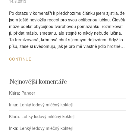
14.8.2013
Po dotazu v komentáři k předchozímu článku jsem zjistila, že
jsem ještě nevložila recept pro svou oblíbenou lučinu. Člověk
může udělat obyčejnou tvarohovou pomazánku, rozmixovat
jí, přidat máslo, smetanu, ale stejně to nikdy nebude lučina.
Ta termizovaná, krémová chuť s jemným dojezdem. Když to
píšu, zase si uvědomuju, jak je pro mě vlastně jídlo hrozně…
CONTINUE
Nejnovější komentáře
Klára
:
Paneer
Inka
:
Lehký ledový mléčný koktejl
Klára
:
Lehký ledový mléčný koktejl
Inka
:
Lehký ledový mléčný koktejl