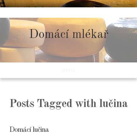
Skip
to
content
Domácí mlékař
MENU
Posts Tagged with lučina
Domácí lučina