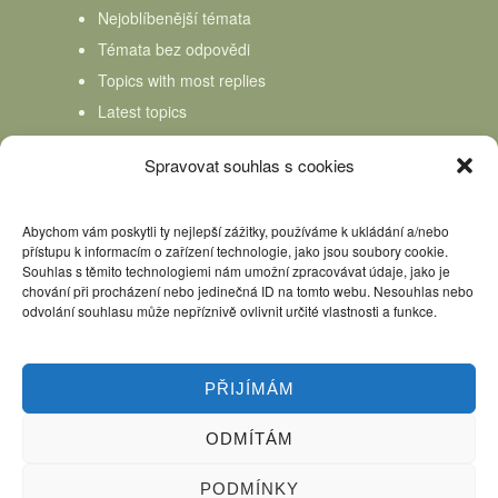
Nejoblíbenější témata
Témata bez odpovědi
Topics with most replies
Latest topics
Topics Freshness
Spravovat souhlas s cookies
Abychom vám poskytli ty nejlepší zážitky, používáme k ukládání a/nebo
přístupu k informacím o zařízení technologie, jako jsou soubory cookie.
Souhlas s těmito technologiemi nám umožní zpracovávat údaje, jako je
chování při procházení nebo jedinečná ID na tomto webu. Nesouhlas nebo
odvolání souhlasu může nepříznivě ovlivnit určité vlastnosti a funkce.
PŘIJÍMÁM
ODMÍTÁM
Úvod
Kniha Domácí mlékař
Nápověda
Podpořte nás, děkujeme
PODMÍNKY