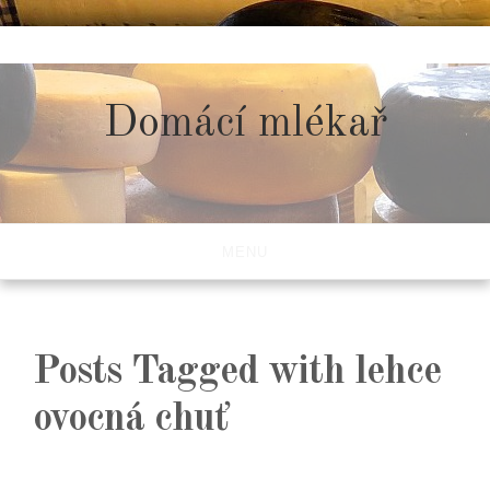
Skip
to
content
Domácí mlékař
MENU
Posts Tagged with lehce
ovocná chuť