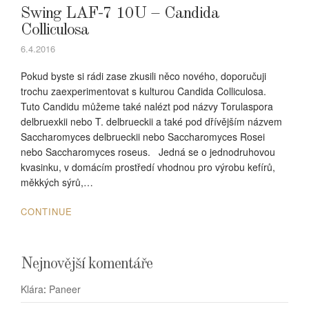
Swing LAF-7 10U – Candida
Colliculosa
6.4.2016
Pokud byste si rádi zase zkusili něco nového, doporučuji
trochu zaexperimentovat s kulturou Candida Colliculosa.
Tuto Candidu můžeme také nalézt pod názvy Torulaspora
delbruexkii nebo T. delbrueckii a také pod dřívějším názvem
Saccharomyces delbrueckii nebo Saccharomyces Rosei
nebo Saccharomyces roseus. Jedná se o jednodruhovou
kvasinku, v domácím prostředí vhodnou pro výrobu kefírů,
měkkých sýrů,…
CONTINUE
Nejnovější komentáře
Klára
:
Paneer