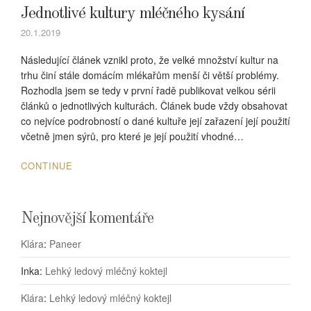
Jednotlivé kultury mléčného kysání
20.1.2019
Následující článek vznikl proto, že velké množství kultur na
trhu činí stále domácím mlékařům menší či větší problémy.
Rozhodla jsem se tedy v první řadě publikovat velkou sérii
článků o jednotlivých kulturách. Článek bude vždy obsahovat
co nejvíce podrobností o dané kultuře její zařazení její použití
včetně jmen sýrů, pro které je její použití vhodné…
CONTINUE
Nejnovější komentáře
Klára
:
Paneer
Inka
:
Lehký ledový mléčný koktejl
Klára
:
Lehký ledový mléčný koktejl