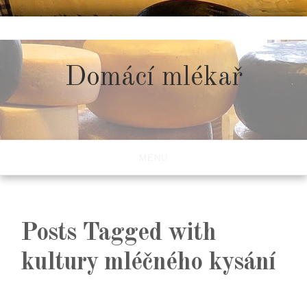
Skip
to
content
Domácí mlékař
MENU
Posts Tagged with
kultury mléčného kysání