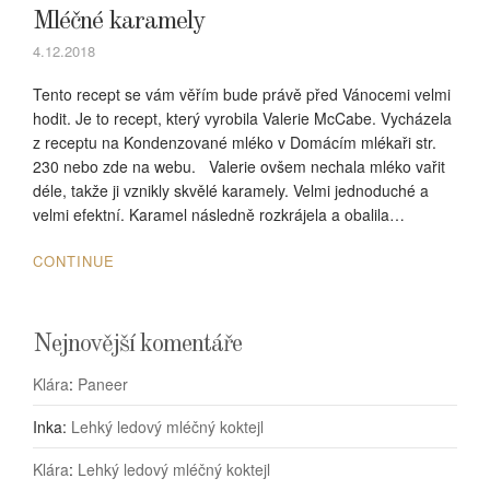
Mléčné karamely
4.12.2018
Tento recept se vám věřím bude právě před Vánocemi velmi
hodit. Je to recept, který vyrobila Valerie McCabe. Vycházela
z receptu na Kondenzované mléko v Domácím mlékaři str.
230 nebo zde na webu. Valerie ovšem nechala mléko vařit
déle, takže ji vznikly skvělé karamely. Velmi jednoduché a
velmi efektní. Karamel následně rozkrájela a obalila…
CONTINUE
Nejnovější komentáře
Klára
:
Paneer
Inka
:
Lehký ledový mléčný koktejl
Klára
:
Lehký ledový mléčný koktejl