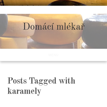
Skip
to
content
Domácí mlékař
MENU
Posts Tagged with
karamely