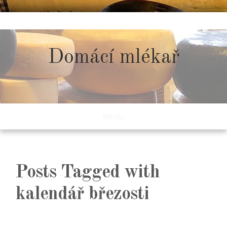
Skip
to
content
Domácí mlékař
MENU
Posts Tagged with
kalendář březosti