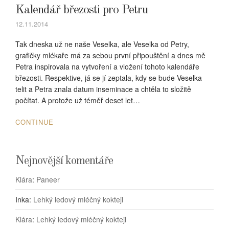
Kalendář březosti pro Petru
12.11.2014
Tak dneska už ne naše Veselka, ale Veselka od Petry,
grafičky mlékaře má za sebou první připouštění a dnes mě
Petra inspirovala na vytvoření a vložení tohoto kalendáře
březosti. Respektive, já se jí zeptala, kdy se bude Veselka
telit a Petra znala datum inseminace a chtěla to složitě
počítat. A protože už téměř deset let…
CONTINUE
Nejnovější komentáře
Klára
:
Paneer
Inka
:
Lehký ledový mléčný koktejl
Klára
:
Lehký ledový mléčný koktejl