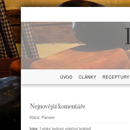
Skip
to
content
ÚVOD
ČLÁNKY
RECEPTURY
Nejnovější komentáře
Klára
:
Paneer
Inka
:
Lehký ledový mléčný koktejl