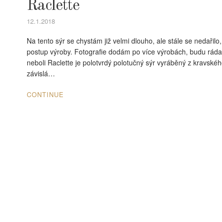
Raclette
12.1.2018
Na tento sýr se chystám již velmi dlouho, ale stále se nedařilo
postup výroby. Fotografie dodám po více výrobách, budu ráda,
neboli Raclette je polotvrdý polotučný sýr vyráběný z kravské
závislá…
CONTINUE