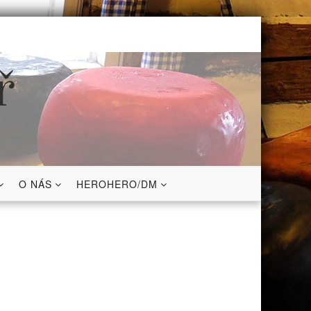
ř
O NÁS
HEROHERO/DM