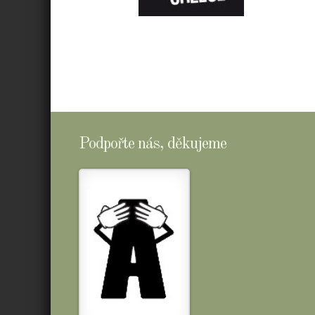
E-
SHOPTOMSCHEESE
Podpořte nás, děkujeme