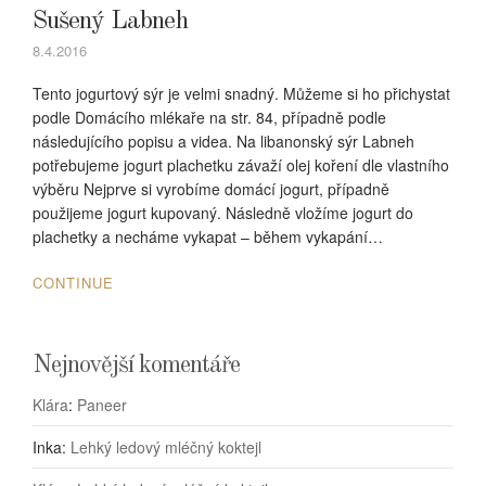
Sušený Labneh
8.4.2016
Tento jogurtový sýr je velmi snadný. Můžeme si ho přichystat
podle Domácího mlékaře na str. 84, případně podle
následujícího popisu a videa. Na libanonský sýr Labneh
potřebujeme jogurt plachetku závaží olej koření dle vlastního
výběru Nejprve si vyrobíme domácí jogurt, případně
použijeme jogurt kupovaný. Následně vložíme jogurt do
plachetky a necháme vykapat – během vykapání…
CONTINUE
Nejnovější komentáře
Klára
:
Paneer
Inka
:
Lehký ledový mléčný koktejl