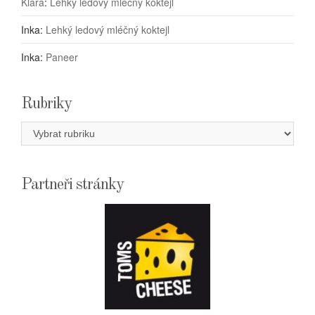
Klára
:
Lehký ledový mléčný koktejl
Inka
:
Lehký ledový mléčný koktejl
Inka
:
Paneer
Rubriky
Rubriky
Partneři stránky
E-