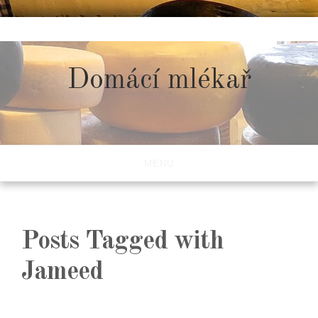
Skip
to
content
Domácí mlékař
MENU
Posts Tagged with
Jameed