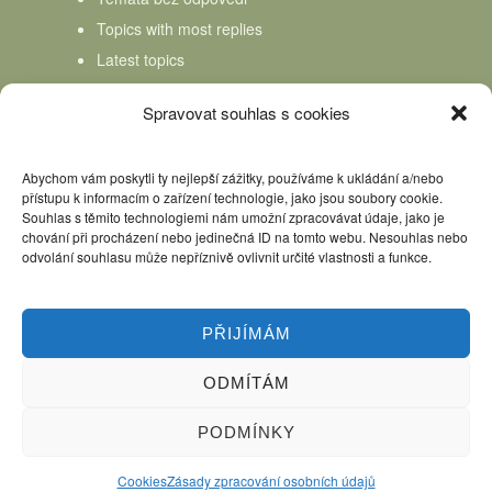
Topics with most replies
Latest topics
Topics Freshness
Spravovat souhlas s cookies
Abychom vám poskytli ty nejlepší zážitky, používáme k ukládání a/nebo
přístupu k informacím o zařízení technologie, jako jsou soubory cookie.
Souhlas s těmito technologiemi nám umožní zpracovávat údaje, jako je
chování při procházení nebo jedinečná ID na tomto webu. Nesouhlas nebo
odvolání souhlasu může nepříznivě ovlivnit určité vlastnosti a funkce.
PŘIJÍMÁM
ODMÍTÁM
Úvod
Kniha Domácí mlékař
Nápověda
Podpořte nás, děkujeme
PODMÍNKY
Copyright © 2026 Domácí mlékař. All rights reserved.
Cookies
Zásady zpracování osobních údajů