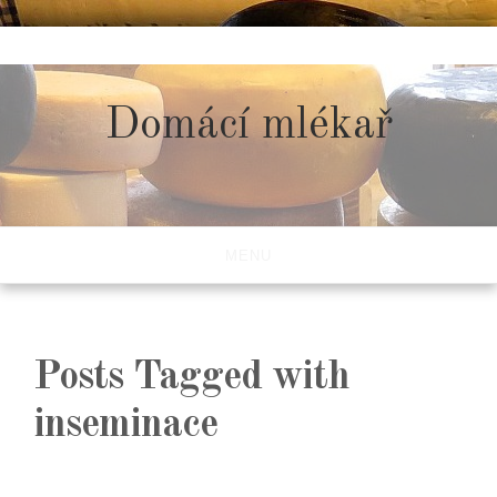
Skip
to
content
Domácí mlékař
MENU
Posts Tagged with
inseminace