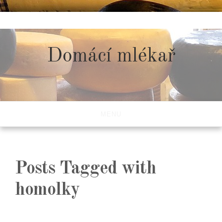
Skip
to
content
Domácí mlékař
MENU
Posts Tagged with
homolky