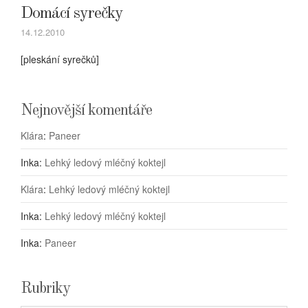
Domácí syrečky
14.12.2010
[pleskání syrečků]
Nejnovější komentáře
Klára
:
Paneer
Inka
:
Lehký ledový mléčný koktejl
Klára
:
Lehký ledový mléčný koktejl
Inka
:
Lehký ledový mléčný koktejl
Inka
:
Paneer
Rubriky