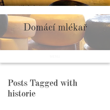
Skip
to
content
Domácí mlékař
MENU
Posts Tagged with
historie