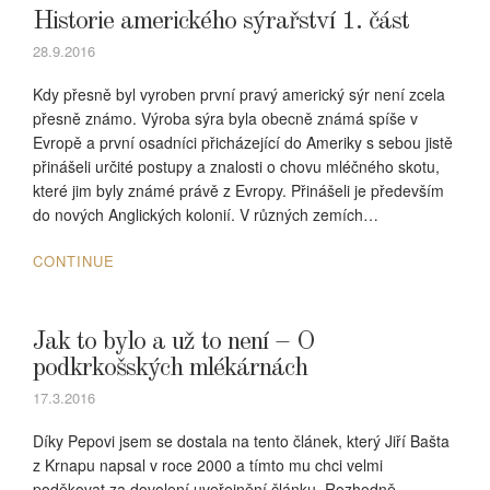
Historie amerického sýrařství 1. část
28.9.2016
Kdy přesně byl vyroben první pravý americký sýr není zcela
přesně známo. Výroba sýra byla obecně známá spíše v
Evropě a první osadníci přicházející do Ameriky s sebou jistě
přinášeli určité postupy a znalosti o chovu mléčného skotu,
které jim byly známé právě z Evropy. Přinášeli je především
do nových Anglických kolonií. V různých zemích…
CONTINUE
Jak to bylo a už to není – O
podkrkošských mlékárnách
17.3.2016
Díky Pepovi jsem se dostala na tento článek, který Jiří Bašta
z Krnapu napsal v roce 2000 a tímto mu chci velmi
poděkovat za dovolení uveřejnění článku. Rozhodně