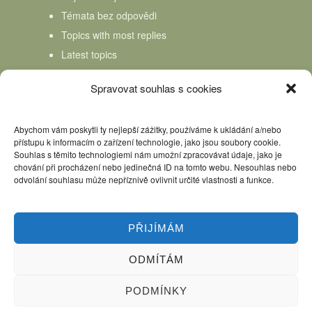
Témata bez odpovědi
Topics with most replies
Latest topics
Topics Freshness
Spravovat souhlas s cookies
Abychom vám poskytli ty nejlepší zážitky, používáme k ukládání a/nebo
přístupu k informacím o zařízení technologie, jako jsou soubory cookie.
Souhlas s těmito technologiemi nám umožní zpracovávat údaje, jako je
chování při procházení nebo jedinečná ID na tomto webu. Nesouhlas nebo
odvolání souhlasu může nepříznivě ovlivnit určité vlastnosti a funkce.
PŘIJÍMÁM
ODMÍTÁM
Úvod
Kniha Domácí mlékař
Nápověda
Podpořte nás, děkujeme
PODMÍNKY
Copyright © 2026 Domácí mlékař. All rights reserved.