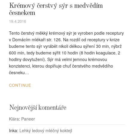
Krémový čerstvý sýr s medvědím
česnekem
19.4.2016
Tento čerstvý měkký krémový sýr je vyroben podle receptury
v Domácím mlékaři str. 126. Na rozdíl od receptury v knize
budeme tento sýr vyrábět nikoli délkou sýření 30 min, nýbrž
600 min, tedy budeme sýřit 10 hodin (8 hodin koagulace, 2
hodiny dovytužení). Sýr má velmi jemnou krémovou
konzistenci, kterou doplňuje chuť čerstvého medvědího
česneku…
CONTINUE
Nejnovější komentáře
Klára
:
Paneer
Inka
:
Lehký ledový mléčný koktejl