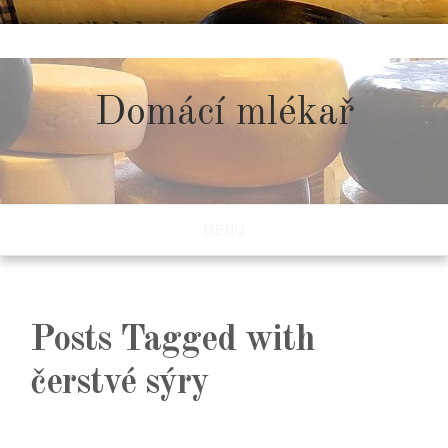
Skip
to
content
Domácí mlékař
MENU
Posts Tagged with
čerstvé sýry