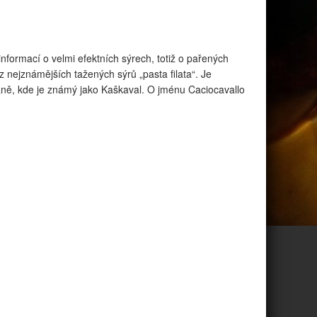
informací o velmi efektních sýrech, totiž o pařených
z nejznámějších tažených sýrů „pasta filata“. Je
káně, kde je známý jako Kaškaval. O jménu Caciocavallo