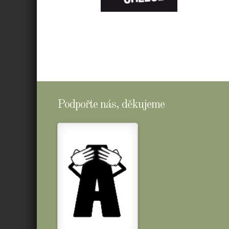
E-
SHOPTOMSCHEESE
Podpořte nás, děkujeme