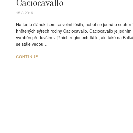
Caciocavallo
15.8.2016
Na tento článek jsem se velmi těšila, neboť se jedná o souhrn 
hnětených sýrech rodiny Caciocavallo. Caciocavallo je jedním 
vyráběn především v jižních regionech Itálie, ale také na Bal
se stále vedou…
CONTINUE