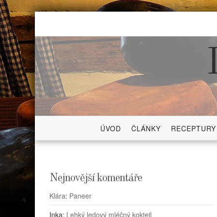
Skip
to
content
ÚVOD
ČLÁNKY
RECEPTURY
Nejnovější komentáře
Klára
:
Paneer
Inka
:
Lehký ledový mléčný koktejl