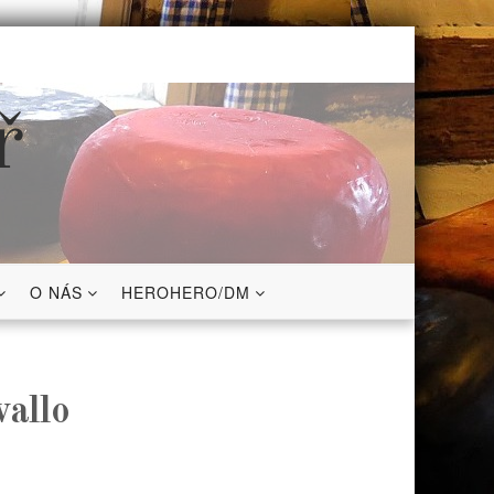
ř
O NÁS
HEROHERO/DM
vallo