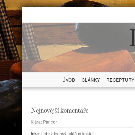
Skip
to
content
ÚVOD
ČLÁNKY
RECEPTURY
Nejnovější komentáře
Klára
:
Paneer
Inka
:
Lehký ledový mléčný koktejl