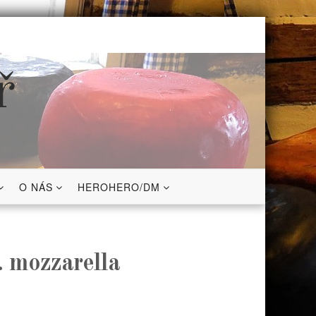
ř
O NÁS
HEROHERO/DM
. mozzarella