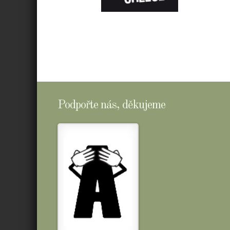
E-
SHOPTOMSCHEESE
Podpořte nás, děkujeme