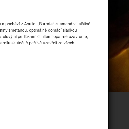
 a pochází z Apulie. „Burrata“ znamená v italštině
eniny smetanou, optimálně domácí sladkou
elovými perličkami či nitěmi opatrně uzavřeme,
rellu skutečně pečlivě uzavřeli ze všech…