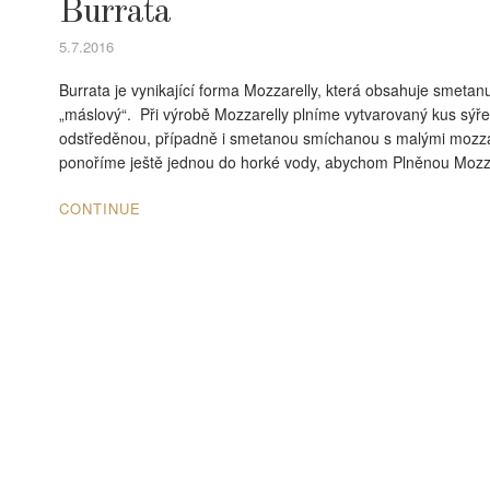
Burrata
5.7.2016
Burrata je vynikající forma Mozzarelly, která obsahuje smetanu
„máslový“. Při výrobě Mozzarelly plníme vytvarovaný kus sýř
odstředěnou, případně i smetanou smíchanou s malými mozzar
ponoříme ještě jednou do horké vody, abychom Plněnou Mozza
CONTINUE