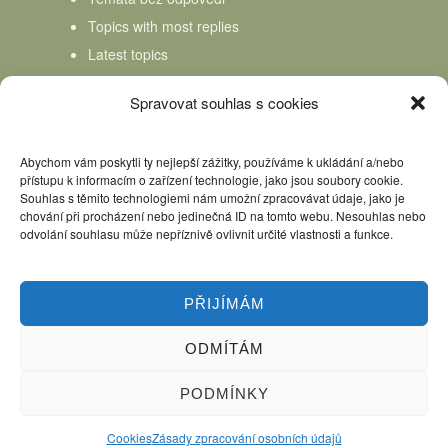
Topics with most replies
Latest topics
Topics Freshness
Spravovat souhlas s cookies
Abychom vám poskytli ty nejlepší zážitky, používáme k ukládání a/nebo
přístupu k informacím o zařízení technologie, jako jsou soubory cookie.
Souhlas s těmito technologiemi nám umožní zpracovávat údaje, jako je
chování při procházení nebo jedinečná ID na tomto webu. Nesouhlas nebo
odvolání souhlasu může nepříznivě ovlivnit určité vlastnosti a funkce.
PŘIJÍMÁM
ODMÍTÁM
Úvod
Kniha Domácí mlékař
Nápověda
Podpořte nás, děkujeme
PODMÍNKY
Copyright © 2026 Domácí mlékař. All rights reserved.
Cookies
Zásady zpracování osobních údajů