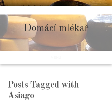
Skip
to
content
Domácí mlékař
MENU
Posts Tagged with
Asiago