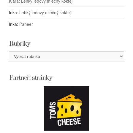
Klára
:
Lehký ledový mléčný koktejl
Inka
:
Lehký ledový mléčný koktejl
Inka
:
Paneer
Rubriky
Rubriky
Partneři stránky
E-