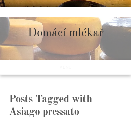
Skip
to
content
Domácí mlékař
MENU
Posts Tagged with
Asiago pressato