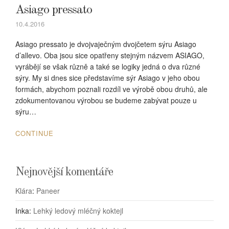
Asiago pressato
10.4.2016
Asiago pressato je dvojvaječným dvojčetem sýru Asiago
d’allevo. Oba jsou sice opatřeny stejným názvem ASIAGO,
vyrábějí se však různě a také se logiky jedná o dva různé
sýry. My si dnes sice představíme sýr Asiago v jeho obou
formách, abychom poznali rozdíl ve výrobě obou druhů, ale
zdokumentovanou výrobou se budeme zabývat pouze u
sýru…
CONTINUE
Nejnovější komentáře
Klára
:
Paneer
Inka
:
Lehký ledový mléčný koktejl