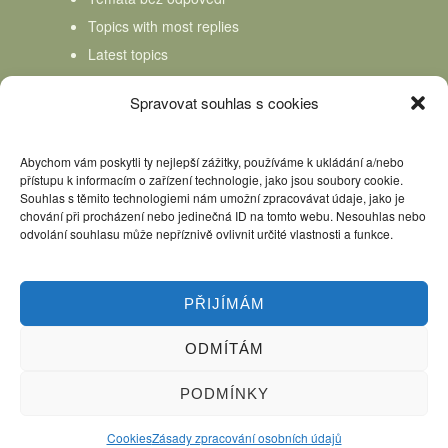
Topics with most replies
Latest topics
Topics Freshness
Spravovat souhlas s cookies
Abychom vám poskytli ty nejlepší zážitky, používáme k ukládání a/nebo
přístupu k informacím o zařízení technologie, jako jsou soubory cookie.
Souhlas s těmito technologiemi nám umožní zpracovávat údaje, jako je
chování při procházení nebo jedinečná ID na tomto webu. Nesouhlas nebo
odvolání souhlasu může nepříznivě ovlivnit určité vlastnosti a funkce.
PŘIJÍMÁM
ODMÍTÁM
Úvod
Kniha Domácí mlékař
Nápověda
Podpořte nás, děkujeme
PODMÍNKY
Copyright © 2026 Domácí mlékař. All rights reserved.
Cookies
Zásady zpracování osobních údajů