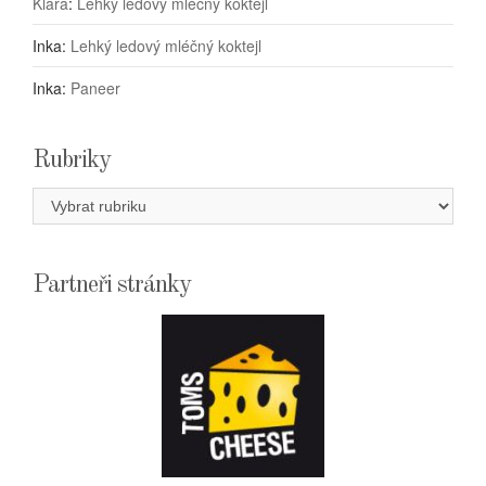
Klára
:
Lehký ledový mléčný koktejl
Inka
:
Lehký ledový mléčný koktejl
Inka
:
Paneer
Rubriky
Rubriky
Partneři stránky
E-