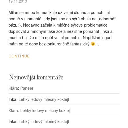
19.11.2013
Milan se mnou komunikuje už velmi dlouho a pomohl mi
hodně v momentě, kdy jsem se do sýrů obula na „odborné“
bázi. :). Nedávno začala k mléčné sýrové problematice
dopisovat a mnohým také zcela nezištně pomáhat Inka a
musím říci, že mi to opět velmi pomohlo. Například jogurt
mám od té doby bezkonkurenčně fantastický
…
CONTINUE
Nejnovější komentáře
Klára
:
Paneer
Inka
:
Lehký ledový mléčný koktejl
Klára
:
Lehký ledový mléčný koktejl
Inka
:
Lehký ledový mléčný koktejl