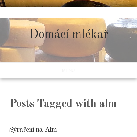
Skip
to
content
Domácí mlékař
MENU
Posts Tagged with alm
Sýraření na Alm