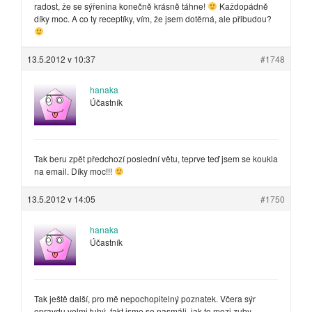
radost, že se sýřenina konečně krásně táhne!
Každopádně
díky moc. A co ty receptíky, vím, že jsem dotěrná, ale přibudou?
13.5.2012 v 10:37
#1748
hanaka
Účastník
Tak beru zpět předchozí poslední větu, teprve teď jsem se koukla
na email. Díky moc!!!
13.5.2012 v 14:05
#1750
hanaka
Účastník
Tak ještě další, pro mě nepochopitelný poznatek. Včera sýr
opravdu velmi tuhý, fakt jsme se nasmáli, jak to mezi zuby