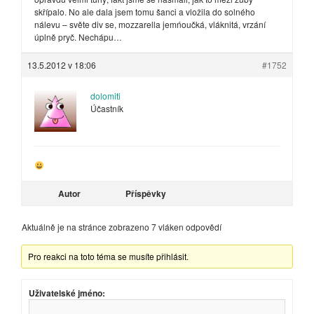
skřípalo. No ale dala jsem tomu šanci a vložila do solného
nálevu – světe div se, mozzarella jemńoučká, vláknitá, vrzání
úplně pryč. Nechápu…
13.5.2012 v 18:06
#1752
dolomiti
Účastník
Autor
Příspěvky
Aktuálně je na stránce zobrazeno 7 vláken odpovědí
Pro reakci na toto téma se musíte přihlásit.
Uživatelské jméno: