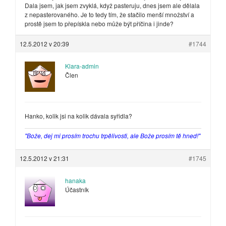
Dala jsem, jak jsem zvyklá, když pasteruju, dnes jsem ale dělala
z nepasterovaného. Je to tedy tím, že stačilo menší množství a
prostě jsem to přepískla nebo může být příčina i jinde?
12.5.2012 v 20:39
#1744
Klara-admin
Člen
Hanko, kolik jsi na kolik dávala syřidla?
"Bože, dej mi prosím trochu trpělivosti, ale Bože prosím tě hned!"
12.5.2012 v 21:31
#1745
hanaka
Účastník