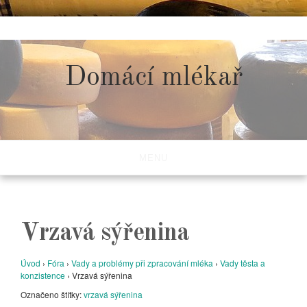
Skip
to
content
Domácí mlékař
MENU
Vrzavá sýřenina
Úvod
›
Fóra
›
Vady a problémy při zpracování mléka
›
Vady těsta a
konzistence
›
Vrzavá sýřenina
Označeno štítky:
vrzavá sýřenina