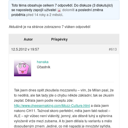
Toto téma obsahuje celkem 7 odpovědí. Do diskuze (3 diskutující)
se naposledy zapojil uživatel
dolomiti
a poslední změna
proběhla
před 14 roky a 2 měsíci
.
Aktuálně je na stránce zobrazeno 7 vláken odpovědí
Autor
Příspěvky
12.5.2012 v 19:57
#613
hanaka
Účastník
Tak jsem dnes opět zkoušela mozzarellu – vím, že Milan psal, že
to nedělá, ale tak tady jde o chybu někde základní, tak se zkusím
zeptat. Dělala jsem podle receptu zde:
http://www.cheesemaking.com/Mozz-Culture.html
a dala jsem
nakonc CH11. Tažnost skoro perfektní, měla jsem fakt radost –
ALE – sýr vůbec není vláknitý, jemný, ale děsně tuhý a sýřenina
vyloženě vrže mezi zubama. A to jsem dělala tu variantu s málo
dosoušeným zrnem. Jediné, co mě napadá je množství syřidla.