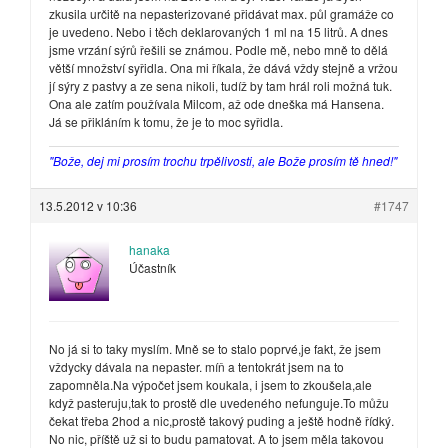
zkusila určitě na nepasterizované přidávat max. půl gramáže co
je uvedeno. Nebo i těch deklarovaných 1 ml na 15 litrů. A dnes
jsme vrzání sýrů řešili se známou. Podle mě, nebo mně to dělá
větší množství syřidla. Ona mi říkala, že dává vždy stejně a vržou
jí sýry z pastvy a ze sena nikoli, tudíž by tam hrál roli možná tuk.
Ona ale zatím používala Milcom, až ode dneška má Hansena.
Já se přikláním k tomu, že je to moc syřidla.
"Bože, dej mi prosím trochu trpělivosti, ale Bože prosím tě hned!"
13.5.2012 v 10:36
#1747
hanaka
Účastník
No já si to taky myslím. Mně se to stalo poprvé,je fakt, že jsem
vždycky dávala na nepaster. míň a tentokrát jsem na to
zapomněla.Na výpočet jsem koukala, i jsem to zkoušela,ale
když pasteruju,tak to prostě dle uvedeného nefunguje.To můžu
čekat třeba 2hod a nic,prostě takový puding a ještě hodně řídký.
No nic, příště už si to budu pamatovat. A to jsem měla takovou