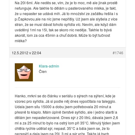
Na 20l 6ml. Ale neděs se, vím, že je to moc, mě ale jinak prostě
nefunguje. Ale takhle to dělám u pasterovaného mléka, je fakt,
že u nepaster se udává míň. Já to množství ze začátku řešila i s
p.Čapkovou,ale na nic jsme nepřišly. Už jsem ale slyšela z více
stran, že se musí dávat tohoto syřidla víc. Nevím, ale když dám
uváděný 1ml na 15l, tak se skoro nic neděje. Takhle to bývá
akorát, lom za cca 45min a chuť dobrá. Může to být tučnost
mléka?
12.5.2012 v 22:04
#1746
Klara-admin
Člen
Hanko, mrkni se do článku v seriálu o sýrech na sýření, kde je
vzorec pro syřidla. Já si podle něj dnes vypočítala na taleggio.
Udala jsem sílu 15000 a dobu jsem potřebovala 20 minut a
přesně to klaplo. Mám úplně čerstvé syřidlo, ale i jedno starší a
dělám jen nepasterizované. Dnes sýr z 20 litrů, dávala jsem 2,6
ml a za 25 minut to bylo na ostrý lom při 35°C. Minulý týden jsem
chtěla rychle udělat sýr, nepast. 35°C a bála jsem se, že to
nezesýří a dala jsem na 20l. 3 ml a sýr vrže. Takže já bych