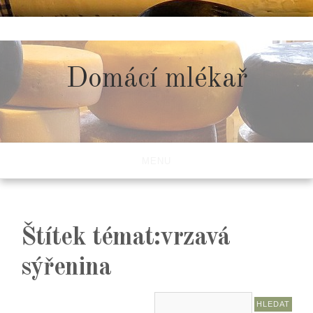
Skip
to
content
Domácí mlékař
MENU
Štítek témat:vrzavá
sýřenina