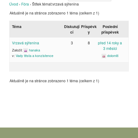
Úvod
›
Fóra
›
Štítek témat:vrzavá sýřenina
Aktuálně je na stránce zobrazeno 1 téma (celkem z 1)
Téma
Diskutují
Příspěvk
Poslední
cí
y
příspěvek
Vrzavá sýřenina
3
8
před 14 roky a
3 měsíci
Založil:
hanaka
dolomiti
v:
Vady těsta a konzistence
Aktuálně je na stránce zobrazeno 1 téma (celkem z 1)