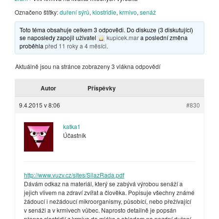
Označeno štítky:
duření sýrů
,
klostridie
,
krmivo
,
senáž
Toto téma obsahuje celkem 3 odpovědi. Do diskuze (3 diskutující)
se naposledy zapojil uživatel
kupicek.mar
a poslední změna
proběhla
před 11 roky a 4 měsíci
.
Aktuálně jsou na stránce zobrazeny 3 vlákna odpovědí
Autor
Příspěvky
9.4.2015 v 8:06
#830
katka1
Účastník
http://www.vuzv.cz/sites/SilazRada.pdf
Dávám odkaz na materiál, který se zabývá výrobou senáží a
jejich vlivem na zdraví zvířat a člověka. Popisuje všechny známé
žádoucí i nežádoucí mikroorganismy, působící, nebo přežívající
v senáži a v krmivech vůbec. Naprosto detailně je popsán
přenos clostridií z krmiva do mléka s ohledem na pozdní duření