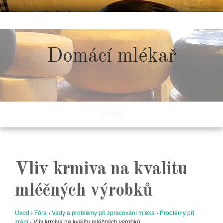
Skip
to
content
Domácí mlékař
MENU
Vliv krmiva na kvalitu
mléčných výrobků
Úvod
›
Fóra
›
Vady a problémy při zpracování mléka
›
Problémy při
zrání
›
Vliv krmiva na kvalitu mléčných výrobků