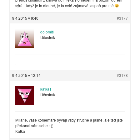
sýrů. I když je to dlouhé, je to celé zajímavé, aspoň pro mě
9.4.2015 v 9:40
#3177
dolomiti
Účastník
.
9.4.2015 v 12:14
#3178
katka1
Účastník
Milane, vaše komentáře bývají vždy stručné a jasné, ale teď jste
překonal sám sebe :-))
Katka