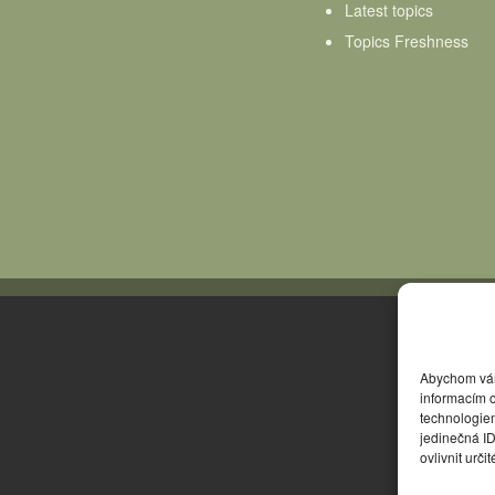
Latest topics
Topics Freshness
Abychom vám 
informacím o
technologie
jedinečná I
ovlivnit urči