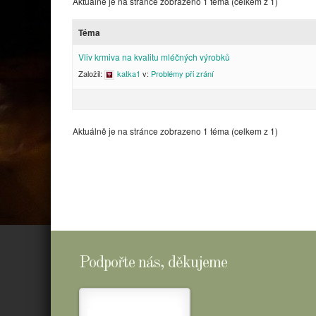
Aktuálně je na stránce zobrazeno 1 téma (celkem z 1)
Téma
Vliv krmiva na kvalitu mléčných výrobků
Založil:
katka1
v:
Problémy při zrání
Aktuálně je na stránce zobrazeno 1 téma (celkem z 1)
Podpořte nás, děkujeme