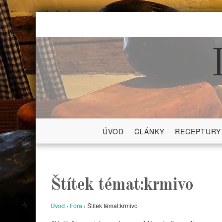
Skip
to
content
ÚVOD
ČLÁNKY
RECEPTURY
Štítek témat:krmivo
Úvod
›
Fóra
›
Štítek témat:krmivo