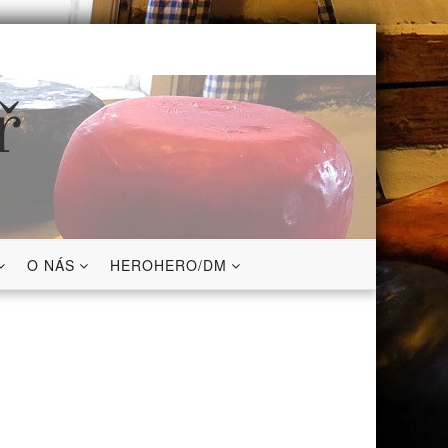
ř
O NÁS
HEROHERO/DM