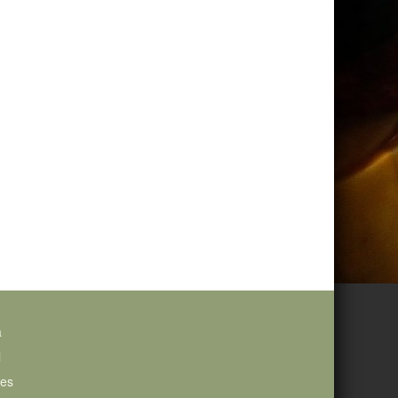
a
i
ies