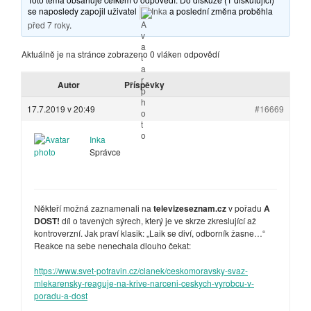
se naposledy zapojil uživatel
Inka
a poslední změna proběhla
před 7 roky
.
Aktuálně je na stránce zobrazeno 0 vláken odpovědí
Autor
Příspěvky
17.7.2019 v 20:49
#16669
Inka
Správce
Někteří možná zaznamenali na
televizeseznam.cz
v pořadu
A
DOST!
díl o tavených sýrech, který je ve skrze zkreslující až
kontroverzní. Jak praví klasik: „Laik se diví, odborník žasne…“
Reakce na sebe nenechala dlouho čekat:
https://www.svet-potravin.cz/clanek/ceskomoravsky-svaz-
mlekarensky-reaguje-na-krive-narceni-ceskych-vyrobcu-v-
poradu-a-dost