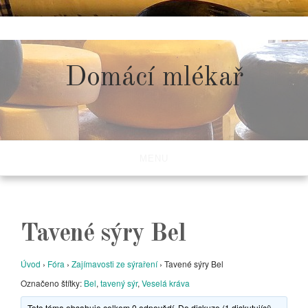
Skip
to
content
Domácí mlékař
MENU
Tavené sýry Bel
Úvod
›
Fóra
›
Zajímavosti ze sýraření
›
Tavené sýry Bel
Označeno štítky:
Bel
,
tavený sýr
,
Veselá kráva
Toto téma obsahuje celkem 0 odpovědí. Do diskuze (1 diskutující)