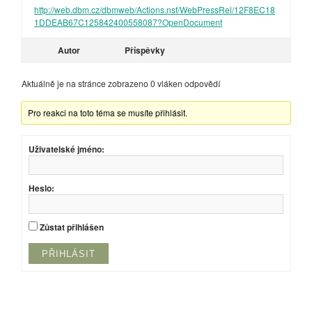
http://web.dbm.cz/dbmweb/Actions.nsf/WebPressRel/12F8EC18
1DDEAB67C125842400558087?OpenDocument
Autor
Příspěvky
Aktuálně je na stránce zobrazeno 0 vláken odpovědí
Pro reakci na toto téma se musíte přihlásit.
Uživatelské jméno:
Heslo:
Zůstat přihlášen
PŘIHLÁSIT