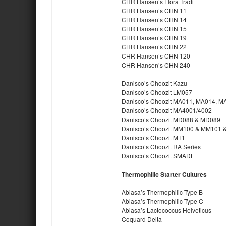
CHR Hansen’s Flora Tradi
CHR Hansen’s CHN 11
CHR Hansen’s CHN 14
CHR Hansen’s CHN 15
CHR Hansen’s CHN 19
CHR Hansen’s CHN 22
CHR Hansen’s CHN 120
CHR Hansen’s CHN 240
Danisco’s Choozit Kazu
Danisco’s Choozit LM057
Danisco’s Choozit MA011, MA014, MA
Danisco’s Choozit MA4001/4002
Danisco’s Choozit MD088 & MD089
Danisco’s Choozit MM100 & MM101 
Danisco’s Choozit MT1
Danisco’s Choozit RA Series
Danisco’s Choozit SMADL
Thermophilic Starter Cultures
Abiasa’s Thermophilic Type B
Abiasa’s Thermophilic Type C
Abiasa’s Lactococcus Helveticus
Coquard Delta