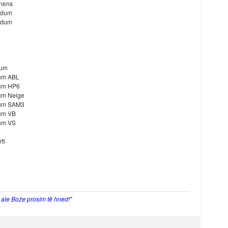
inens
didum
didum
dum
dum ABL
dum HP6
dum Neige
idum SAM3
dum VB
dum VS
ti
, ale Bože prosím tě hned!"