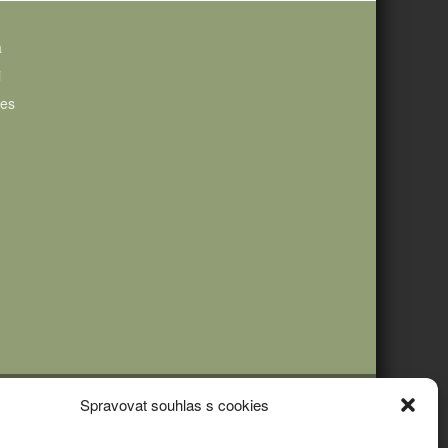
a
i
ies
Spravovat souhlas s cookies