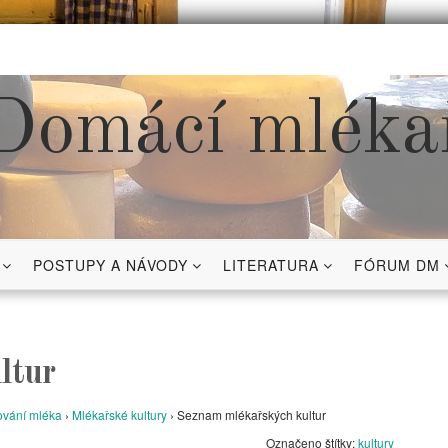
Domácí mléka
POSTUPY A NÁVODY
LITERATURA
FÓRUM DM
ltur
vání mléka
›
Mlékařské kultury
›
Seznam mlékařských kultur
Označeno štítky:
kultury