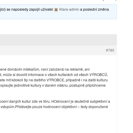
ící) se naposledy zapojil uživatel
Klara-admin
a poslední změna
#785
určené domácím mlékařům, není založená na reklamě, ani
d, může si dovolit informace o všech kultarách od všech VÝROBCŮ,
dete mít kdokoli tip na dalšího VÝROBCE, případně i na další kulturu
popisujte jednotlivé kultury v daném vláknu, postupně připíchneme
ocení daných kultur zde ve fóru. HOdnocení je skutečně subjektivní a
vstupům.Přidávejte pouze hodnocení objektivní – tedy doporučené