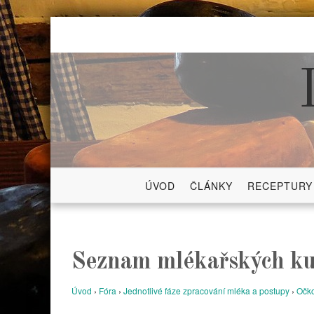
Skip
to
content
ÚVOD
ČLÁNKY
RECEPTURY
Seznam mlékařských ku
Úvod
›
Fóra
›
Jednotlivé fáze zpracování mléka a postupy
›
Očko