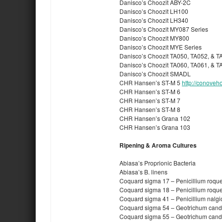
Danisco’s Choozit ABY-2C
Danisco’s Choozit LH100
Danisco’s Choozit LH340
Danisco’s Choozit MY087 Series
Danisco’s Choozit MY800
Danisco’s Choozit MYE Series
Danisco’s Choozit TA050, TA052, & T
Danisco’s Choozit TA060, TA061, & T
Danisco’s Choozit SMADL
CHR Hansen’s ST-M 5
http://conove
CHR Hansen’s ST-M 6
CHR Hansen’s ST-M 7
CHR Hansen’s ST-M 8
CHR Hansen’s Grana 102
CHR Hansen’s Grana 103
Ripening & Aroma Cultures
Abiasa’s Proprionic Bacteria
Abiasa’s B. linens
Coquard sigma 17 – Penicillium roquef
Coquard sigma 18 – Penicillium roquef
Coquard sigma 41 – Penicillium nalgi
Coquard sigma 54 – Geotrichum can
Coquard sigma 55 – Geotrichum can