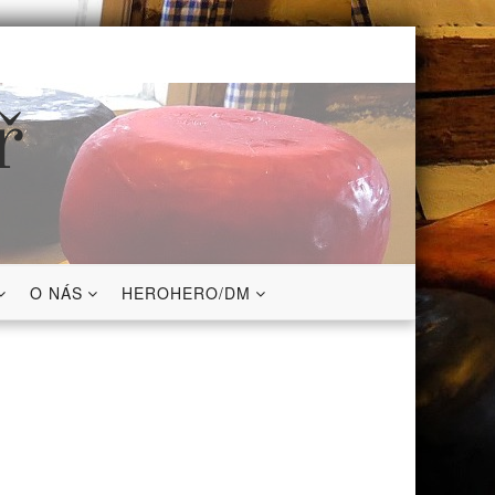
ř
O NÁS
HEROHERO/DM