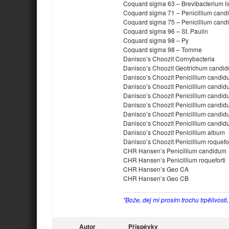
Coquard sigma 63 – Brevibacterium l
Coquard sigma 71 – Penicillium can
Coquard sigma 75 – Penicillium can
Coquard sigma 96 – St. Paulin
Coquard sigma 98 – Py
Coquard sigma 98 – Tomme
Danisco’s Choozit Cornybacteria
Danisco’s Choozit Geotrichum candi
Danisco’s Choozit Penicillium candi
Danisco’s Choozit Penicillium candi
Danisco’s Choozit Penicillium candi
Danisco’s Choozit Penicillium cand
Danisco’s Choozit Penicillium candi
Danisco’s Choozit Penicillium candi
Danisco’s Choozit Penicillium album
Danisco’s Choozit Penicillium roquefor
CHR Hansen’s Penicillium candidum
CHR Hansen’s Penicillium roqueforti
CHR Hansen’s Geo CA
CHR Hansen’s Geo CB
"Bože, dej mi prosím trochu trpělivosti
Autor
Příspěvky