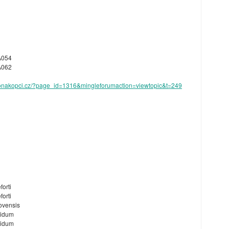
A054
A062
honakopci.cz/?page_id=1316&mingleforumaction=viewtopic&t=249
orti
orti
ovensis
didum
didum