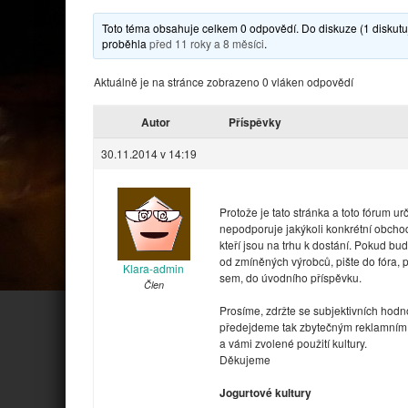
Toto téma obsahuje celkem 0 odpovědí. Do diskuze (1 diskutuj
proběhla
před 11 roky a 8 měsíci
.
Aktuálně je na stránce zobrazeno 0 vláken odpovědí
Autor
Příspěvky
30.11.2014 v 14:19
Protože je tato stránka a toto fórum 
nepodporuje jakýkoli konkrétní obcho
kteří jsou na trhu k dostání. Pokud bu
od zmíněných výrobců, pište do fóra, 
Klara-admin
sem, do úvodního příspěvku.
Člen
Prosíme, zdržte se subjektivních hodn
předejdeme tak zbytečným reklamním 
a vámi zvolené použití kultury.
Děkujeme
Jogurtové kultury