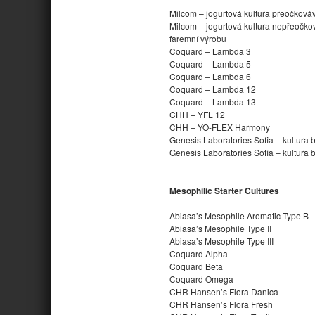
Milcom – jogurtová kultura přeočková
Milcom – jogurtová kultura nepřeočkov
faremní výrobu
Coquard – Lambda 3
Coquard – Lambda 5
Coquard – Lambda 6
Coquard – Lambda 12
Coquard – Lambda 13
CHH – YFL 12
CHH – YO-FLEX Harmony
Genesis Laboratories Sofia – kultura b
Genesis Laboratories Sofia – kultura 
Mesophilic Starter Cultures
Abiasa’s Mesophile Aromatic Type B
Abiasa’s Mesophile Type II
Abiasa’s Mesophile Type III
Coquard Alpha
Coquard Beta
Coquard Omega
CHR Hansen’s Flora Danica
CHR Hansen’s Flora Fresh