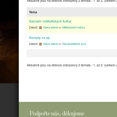
Aktuálně jsou na stránce zobrazeny 2 témata - 1. až 2. (celkem 
Téma
Seznam mlékařských kultur
Založil:
Klara-admin
v:
Mlékařské kultury
Recepty na sýr
Založil:
Klara-admin
v:
Nezařaditelné sýry
Aktuálně jsou na stránce zobrazeny 2 témata - 1. až 2. (celkem 
Podpořte nás, děkujeme