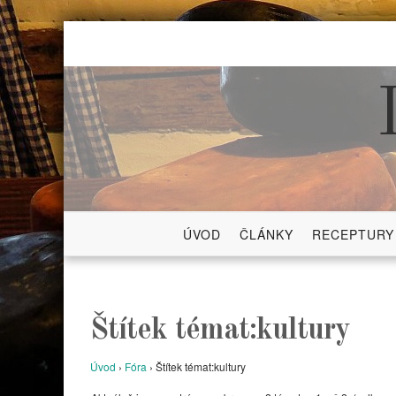
Skip
to
content
ÚVOD
ČLÁNKY
RECEPTURY
Štítek témat:kultury
Úvod
›
Fóra
›
Štítek témat:kultury