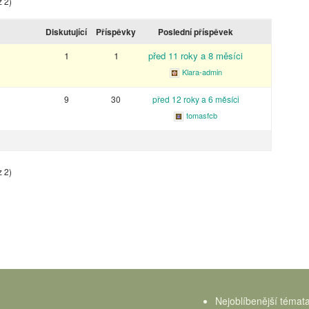
z 2)
Diskutující
Příspěvky
Poslední příspěvek
1
1
před 11 roky a 8 měsíci
Klara-admin
9
30
před 12 roky a 6 měsíci
tomasfcb
z 2)
Nejoblíbenější témat