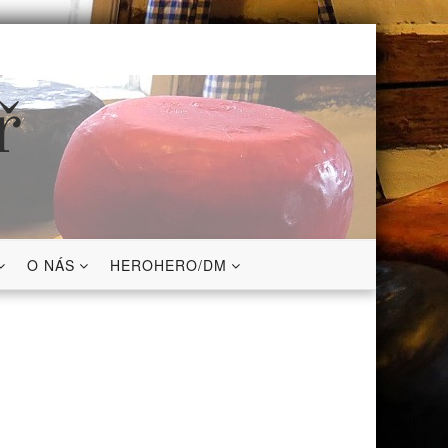
ř
O NÁS
HEROHERO/DM