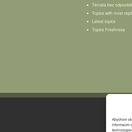
Témata bez odpověd
Topics with most repl
Latest topics
Topics Freshness
Abychom vám 
informacím o
technologie