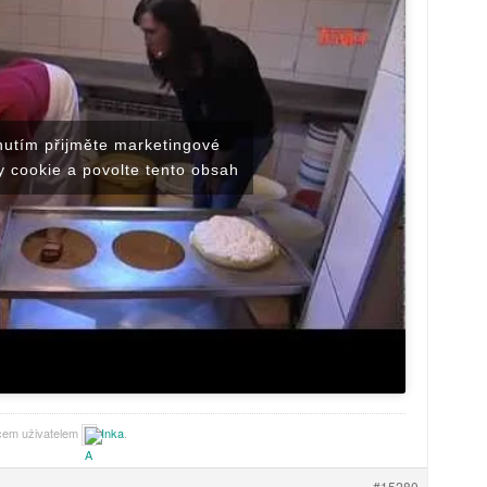
nutím přijměte marketingové
 cookie a povolte tento obsah
ícem uživatelem
Inka
.
#15280