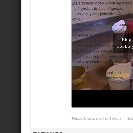
Zcela zásadní video – profi reportáž z
malé výrobny jisté paní Agněžky –
hezky zachyceny jednotlivé výrobní
kroky.
– sýry vyrábí 2 x denně – po ranním i
večerním dojení
– mléko je do bazénu vedeno
Klep
podzemním potrubím přímo z dojírny
– mléko zahřáté na max. 40 °C se
soubory
stáčí do kbelíků – 1 kbelík = 1 sýr
– podlaha v sýrárně je vyhřívaná =
mléko + sýřenina v kbelíkách
nechladne
– druhé míchání / drobení zrna je
vystřižené, ale paní Agněžka ho
zmiňuje
Téma bylo upraveno před 8 roky a 1 měs
22.6.2018 v 19:42