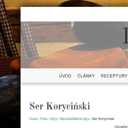
Skip
to
content
ÚVOD
ČLÁNKY
RECEPTURY
Ser Koryciński
Úvod
›
Fóra
›
Sýry
›
Nezařaditelné sýry
›
Ser Koryciński
Označeno