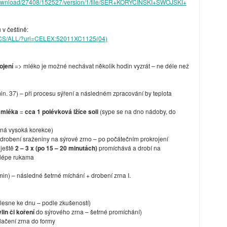
nt/download/27408/152527/version/1/file/SER+KORYCINSKI+SWOJSKI+
 v češtině:
ent/CS/ALL/?uri=CELEX:52011XC1125(04)
ojení
=> mléko je možné nechávat několik hodin vyzrát – ne déle než
in. 37) – při procesu sýření a následném zpracování by teplota
l mléka
=
cca 1 polévková lžíce soli
(sype se na dno nádoby, do
tná vysoká korekce)
drobení sraženiny na sýrové zrno – po počátečním prokrojení
 ještě
2 – 3 x (po 15 – 20 minutách)
promíchává a drobí na
jlépe rukama
min) – následné šetrné míchání + drobení zrna I.
klesne ke dnu – podle zkušeností)
lin či koření
do sýrového zrna – šetrné promíchání)
lačení zrna do formy