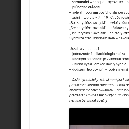
–
formování
+ odkapání syrovátky – p
– průběžné
otáčení
– solení =
potírání
povrchu slanou vodo
– zrání – teplota = 7 – 10 °C, ošetřov
„Ser koryciński swojski“ – świeży (
čer
„Ser koryciński swojski“ – leżakowany 
„Ser koryciński swojski“ – dojrzały (
zr
Sýr může zrát i mnohem déle – několi
Úskalí a záludnosti
– jednoznačně mikrobiologie mléka + 
– úhelným kamenem je zvládnutí proce
=> nutná vyšší korekce dávky syřidla –
– dodržení teplot – při výrobě z menší
*
Čistě hypoteticky, kdo si není jist 
praktikovat šetrnou pasteraci. V tom 
spektrální mezofilní kulturou – smeta
předezrát. Rovněž tak by byl nutný pří
nemusí být nutně špatný