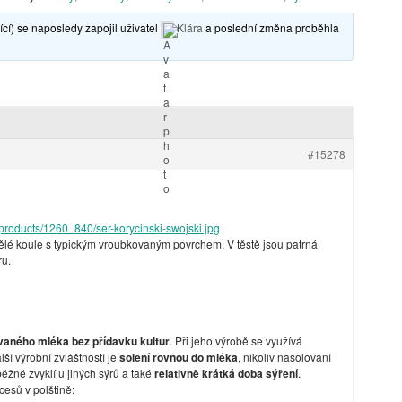
cí) se naposledy zapojil uživatel
Klára
a poslední změna proběhla
#15278
products/1260_840/ser-korycinski-swojski.jpg
štělé koule s typickým vroubkovaným povrchem. V těstě jsou patrná
ru.
aného mléka bez přídavku kultur
. Při jeho výrobě se využívá
lší výrobní zvláštností je
solení rovnou do mléka
, nikoliv nasolování
běžně zvyklí u jiných sýrů a také
relativně krátká doba sýření
.
esů v polštině: