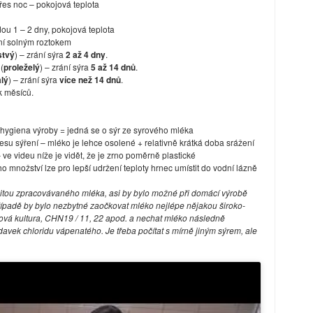
řes noc – pokojová teplota
u 1 – 2 dny, pokojová teplota
ání solným roztokem
stvý
) – zrání sýra
2 až 4 dny
.
(
proleželý
) – zrání sýra
5 až 14 dnů
.
alý
) – zrání sýra
více než 14 dnů
.
k měsíců.
hygiena výroby = jedná se o sýr ze syrového mléka
su sýření – mléko je lehce osolené + relativně krátká doba srážení
 ve videu níže je vidět, že je zrno poměrně plastické
ho množství lze pro lepší udržení teploty hrnec umístit do vodní lázně
kvalitou zpracovávaného mléka, asi by bylo možné při domácí výrobě
případě by bylo nezbytné zaočkovat mléko nejlépe nějakou široko-
nová kultura, CHN19 / 11, 22 apod. a nechat mléko následně
davek chloridu vápenatého. Je třeba počítat s mírně jiným sýrem, ale