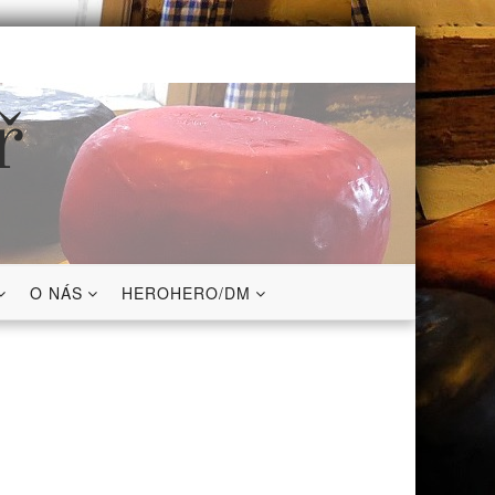
ř
O NÁS
HEROHERO/DM