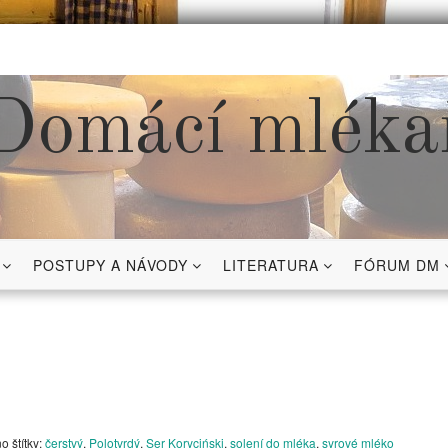
Domácí mléka
POSTUPY A NÁVODY
LITERATURA
FÓRUM DM
 štítky:
čerstvý
,
Polotvrdý
,
Ser Koryciński
,
solení do mléka
,
syrové mléko