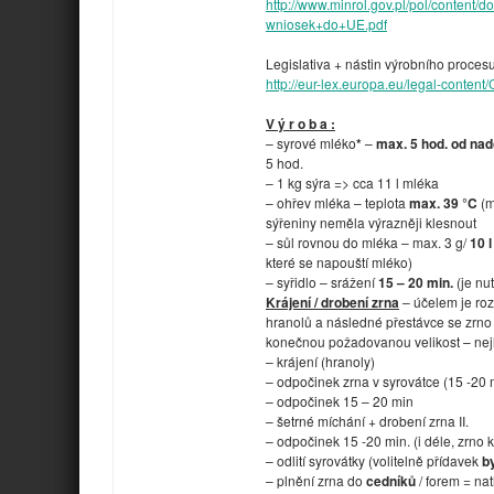
http://www.minrol.gov.pl/pol/conte
wniosek+do+UE.pdf
Legislativa + nástin výrobního procesu
http://eur-lex.europa.eu/legal-cont
V ý r o b a :
– syrové mléko
*
–
max. 5 hod. od nad
5 hod.
– 1 kg sýra => cca 11 l mléka
– ohřev mléka – teplota
max. 39 °C
(m
sýřeniny neměla výrazněji klesnout
– sůl rovnou do mléka – max. 3 g/
10 
které se napouští mléko)
– syřidlo – srážení
15 – 20 min.
(je nu
Krájení / drobení zrna
– účelem je roz
hranolů a následné přestávce se zrno
konečnou požadovanou velikost – ne
– krájení (hranoly)
– odpočinek zrna v syrovátce (15 -20 
– odpočinek 15 – 20 min
– šetrné míchání + drobení zrna II.
– odpočinek 15 -20 min. (i déle, zrno 
– odlití syrovátky (volitelně přídavek
by
– plnění zrna do
cedníků
/ forem = nat