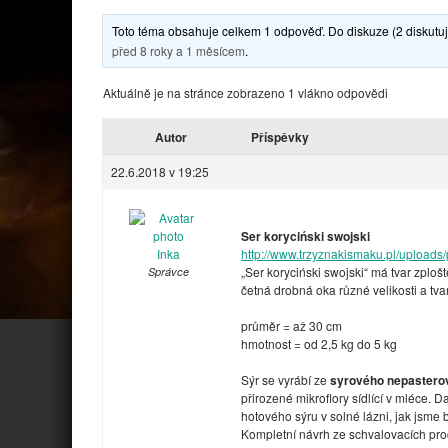
Toto téma obsahuje celkem 1 odpověď. Do diskuze (2 diskutují
před 8 roky a 1 měsícem
.
Aktuálně je na stránce zobrazeno 1 vlákno odpovědi
Autor
Příspěvky
22.6.2018 v 19:25
Ser koryciński swojski
Inka
http://www.trzyznakismaku.pl/uploads/
„Ser koryciński swojski“ má tvar zplo
Správce
četná drobná oka různé velikosti a tva
průměr = až 30 cm
hmotnost = od 2,5 kg do 5 kg
Sýr se vyrábí ze
syrového nepasterov
přirozené mikroflory sídlící v mléce. Da
hotového sýru v solné lázni, jak jsme 
Kompletní návrh ze schvalovacích proc