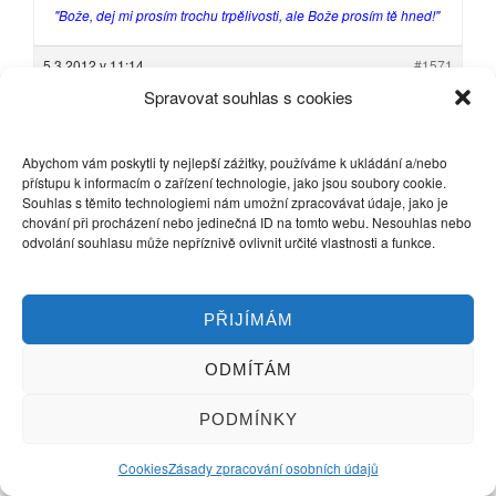
"Bože, dej mi prosím trochu trpělivosti, ale Bože prosím tě hned!"
5.3.2012 v 11:14
#1571
Spravovat souhlas s cookies
dolomiti
Účastník
Abychom vám poskytli ty nejlepší zážitky, používáme k ukládání a/nebo
přístupu k informacím o zařízení technologie, jako jsou soubory cookie.
Souhlas s těmito technologiemi nám umožní zpracovávat údaje, jako je
chování při procházení nebo jedinečná ID na tomto webu. Nesouhlas nebo
Ještě jednou k pH.
odvolání souhlasu může nepříznivě ovlivnit určité vlastnosti a funkce.
Určující pH pro zrání:
Gereifter Frischkäse pH 4,40
Cacciotta (italské weichkäse) pH 5,10 – 5,20
Tradicionel Camembert pH 4,80 – 4,90
PŘIJÍMÁM
Moderne Weichkäse:
Stabil pH 5,00 – 5,10
Normal pH 4,80 – 4,90
ODMÍTÁM
Almkäse pH 5,00 – 5,20
Bergkäse pH 5,10 – 5,30
PODMÍNKY
Pokud máte solnou lázeň musí mít přibližně stejné pH!!!
9.3.2012 v 22:50
#1579
Cookies
Zásady zpracování osobních údajů