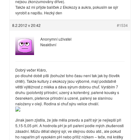
nejsou zkonzumovány dříve).
Takže až mi přijde balíček z Ekokozy a aukra, pokusím se sýr
vyrobit a napíšu. Hezký den
8.2.2012 v 20:42
#1534
Anonymní uživatel
Neaktivní
Dobrý večer Kláro,
po dlouhé době píši (bohužel toho času není tak jak by člověk
chtěl). Takže kultury z ekokozy jsou výborné, mají podstatně
větší výtěžnost z mléka a dáva sýrum dobrou chuť. Vyrábím 7
druhu (polotvrdý přírodní, uzený a kořeněný, pařené kousky s
česnekem, pletence přírodní a uzené, pařený se slaninou
naloženy v oleji. Rodina si chuť sýru velice chválí.
Jinak jsem zjistila, že jste měla pravdu a pařit sýr je nejlepší při
5,15-5,05 pH. A hodnota pH je při paření podle mých zkušenosti
zásadní. Můžu dělat stejný sýr, ve stejnou dobu atd., ale pokud
ho napařím při vysokém pH nebo příliž nízkem – teče, má krátky