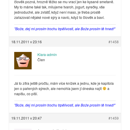
člověk pozná, hrozně těžko se mu vrací jen ke kysané smetaně.
My to máme také tak, milujeme tvaroh, jogurt, syrečky, vše
jednoduché, ale zvlášť, když není maso, je třeba prostě
zařazovat nějaké nové sýry a navíc, když to člověk a baví.
"Bože, dej mi prosím trochu trpělivosti, ale Bože prosím tě hned!"
18.11.2011 v 23:16
#1458
Klara-admin
Člen
Já to zítra ještě pročtu, mám více knížek a jednu, kde je kapitola
jen o pařených sýrech, ale nemohla jsem jí dneska najít
a
napíšu, co píší.
"Bože, dej mi prosím trochu trpělivosti, ale Bože prosím tě hned!"
19.11.2011 v 20:47
#1459