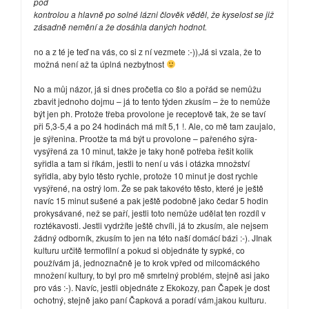
pod
kontrolou a hlavně po solné lázni člověk věděl, že kyselost se již
zásadně nemění a že dosáhla daných hodnot.
no a z té je teď na vás, co si z ní vezmete :-)),Já si vzala, že to
možná není až ta úplná nezbytnost
No a můj názor, já si dnes pročetla co šlo a pořád se nemůžu
zbavit jednoho dojmu – já to tento týden zkusím – že to nemůže
být jen ph. Protože třeba provolone je receptově tak, že se taví
při 5,3-5,4 a po 24 hodinách má mít 5,1 !. Ale, co mě tam zaujalo,
je sýřenina. Prootže ta má být u provolone – pařeného sýra-
vysýřená za 10 minut, takže je taky honě potřeba řešit kolik
syřidla a tam si říkám, jestli to není u vás i otázka množství
syřidla, aby bylo těsto rychle, protože 10 minut je dost rychle
vysýřené, na ostrý lom. Že se pak takovéto těsto, které je ještě
navíc 15 minut sušené a pak ještě podobně jako čedar 5 hodin
prokysávané, než se paří, jestli toto nemůže udělat ten rozdíl v
roztékavosti. Jestli vydržíte ještě chvíli, já to zkusím, ale nejsem
žádný odborník, zkusím to jen na této naší domácí bázi :-). JInak
kulturu určitě termofilní a pokud si objednáte ty sypké, co
používám já, jednoznačně je to krok vpřed od milcomáckého
množení kultury, to byl pro mě smrtelný problém, stejně asi jako
pro vás :-). Navíc, jestli objednáte z Ekokozy, pan Čapek je dost
ochotný, stejně jako paní Čapková a poradí vám,jakou kulturu.