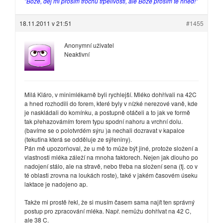
"Bože, dej mi prosím trochu trpělivosti, ale Bože prosím tě hned!"
18.11.2011 v 21:51
#1455
Anonymní uživatel
Neaktivní
Milá Kláro, v minimlékarně byli rychlejší. Mléko dohřívali na 42C
a hned rozhodili do forem, které byly v nízké nerezové vaně, kde
je naskládali do komínku, a postupně otáčeli a to jak ve formě
tak přehazovámím forem typu spodní nahoru a vrchní dolu.
(bavíme se o polotvrdém sýru )a nechali dozravat v kapalce
(tekutina která se odděluje ze sýřeniny).
Pán mě upozorňoval, že u mě to může být jiné, protože složení a
vlastnosti mléka záleží na mnoha faktorech. Nejen jak dlouho po
nadojení stálo, ale na stravě, nebo třeba na složení sena (tj. co v
té oblasti zrovna na loukách roste), také v jakém časovém úseku
laktace je nadojeno ap.
Takže mi prostě řekl, že si musím časem sama najít ten správný
postup pro zpracování mléka. Např. nemůžu dohřívat na 42 C,
ale 38 C.