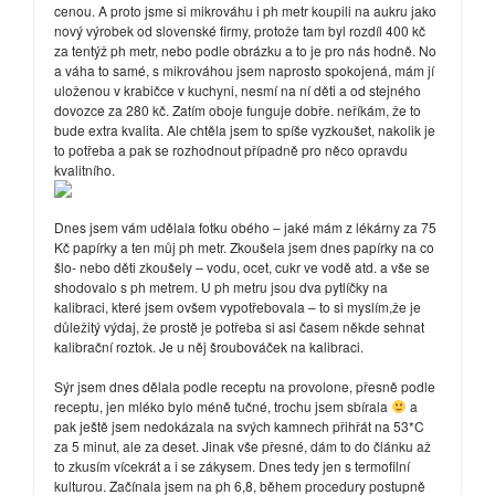
cenou. A proto jsme si mikrováhu i ph metr koupili na aukru jako
nový výrobek od slovenské firmy, protože tam byl rozdíl 400 kč
za tentýž ph metr, nebo podle obrázku a to je pro nás hodně. No
a váha to samé, s mikrováhou jsem naprosto spokojená, mám jí
uloženou v krabičce v kuchyni, nesmí na ní děti a od stejného
dovozce za 280 kč. Zatím oboje funguje dobře. neříkám, že to
bude extra kvalita. Ale chtěla jsem to spíše vyzkoušet, nakolik je
to potřeba a pak se rozhodnout případně pro něco opravdu
kvalitního.
Dnes jsem vám udělala fotku obého – jaké mám z lékárny za 75
Kč papírky a ten můj ph metr. Zkoušela jsem dnes papírky na co
šlo- nebo děti zkoušely – vodu, ocet, cukr ve vodě atd. a vše se
shodovalo s ph metrem. U ph metru jsou dva pytlíčky na
kalibraci, které jsem ovšem vypotřebovala – to si myslím,že je
důležitý výdaj, že prostě je potřeba si asi časem někde sehnat
kalibrační roztok. Je u něj šroubováček na kalibraci.
Sýr jsem dnes dělala podle receptu na provolone, přesně podle
receptu, jen mléko bylo méně tučné, trochu jsem sbírala
a
pak ještě jsem nedokázala na svých kamnech přihřát na 53*C
za 5 minut, ale za deset. Jinak vše přesné, dám to do článku až
to zkusím vícekrát a i se zákysem. Dnes tedy jen s termofilní
kulturou. Začínala jsem na ph 6,8, během procedury postupně