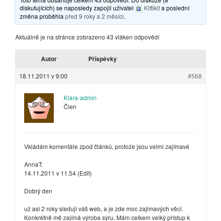
diskutujících) se naposledy zapojil uživatel
Kittikit
a poslední
změna proběhla
před 9 roky a 2 měsíci
.
Aktuálně je na stránce zobrazeno 43 vláken odpovědí
Autor
Příspěvky
18.11.2011 v 9:00
#568
Klara-admin
Člen
Vkládám komentáře zpod článků, protože jsou velmi zajímavé
AnnaT:
14.11.2011 v 11.54 (Edit)
Dobrý den
už asi 2 roky sleduji váš web, a je zde moc zajimavých věcí.
Konkrétně mě zajímá výroba sýru. Mám celkem velký přístup k