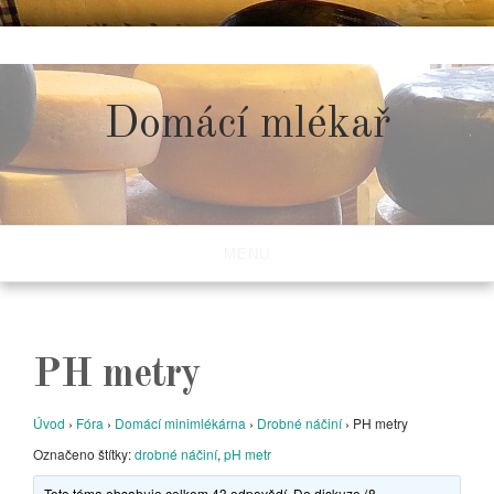
Skip
to
content
Domácí mlékař
MENU
PH metry
Úvod
›
Fóra
›
Domácí minimlékárna
›
Drobné náčiní
›
PH metry
Označeno štítky:
drobné náčiní
,
pH metr
Toto téma obsahuje celkem 43 odpovědí. Do diskuze (8