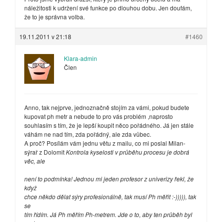
náležitosti k udržení své funkce po dlouhou dobu. Jen doufám,
že to je správna volba.
19.11.2011 v 21:18
#1460
Klara-admin
Člen
Anno, tak nejprve, jednoznačně stojím za vámi, pokud budete
kupovat ph metr a nebude to pro vás problém ,naprosto
souhlasím s tím, že je lepší koupit něco pořádného. Já jen stále
váhám ne nad tím, zda pořádný, ale zda vůbec.
A proč? Posílám vám jednu větu z mailu, co mi poslal Milan-
sýrař z Dolomit
Kontrola kyselosti v průběhu procesu je dobrá
věc, ale
není to podmínka! Jednou mi jeden profesor z univerizy řekl, že
když
chce někdo dělat sýry profesionálně, tak musí Ph měřit :-))))), tak
se
tím řídím. Já Ph měřím Ph-metrem. Jde o to, aby ten průběh byl