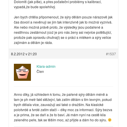
Dolomiti (jak píše), a přes počateční problémy s kalibrací,
vypadá,že bude spolehlivý.
Jen bych chtěla připomenout, že sýry dělám pouze nárazově jak
čas dovolí a nevěnuji se jim tak intenzivně jak to možná vyznivá.
Ale nebo možná právě proto, že výsledky jsou podařené a
nestihnou zestárnout (což je pro nás ženy asi nejvíce potěšující,
protože pak opravdu chutnají) se o práci s mlékem a sýry velice
zajimám a dělám je ráda.
8.2.2012 v 21:20
#1537
Klara-admin
Člen
Anno díky, já vzhledem k tomu, že pařené sýry dělám méně a
tam je ph metr fakt stěžejní, tak zatím dělám s tím levným, pokud
bych dělala více, zauvažuji asi také o dražším. Na klasické
polotvrdé a tvrdé zatím stačí – díky moc za informaci. Sýry bezva
a je prima, že se daří a že to baví. Já mám nyní na cestě kila
zeleného peře, tak se těším moc, až přijde a dám ho do sýru.