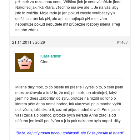
pH-metr za rozumnou cenu. Většina jich je cenově někde jinde.
Nakonec jak říká Klára, všechno má své ale… Je na vás, aby
jste to zvážila. Moje rada je jen pokud chcete vyrábět sýry k
delšímu zrání tak pH, ale ani ten nejlepší pH-metr vám
nepomůže pokud nebudete mít průběžné rozbory mléka. Přeji
mnoho zdaru.
21.11.2011 v 20:29
#1467
Klara-admin
Člen
Milane díky moc, to co píšete mi přesně i vyřešilo to, o čem jsem
dnes uvažovala a totiž to, že můj ph metr, ten obyčejný, když
jsem ho dnes „zabořila“ do sýru, protože na rozdíl od toho o
kterém píše Anna nemá bodec, tak ukazoval ph o mnoho vyšší
než včera, totiž skoro 6, což mi přijde hodně divné. Proto jsem
vás i žádala o pomoc, protože bych nerada Annu zradila od
něčeho jen kvůli penězům a jí to pak nakonec bylo naprd. díky
"Bože, dej mi prosím trochu trpělivosti, ale Bože prosím tě hned!"