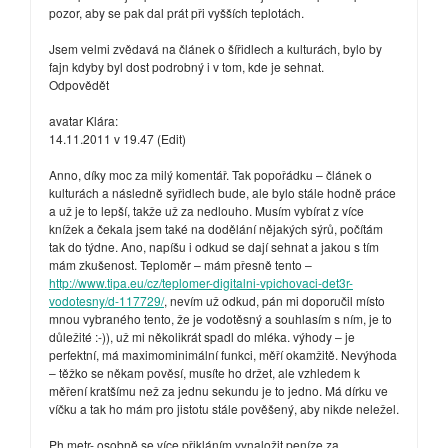
pozor, aby se pak dal prát při vyšších teplotách.
Jsem velmi zvědavá na článek o šířidlech a kulturách, bylo by
fajn kdyby byl dost podrobný i v tom, kde je sehnat.
Odpovědět
avatar Klára:
14.11.2011 v 19.47 (Edit)
Anno, díky moc za milý komentář. Tak popořádku – článek o
kulturách a následně syřidlech bude, ale bylo stále hodně práce
a už je to lepší, takže už za nedlouho. Musím vybírat z více
knížek a čekala jsem také na dodělání nějakých sýrů, počítám
tak do týdne. Ano, napíšu i odkud se dají sehnat a jakou s tím
mám zkušenost. Teploměr – mám přesně tento –
http://www.tipa.eu/cz/teplomer-digitalni-vpichovaci-det3r-
vodotesny/d-117729/
, nevím už odkud, pán mi doporučil místo
mnou vybraného tento, že je vodotěsný a souhlasím s ním, je to
důležité :-)), už mi několikrát spadl do mléka. výhody – je
perfektní, má maximominimální funkci, měří okamžitě. Nevýhoda
– těžko se někam pověsí, musíte ho držet, ale vzhledem k
měření kratšímu než za jednu sekundu je to jedno. Má dírku ve
víčku a tak ho mám pro jistotu stále pověšený, aby nikde neležel.
Ph metr- osobně se více přikláním vynaložit peníze za