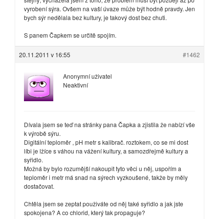
vyrobení sýra. Ovšem na vaší úvaze může být hodně pravdy. Jen
bych sýr nedělala bez kultury, je takový dost bez chuti.
S panem Čapkem se určitě spojím.
20.11.2011 v 16:55
#1462
Anonymní uživatel
Neaktivní
Dívala jsem se teď na stránky pana Čapka a zjistila že nabízí vše
k výrobě sýru.
Digitální teploměr , pH metr s kalibrač. roztokem, co se mi dost
líbi je lžíce s váhou na vážení kultury, a samozdřejmě kultury a
syřidlo.
Možná by bylo rozumější nakoupit tyto věci u něj, uspořím a
teploměr i metr má snad na sýrech vyzkoušené, takže by měly
dostačovat.
Chtěla jsem se zeptat použiváte od něj také syřidlo a jak jste
spokojena? A co chlorid, který tak propaguje?