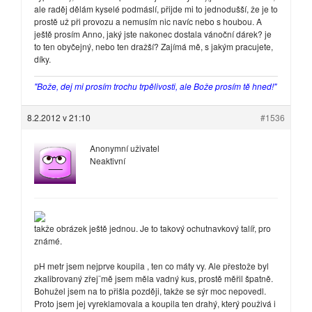
ale raděj dělám kyselé podmáslí, přijde mi to jednodušší, že je to
prostě už při provozu a nemusím nic navíc nebo s houbou. A
ještě prosím Anno, jaký jste nakonec dostala vánoční dárek? je
to ten obyčejný, nebo ten dražší? Zajímá mě, s jakým pracujete,
díky.
"Bože, dej mi prosím trochu trpělivosti, ale Bože prosím tě hned!"
8.2.2012 v 21:10
#1536
Anonymní uživatel
Neaktivní
takže obrázek ještě jednou. Je to takový ochutnavkový talíř, pro
známé.
pH metr jsem nejprve koupila , ten co máty vy. Ale přestože byl
zkalibrovaný zřej¨mě jsem měla vadný kus, prostě měřil špatně.
Bohužel jsem na to přišla později, takže se sýr moc nepovedl.
Proto jsem jej vyreklamovala a koupila ten drahý, který použivá i