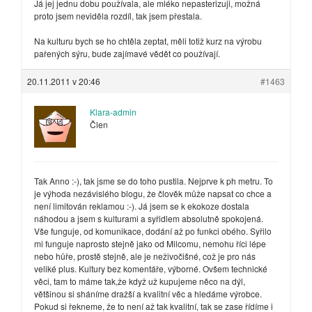
Já jej jednu dobu používala, ale mléko nepasterizuji, možná
proto jsem neviděla rozdíl, tak jsem přestala.
Na kulturu bych se ho chtěla zeptat, měli totiž kurz na výrobu
pařených sýru, bude zajímavé vědět co používají.
20.11.2011 v 20:46
#1463
Klara-admin
Člen
Tak Anno :-), tak jsme se do toho pustila. Nejprve k ph metru. To
je výhoda nezávislého blogu, že člověk může napsat co chce a
není limitován reklamou :-). Já jsem se k ekokoze dostala
náhodou a jsem s kulturami a syřidlem absolutně spokojená.
Vše funguje, od komunikace, dodání až po funkci obého. Syřilo
mi funguje naprosto stejně jako od Milcomu, nemohu říci lépe
nebo hůře, prostě stejně, ale je neživočišné, což je pro nás
veliké plus. Kultury bez komentáře, výborné. Ovšem technické
věci, tam to máme tak,že když už kupujeme něco na dýl,
většinou si sháníme dražší a kvalitní věc a hledáme výrobce.
Pokud si řekneme, že to není až tak kvalitní, tak se zase řídíme i