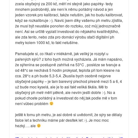
zcela obyčejný za 200 kč, měří mi stejně jako papírky- tedy
mnohem podrobněji, ale není k němu pořádný návod a jen
jeden vzorek pro kalibraci, takže netuším, jak ho budu kalibrovat,
když se rozkalibruje :-). Navíc jsem díky vašemu ph metru zjistila,
že musí být neustále ponořen do roztoku, což můj jednoznačně
není. Asi se určitě vyplatí investovat do nějakého kvalitnějšího,
ale zda tento, nebo zda pro domácí výrobu stačí digitální ph
metry kolem 1000 kč, to fakt netušíme.
Pamatujete si, co říkali v mlékárně, jak veliký je rozptyl u
pařených sýrů? z toho bych možná vycházela. Já mám napsáno,
že sýřenina se postupně zahřívá na 53*C , posléze se tvaruje a
od 48*c se nechává 5 hodin prokysat, teplota při tom klesne na
cca. 28*c a ph bude 5,3-5,4. Zkusila bych osobně nejprve
obyčejné papírky – je tam barevný přechod přesně mezi 5 a 6, 4
už bude moc kyselá, ale je to asi fakt veliká škála. Mě to
obyčejný ph metr měří pěkně, ale nevím jestli dobře :-). No a
pokud chcete pořádný a investovat do něj,tak podle mě v tom
není vůbec problém
ještě k tomu ph metru, je asi dobré si uvědomit, že sýry se dělaly
tisíce let a techniku máme pár desítek let :-). Je moc moc
hezký…. ale