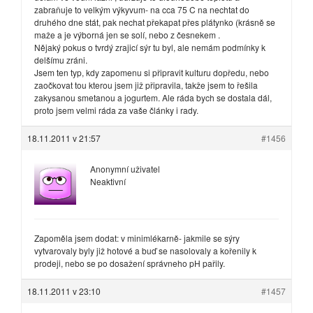
zabraňuje to velkým výkyvum- na cca 75 C na nechtat do
druhého dne stát, pak nechat překapat přes plátynko (krásně se
maže a je výborná jen se solí, nebo z česnekem .
Nějaký pokus o tvrdý zrajicí sýr tu byl, ale nemám podmínky k
delšímu zráni.
Jsem ten typ, kdy zapomenu si připravit kulturu dopředu, nebo
zaočkovat tou kterou jsem již připravila, takže jsem to řešila
zakysanou smetanou a jogurtem. Ale ráda bych se dostala dál,
proto jsem velmi ráda za vaše články i rady.
18.11.2011 v 21:57
#1456
Anonymní uživatel
Neaktivní
Zapoměla jsem dodat: v minimlékarně- jakmile se sýry
vytvarovaly byly již hotové a buď se nasolovaly a kořenily k
prodeji, nebo se po dosažení správneho pH pařily.
18.11.2011 v 23:10
#1457