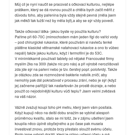
Můj cíl je nyní naučit se pracovat s očkovací kulturou, nejlépe
práškem, který se dá rovnou použit a chtěla bych začít měřit z
důvodu toho, aby pařenina byla vždy stejně pevná (měla jsem
jak měkčí tak tužší než by měla být),a aby se sýr vždy povedl.
Takže očkovací látka- jakou byste vy použila kulturu?
Paříme při 60-70C (mimochodem mám jeden fígl do vaříci vody
– pod chirurgické rukavice, které použivám si navleču tenké
plátěne klasické větnamské natahovací rukavice a ono to vůbec
nepálí) takže jakou kulturu, když i termofilní je do 53C.
V minimlékarně používali tablety od nějaké Francouské firmy
myslím 2ks na 300l (takže nic pro nás) a při výrobě nerozlišovali
zda jde sýr na paření nebo je tzv. čerstvý popř. polotvrdý. Takže
je otázkou zda se rozmnožené bakterie natolik zničí, aby
nemohly pak dál pokračovat v procesu zrání, nebo je sýr (když
jej začneme pařit)již tak nastartován že prostě dozraje, a nebo
použít co nejodolnější kulturu vůči teplu? Jsem velmi zvědavá
na váš názor.
Vážně zvažuji koupi toho pH metru, který jsem vám posílala.
Když kupuji něco na delší dobu snažím se vybírat alespoň
průměrnou kvalitu, stalo se mi totiž, že v zájmu ušetření jsem
koupila něco úplně obyčejného a po čase pak musela
investovat znovu, protože brzy přestalo sloužit svému účelu.
Proto jsme vybrali dražší, který je přímo určený účelu a má