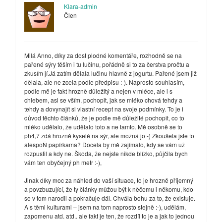
Klara-admin
Člen
Milá Anno, díky za dost plodné komentáře, rozhodně se na
pařené sýry těším i tu lučinu, pořádně si to za čerstva pročtu a
zkusím jí.Já zatím dělala lučinu hlavně z jogurtu. Pařené jsem již
dělala, ale ne zcela podle předpisu :-). Naprosto souhlasím,
podle mě je fakt hrozně důležitý a nejen v mléce, ale i s
chlebem, asi se vším, pochopit, jak se mléko chová tehdy a
tehdy a dovynajít si vlastní recept na svoje podmínky. To je i
důvod těchto článků, že je podle mě důležité pochopit, co to
mléko udělalo, že udělalo toto a ne tamto. Mě osobně se to
ph4,7 zdá hrozně kyselé na sýr, ale možná jo -) Zkoušela jste to
alespoŇ papírkama? Docela by mě zajímalo, kdy se vám už
rozpustil a kdy ne. Škoda, že nejste nikde blízko, půjčila bych
vám ten obyčejný ph metr :-),
Jinak díky moc za náhled do vaší situace, to je hrozně příjemný
a povzbuzující, že ty články můžou být k něčemu i někomu, kdo
se v tom narodil a pokračuje dál. Chvála bohu za to, že existuje.
A s těmi kulturami – jsem na tom naprosto stejně :-), udělám,
zapomenu atd. atd.. ale fakt je ten, že rozdíl to je a jak to jednou