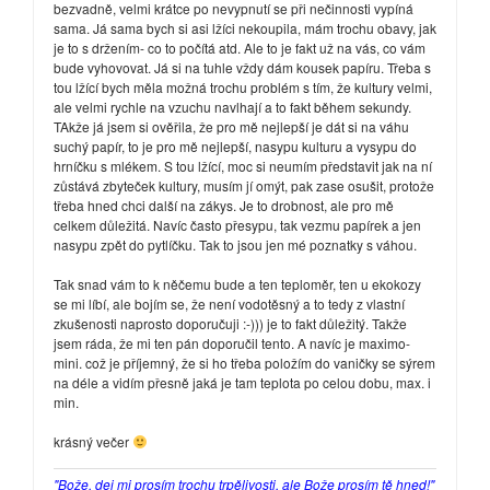
bezvadně, velmi krátce po nevypnutí se při nečinnosti vypíná
sama. Já sama bych si asi lžíci nekoupila, mám trochu obavy, jak
je to s držením- co to počítá atd. Ale to je fakt už na vás, co vám
bude vyhovovat. Já si na tuhle vždy dám kousek papíru. Třeba s
tou lžící bych měla možná trochu problém s tím, že kultury velmi,
ale velmi rychle na vzuchu navlhají a to fakt během sekundy.
TAkže já jsem si ověřila, že pro mě nejlepší je dát si na váhu
suchý papír, to je pro mě nejlepší, nasypu kulturu a vysypu do
hrníčku s mlékem. S tou lžící, moc si neumím představit jak na ní
zůstává zbyteček kultury, musím jí omýt, pak zase osušit, protože
třeba hned chci další na zákys. Je to drobnost, ale pro mě
celkem důležitá. Navíc často přesypu, tak vezmu papírek a jen
nasypu zpět do pytlíčku. Tak to jsou jen mé poznatky s váhou.
Tak snad vám to k něčemu bude a ten teploměr, ten u ekokozy
se mi líbí, ale bojím se, že není vodotěsný a to tedy z vlastní
zkušenosti naprosto doporučuji :-))) je to fakt důležitý. Takže
jsem ráda, že mi ten pán doporučil tento. A navíc je maximo-
mini. což je příjemný, že si ho třeba položím do vaničky se sýrem
na déle a vidím přesně jaká je tam teplota po celou dobu, max. i
min.
krásný večer
"Bože, dej mi prosím trochu trpělivosti, ale Bože prosím tě hned!"