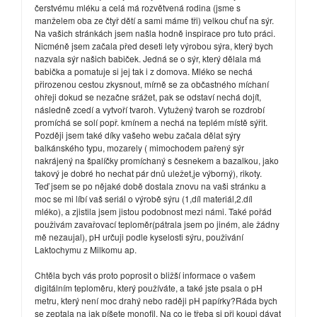
čerstvému mléku a celá má rozvětvená rodina (jsme s
manželem oba ze čtyř dětí a sami máme tři) velkou chuť na sýr.
Na vašich stránkách jsem našla hodně inspirace pro tuto práci.
Nicméně jsem začala před deseti lety výrobou sýra, který bych
nazvala sýr našich babiček. Jedná se o sýr, který dělala má
babička a pomatuje si jej tak i z domova. Mléko se nechá
přirozenou cestou zkysnout, mírně se za občastného míchaní
ohřeji dokud se nezačne srážet, pak se odstaví nechá dojít,
následně zcedí a vytvoří tvaroh. Vytužený tvaroh se rozdrobí
promíchá se solí popř. kmínem a nechá na teplém místě sýřit.
Později jsem také díky vašeho webu začala dělat sýry
balkánského typu, mozarely ( mimochodem pařený sýr
nakrájený na špalíčky promíchaný s česnekem a bazalkou, jako
takový je dobré ho nechat pár dnů uležet,je výborný), rikoty.
Teď jsem se po nějaké době dostala znovu na vaši stránku a
moc se mi líbí vaš seriál o výrobě sýru (1,díl materiál,2.díl
mléko), a zjistila jsem jistou podobnost mezi námi. Také pořád
použivám zavařovací teploměr(pátrala jsem po jiném, ale žádny
mě nezaujal), pH určuji podle kyselosti sýru, použivání
Laktochymu z Milkomu ap.
Chtěla bych vás proto poprosit o bližší informace o vašem
digitálním teploměru, který používáte, a také jste psala o pH
metru, který není moc drahý nebo raději pH papírky?Ráda bych
se zeptala na jak píšete monofil. Na co je třeba si při koupi dávat