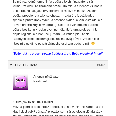
Za mě rozhodně termofilní a udělala bych jí na pařený sýr
formou zákysu. To znamená prášek do mléka a nechat 24 hodin
a toto použít pak jako 5% celkového množství mléka. Zkusím
udělat provolone a taky se chystám na další díl, což budou
syřidla a právě doby sýření a potence syřidel a lom těsta atd. ale
nevím přesně kdy to zvládnu :-). Osobně bych možná pařené
dělala bez kultury, poku bych neměla literaturu, protože mi to
přijde logické, ale bohužel jí mám.-) a všude píší, že do
pařených termofilní dávají, což asi má svůj důvod. Zkusím to s ní
i bez ní a uvidíme po pár týdnech, jestli tam bude rozdíl.
"Bože, dej mi prosím trochu trpělivosti, ale Bože prosím tě hned!"
20.11.2011 v 16:14
#1461
Anonymní uživatel
Neaktivní
Klárko, tak to zkuste a uvidíte.
Možna jsem to celé moc zjednodušila, ale v minimlékarně na pH
kladli dost velký důraz. A protože jsem sýr polotovar dělala vždy
stejný, vycházela jsem z toho, že problém musí být později až po