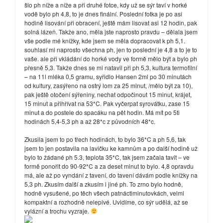
šlo ph níže a níže a při druhé fotce, kdy už se sýr taví v horké
vodě bylo ph 4,8, to je dnes finální. Poslední fotka je po asi
hodině lisování při obracení, ještě mám lisovat asi 12 hodin, pak
solná lázeň. Takže ano, měla jste naprosto pravdu – dělala jsem
vše podle mé knížky, kde jsem se měla dopracovat k ph 5,1.
souhlasí mi naprosto všechna ph, jen to poslední je 4,8 a to je to
vaše. ale při vkládání do horké vody ve formě mělo být a bylo ph
přesně 5,3. Takže dnes se mi natavil při ph 5,3, kultura termofilní
– na 11l mléka 0,5 gramu, syřidlo Hansen 2ml po 30 minutách
od kultury, zasýřeno na ostrý lom za 25 minut, /mělo být za 10),
pak ještě otočení sýřeniny, nechat odpočinout 15 minut, krájet,
15 minut a přihřívat na 53*C. Pak vyčerpat syrovátku, zase 15
minut a do postele do spacáku na pět hodin. Má mít po 5ti
hodinách 5,4-5,3 ph a až 28*c z původních 48*c.
Zkusila jsem to po třech hodinách, to bylo 36*C a ph 5,6, tak
jsem to jen postavila na lavičku ke kamnům a po další hodině už
bylo to žádané ph 5.3, teplota 35*C, tak jsem začala tavit – ve
formě ponořit do 90-92*C a za deset minut to bylo. 4,8 opravdu
má, ale až po vyndání z tavení, do tavení dávám podle knížky na
5,3 ph. Zkusím další a zkusím i jiné ph. To zrno bylo hodně,
hodně vysušené, po těch všech patnáctiminutovkách, velmi
kompaktní a rozhodně nelepivé. Uvidíme, co sýr udělá, až se
vylázní a trochu vyzraje.