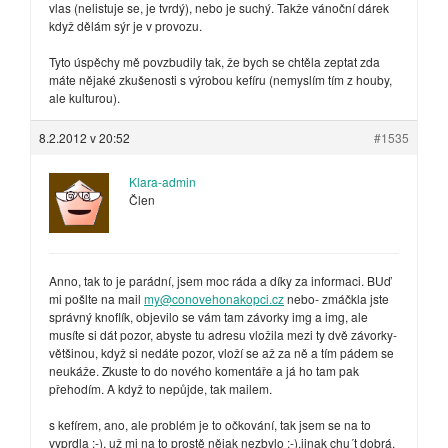
vlas (nelistuje se, je tvrdý), nebo je suchý. Takže vánoční dárek
když dělám sýr je v provozu.
Tyto úspěchy mě povzbudily tak, že bych se chtěla zeptat zda
máte nějaké zkušenosti s výrobou kefíru (nemyslím tím z houby,
ale kulturou).
8.2.2012 v 20:52
#1535
Klara-admin
Člen
Anno, tak to je parádní, jsem moc ráda a díky za informaci. BUď
mi pošlte na mail
my@conovehonakopci.cz
nebo- zmáčkla jste
správný knoflík, objevilo se vám tam závorky img a img, ale
musíte si dát pozor, abyste tu adresu vložila mezi ty dvě závorky-
většinou, když si nedáte pozor, vloží se až za ně a tím pádem se
neukáže. Zkuste to do nového komentáře a já ho tam pak
přehodím. A když to nepůjde, tak mailem.
s kefírem, ano, ale problém je to očkování, tak jsem se na to
vyprdla :-), už mi na to prostě nějak nezbylo :-),jinak chu´t dobrá,