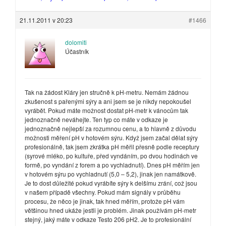
21.11.2011 v 20:23
#1466
dolomiti
Účastník
Tak na žádost Kláry jen stručně k pH-metru. Nemám žádnou
zkušenost s pařenými sýry a ani jsem se je nikdy nepokoušel
vyrábět. Pokud máte možnost dostat pH-metr k vánocům tak
jednoznačně neváhejte. Ten typ co máte v odkaze je
jednoznačně nejlepší za rozumnou cenu, a to hlavně z důvodu
možnosti měření pH v hotovém sýru. Když jsem začal dělat sýry
profesionálně, tak jsem zkrátka pH měřil přesně podle receptury
(syrové mléko, po kultuře, před vyndáním, po dvou hodinách ve
formě, po vyndání z forem a po vychladnutí). Dnes pH měřím jen
v hotovém sýru po vychladnutí (5,0 – 5,2), jinak jen namátkově.
Je to dost důležité pokud vyrábíte sýry k delšímu zrání, což jsou
v našem případě všechny. Pokud mám signály v průběhu
procesu, že něco je jinak, tak hned měřím, protože pH vám
většinou hned ukáže jestli je problém. Jinak používám pH-metr
stejný, jaký máte v odkaze Testo 206 pH2. Je to profesionální