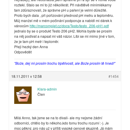
roztekl. Stalo se mi to již několikrát. Při návštěvě minimlékarny
tam zdůraznovali, že správne pH u paření je velmi důležité.
Proto bych dala , při pořizování přednost pH metru a teploměru.
Můj manžel mě v mém počinání podporuje a nabídl mi dárek k
vánocům
http://marcomplet.cz/docs/Testo/testo_206-pH1.pdf
jednalo by se o produkt Testo 206 pH2. Mohla byste se prosím
na něj podívat a napsat mi váš názor. Líbi se mi mimo jiné v tom,
že je tam pH metr i teploměr.
Přeji hezký den Anna
Odpovědět
"Bože, dej mi prosím trochu trpělivosti, ale Bože prosím tě hned!"
18.11.2011 v 12:58
#1454
Klara-admin
Člen
Milá Anno, tak jsme se na to dívali- ale my nejsme žádní
odborníci, chtělo by to někoho,kdo tomu trochu rozumí :-). Je
moc pěkný, pro nás už v příliš vysoké cenové skupině. Já mám