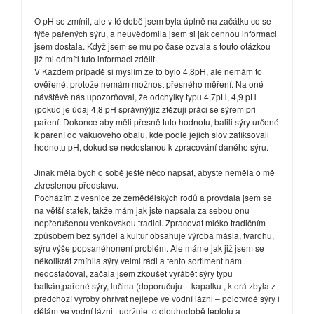
O pH se zmínil, ale v té době jsem byla úplně na začátku co se
týče pařených sýru, a neuvědomila jsem si jak cennou informaci
jsem dostala. Když jsem se mu po čase ozvala s touto otázkou
již mi odmítl tuto informaci zdělit.
V Každém případě si myslím že to bylo 4,8pH, ale nemám to
ověřené, protože nemám možnost přesného měření. Na oné
návštěvě nás upozorňoval, že odchylky typu 4,7pH, 4,9 pH
(pokud je údaj 4,8 pH správný)již ztěžuji práci se sýrem při
paření. Dokonce aby měli přesně tuto hodnotu, balili sýry určené
k paření do vakuového obalu, kde podle jejich slov zafiksovali
hodnotu pH, dokud se nedostanou k zpracování daného sýru.
Jinak měla bych o sobě ještě něco napsat, abyste neměla o mě
zkreslenou představu.
Pocházím z vesnice ze zemědělských rodů a provdala jsem se
na větší statek, takže mám jak jste napsala za sebou onu
nepřerušenou venkovskou tradici. Zpracovat mléko tradičním
způsobem bez syřidel a kultur obsahuje výroba másla, tvarohu,
sýru výše popsanéhonení problém. Ale máme jak již jsem se
několikrát zmínila sýry velmi rádi a tento sortiment nám
nedostačoval, začala jsem zkoušet vyrábět sýry typu
balkán,pařené sýry, lučina (doporučuju – kapalku , která zbyla z
předchozí výroby ohřívat nejlépe ve vodní lázni – polotvrdé sýry i
dělám ve vodní lázni , udržuje to dlouhodobě teplotu a