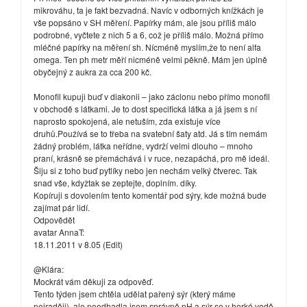
mikrováhu, ta je fakt bezvadná. Navíc v odborných knížkách je
vše popsáno v SH měření. Papírky mám, ale jsou příliš málo
podrobné, vyčtete z nich 5 a 6, což je příliš málo. Možná přímo
mléčné papírky na měření sh. Nícméně myslím,že to není alfa
omega. Ten ph metr měří nicméně velmi pěkně. Mám jen úplně
obyčejný z aukra za cca 200 kč.
Monofil kupuji buď v diakonii – jako záclonu nebo přímo monofil
v obchodě s látkami. Je to dost specifická látka a já jsem s ní
naprosto spokojená, ale netuším, zda existuje více
druhů.Používá se to třeba na svatební šaty atd. Já s tím nemám
žádný problém, látka neřídne, vydrží velmi dlouho – mnoho
praní, krásně se přemáchává i v ruce, nezapáchá, pro mě ideál.
Šiju si z toho buď pytlíky nebo jen nechám velký čtverec. Tak
snad vše, kdyžtak se zeptejte, doplním. díky.
Kopíruji s dovolením tento komentář pod sýry, kde možná bude
zajímat pár lidí.
Odpovědět
avatar AnnaT:
18.11.2011 v 8.05 (Edit)
@Klára:
Mockrát vám děkuji za odpověď.
Tento týden jsem chtěla udělat pařený sýr (který máme
nejraději), ale neodhadla jsem správně pH a sýr se v horké vodě