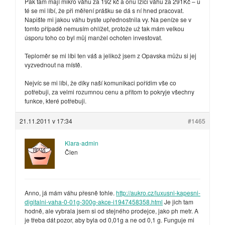
Pak tam mají mikro váhu za 192 kč a onu lžíci váhu za 291Kč – u
té se mi líbí, že při měření prášku se dá s ní hned pracovat.
Napište mi jakou váhu byste upřednostnila vy. Na peníze se v
tomto případě nemusím ohlížet, protože už tak mám velkou
úsporu toho co byl můj manžel ochoten investovat.
Teploměr se mi líbi ten váš a jelikož jsem z Opavska můžu si jej
vyzvednout na místě.
Nejvíc se mi líbi, že díky naší komunikaci pořídim vše co
potřebuji, za velmi rozumnou cenu a přitom to pokryje všechny
funkce, které potřebuji.
21.11.2011 v 17:34
#1465
Klara-admin
Člen
Anno, já mám váhu přesně tohle.
http://aukro.cz/luxusni-kapesni-
digitalni-vaha-0-01g-300g-akce-i1947458358.html
Je jich tam
hodně, ale vybrala jsem si od stejného prodejce, jako ph metr. A
je třeba dát pozor, aby byla od 0,01g a ne od 0,1 g. Funguje mi