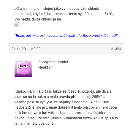
JO a jsem na tom stejně jako vy- nepoužívám chlorid –
pasterizuji, když už, tak jako dnes tento sýr- 30 minut na 51*C,
výš nejdu, takže chlorid já ne.
"Bože, dej mi prosím trochu trpělivosti, ale Bože prosím tě hned!"
21.11.2011 v 9:03
#1464
Anonymní uživatel
Neaktivní
Klárko, mám málo času takže se rozepíšu později, ale dívala
jsem se na to aukro a máte pravdu pH metr stojí 285Kč (s
vašeho pokusu vyplývá, že papírky s hodnotou 4,5a 6, jseu
nedostatčné, ale je zřejmě dobré mít tento přístroj jen není třeba
tolik investovat a ten váš asi bude naprosto dostačujíci) v
návodu píšou, že stačí jakýkoliv kalibrační roztok 4pH a 7pH a to
je na internetu dostupné.