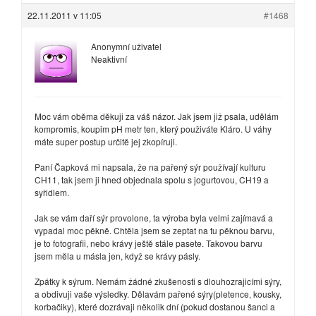
22.11.2011 v 11:05
#1468
Anonymní uživatel
Neaktivní
Moc vám oběma děkuji za váš názor. Jak jsem již psala, udělám
kompromis, koupim pH metr ten, který použiváte Kláro. U váhy
máte super postup určitě jej zkopíruji.
Paní Čapková mi napsala, že na pařený sýr používají kulturu
CH11, tak jsem ji hned objednala spolu s jogurtovou, CH19 a
syřidlem.
Jak se vám daří sýr provolone, ta výroba byla velmi zajímavá a
vypadal moc pěkně. Chtěla jsem se zeptat na tu pěknou barvu,
je to fotografii, nebo krávy ještě stále pasete. Takovou barvu
jsem měla u másla jen, když se krávy pásly.
Zpátky k sýrum. Nemám žádné zkušenosti s dlouhozrajicími sýry,
a obdivuji vaše výsledky. Dělavám pařené sýry(pletence, kousky,
korbačiky), které dozrávaji několik dní (pokud dostanou šanci a