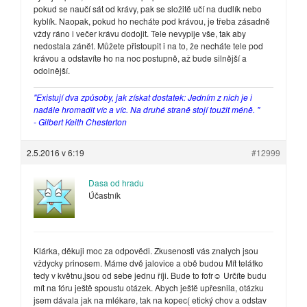
pokud se naučí sát od krávy, pak se složitě učí na dudlík nebo
kyblík. Naopak, pokud ho necháte pod krávou, je třeba zásadně
vždy ráno i večer krávu dodojit. Tele nevypije vše, tak aby
nedostala zánět. Můžete přistoupit i na to, že necháte tele pod
krávou a odstavíte ho na noc postupně, až bude silnější a
odolnější.
"Existují dva způsoby, jak získat dostatek: Jedním z nich je i
nadále hromadit víc a víc. Na druhé straně stojí toužit méně. "
- Gilbert Keith Chesterton
2.5.2016 v 6:19
#12999
Dasa od hradu
Účastník
Klárka, děkuji moc za odpovědi. Zkusenosti vás znalych jsou
vždycky prinosem. Máme dvě jalovice a obě budou Mít telátko
tedy v květnu,jsou od sebe jednu říji. Bude to fofr☺ Určíte budu
mít na fóru ještě spoustu otázek. Abych ještě upřesnila, otázku
jsem dávala jak na mlékare, tak na kopec( etický chov a odstav