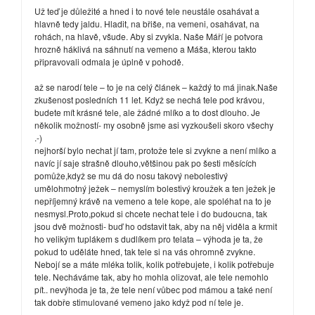
Už teď je důležité a hned i to nové tele neustále osahávat a
hlavně tedy jaldu. Hladit, na břiše, na vemeni, osahávat, na
rohách, na hlavě, všude. Aby si zvykla. Naše Máří je potvora
hrozně háklivá na sáhnutí na vemeno a Máša, kterou takto
připravovali odmala je úplně v pohodě.
až se narodí tele – to je na celý článek – každý to má jinak.Naše
zkušenost posledních 11 let. Když se nechá tele pod krávou,
budete mít krásné tele, ale žádné mlíko a to dost dlouho. Je
několik možností- my osobně jsme asi vyzkoušeli skoro všechy
.-)
nejhorší bylo nechat jí tam, protože tele si zvykne a není mlíko a
navíc jí saje strašně dlouho,většinou pak po šesti měsících
pomůže,když se mu dá do nosu takový nebolestivý
umělohmotný ježek – nemyslím bolestivý kroužek a ten ježek je
nepříjemný krávě na vemeno a tele kope, ale spoléhat na to je
nesmysl.Proto,pokud si chcete nechat tele i do budoucna, tak
jsou dvě možnosti- buď ho odstavit tak, aby na něj viděla a krmit
ho velikým tuplákem s dudlíkem pro telata – výhoda je ta, že
pokud to uděláte hned, tak tele si na vás ohromně zvykne.
Nebojí se a máte mléka tolik, kolik potřebujete, i kolik potřebuje
tele. Necháváme tak, aby ho mohla olizovat, ale tele nemohlo
pít.. nevýhoda je ta, že tele není vůbec pod mámou a také není
tak dobře stimulované vemeno jako když pod ní tele je.