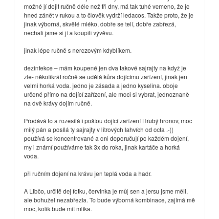
možné jí dojit ručně déle než tři dny, má tak tuhé vemeno, že je
hned zánět v rukou a to člověk vydrží ledacos. Takže proto, že je
jinak výborná, skvělé mléko, dobře se telí, dobře zabřezá,
nechali jsme si jí a koupili vývěvu.
jinak lépe ručně s nerezovým kdyblíkem.
dezinfekce – mám koupené jen dva takové sajrajty na když je
zle- několikrát ročně se udělá kůra dojícímu zařízení, jinak jen
velmi horká voda. jedno je zásada a jedno kyselina. oboje
určené přímo na dojící zařízení, ale moci si vybrat, jednoznaně
na dvě krávy dojím ručně.
Prodává to a rozesílá i poštou dojící zařízení Hrubý hronov, moc
milý pán a posílá ty sajrajty v litrových lahvích od octa .-))
používá se koncentrované a oni doporučují po každém dojení,
my i známí používáme tak 3x do roka, jinak kartáče a horká
voda.
při ručním dojení na krávu jen teplá voda a hadr.
A Libčo, určitě dej fotku, červinka je můj sen a jersu jsme měli,
ale bohužel nezabřezla. To bude výborná kombinace, zajímá mě
moc, kolik bude mít mlíka.