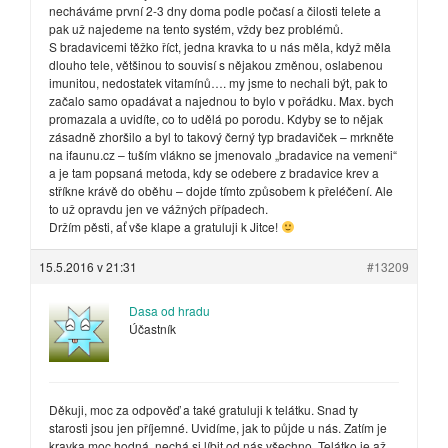
necháváme první 2-3 dny doma podle počasí a čilosti telete a
pak už najedeme na tento systém, vždy bez problémů.
S bradavicemi těžko říct, jedna kravka to u nás měla, když měla
dlouho tele, většinou to souvisí s nějakou změnou, oslabenou
imunitou, nedostatek vitamínů…. my jsme to nechali být, pak to
začalo samo opadávat a najednou to bylo v pořádku. Max. bych
promazala a uvidíte, co to udělá po porodu. Kdyby se to nějak
zásadně zhoršilo a byl to takový černý typ bradaviček – mrkněte
na ifaunu.cz – tuším vlákno se jmenovalo „bradavice na vemeni“
a je tam popsaná metoda, kdy se odebere z bradavice krev a
stříkne krávě do oběhu – dojde tímto způsobem k přeléčení. Ale
to už opravdu jen ve vážných případech.
Držím pěsti, ať vše klape a gratuluji k Jitce!
15.5.2016 v 21:31
#13209
Dasa od hradu
Účastník
Děkuji, moc za odpověď a také gratuluji k telátku. Snad ty
starosti jsou jen příjemné. Uvidíme, jak to půjde u nás. Zatím je
kravka moc hodná, nechá si líbit od nás všechno. Telátko je až