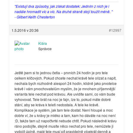
"Existují dva způsoby, jak získat dostatek: Jedním z nich je i
nadále hromadit víc a víc. Na druhé straně stojí toužit méně. "
- Gilbert Keith Chesterton
1.5.2016 v 20:36
#12997
Klára
Správce
Ještě jsem si to jednou četla – prvních 24 hodin je pro tele
celkem klíčových. Pokud chcete nechat krávě tele olízat a napít,
nechala bych rozhodně alespoň 24 hodin, klidně jako prvotelce
krávě i vám prvochovatelům myslím, že je mnohem příjemnější
varianta tele nechat pod krávou. Ale uvidíte sami, co vám bude
vyhovovat. Tele brát na noc je fajn, lze to, pokud máte dobré
stání, aby se kráva k teleti nedostala. A tele ke krávě.
Komplikace je systém, jak tam tele dostat. Není hloupé a moc
dobře ví, že u krávy je mléko a tam, kam ho dáváte na noc není
:D, takže tam už napočtvrté nebude chtít. Pokud následně krávu
ráno podojíte, stejně musíte něco nechat pro tele, nemůžete ji
vydojit úplně, malé tele musí pít pravidelně vícekrát denně a