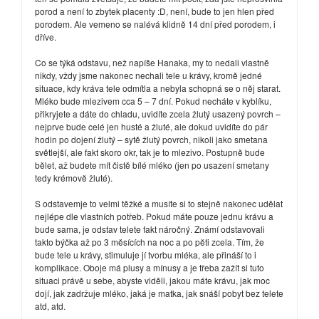
porod a není to zbytek placenty :D, není, bude to jen hlen před
porodem. Ale vemeno se nalévá klidně 14 dní před porodem, i
dříve.
Co se týká odstavu, než napíše Hanaka, my to nedali vlastně
nikdy, vždy jsme nakonec nechali tele u krávy, kromě jedné
situace, kdy kráva tele odmítla a nebyla schopná se o něj starat.
Mléko bude mlezivem cca 5 – 7 dní. Pokud necháte v kyblíku,
přikryjete a dáte do chladu, uvidíte zcela žlutý usazený povrch –
nejprve bude celé jen husté a žluté, ale dokud uvidíte do pár
hodin po dojení žlutý – sytě žlutý povrch, nikoli jako smetana
světlejší, ale fakt skoro okr, tak je to mlezivo. Postupně bude
bělet, až budete mít čistě bílé mléko (jen po usazení smetany
tedy krémově žluté).
S odstavemje to velmi těžké a musíte si to stejně nakonec udělat
nejlépe dle vlastních potřeb. Pokud máte pouze jednu krávu a
bude sama, je odstav telete fakt náročný. Známí odstavovali
takto býčka až po 3 měsících na noc a po pěti zcela. Tím, že
bude tele u krávy, stimuluje jí tvorbu mléka, ale přináší to i
komplikace. Oboje má plusy a mínusy a je třeba zažít si tuto
situaci právě u sebe, abyste viděli, jakou máte krávu, jak moc
dojí, jak zadržuje mléko, jaká je matka, jak snáší pobyt bez telete
atd, atd.