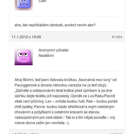
Člen
aha, tak nepřikládám obrázek, anobrž nevím ako?
11.1.2012 v 19:09
#1494
Anonymní uživatel
Neaktivní
Ahoj fšichni, teď jsem listovala knížkou „Neznámá moc luny“ od
Paunggerové a docela náhodou narazila na (a teď cituji):
„Začněte s odstavováním telat krátce před úplňkem a za dne
úplňku dejte telátku pít naposledy. Úplněk ve Lvu/Raku/Panně
však není příznivý. Lev – zvířata budou řvát, Rak – budou pořád
chtít zpátky, Panna- budou často střečkovat a svým neklidným
chováním a potyčkami s ostatními kravami se stanou
nebezpečnými pro celé stádo.“ Tak si s tím nějak poraďte – my
máme doma zatím jen morčata :-).