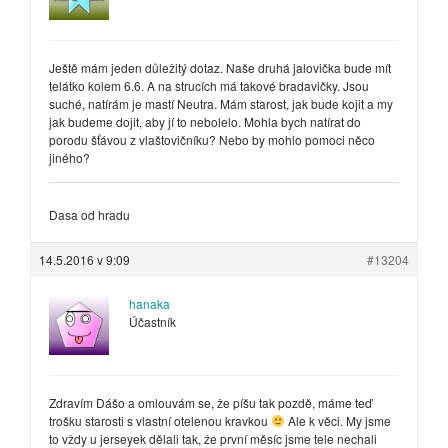
Ještě mám jeden důležitý dotaz. Naše druhá jalovička bude mít
telátko kolem 6.6. A na strucích má takové bradavičky. Jsou
suché, natírám je mastí Neutra. Mám starost, jak bude kojit a my
jak budeme dojit, aby jí to nebolelo. Mohla bych natírat do
porodu šťávou z vlaštovičníku? Nebo by mohlo pomoci něco
jiného?
Dasa od hradu
14.5.2016 v 9:09
#13204
hanaka
Účastník
Zdravím Dášo a omlouvám se, že píšu tak pozdě, máme teď
trošku starosti s vlastní otelenou kravkou
Ale k věci. My jsme
to vždy u jerseyek dělali tak, že první měsíc jsme tele nechali