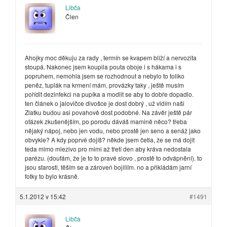
Libča
Člen
Ahojky moc děkuju za rady , termín se kvapem blíží a nervozita
stoupá. Nakonec jsem koupila pouta oboje i s hákama i s
popruhem, nemohla jsem se rozhodnout a nebylo to toliko
peněz, tuplák na krmení mám, provázky taky , ještě musím
pořídit dezinfekci na pupíka a modlit se aby to dobře dopadlo.
ten článek o jalovičce divošce je dost dobrý , už vidím naši
Zlatku budou asi povahově dost podobné. Na závěr ještě pár
otázek zkušenějším, po porodu dáváš mamině něco? třeba
nějaký nápoj, nebo jen vodu, nebo prostě jen seno a senáž jako
obvykle? A kdy poprvé dojíš? někde jsem četla, že se má dojit
teda mimo mlezivo pro mimi až třetí den aby kráva nedostala
parézu. (doufám, že je to to pravé slovo , prostě to odvápnění). to
jsou starosti, těším se a zároveň bojíííím. no a přikládám jarní
fotky to bylo krásně.
5.1.2012 v 15:42
#1491
Libča