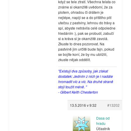
když se tele ztratí. Všechna telata co
známe si okamžitě uvědomí, že za
plotem, ohradou či drátem je
nejlépe, napijí se a do příštího pití
utečou z pastviny, lehnou do trávy a
spí, abyste netrávila celé odpoledne
hledáním :), pak se probudí, zabučí
si a kráva si je okamžitě zavolá.
Zkuste to dnes pozorovat. Na
pastvině jim určitě bude fajn, pokud
se bojíte koní, že by mu ublížili,
zkuste nějak oddělit.
"Existují dva způsoby, jak získat
dostatek: Jedním z nich je i nadále
hromadit víc a víc. Na druhé straně
stojí toužit méně. "
- Gilbert Keith Chesterton
13.5.2016 v 9:32
#13202
Dasa od
hradu
Účastník