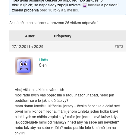
diskutujících) se naposledy zapojil uživatel
hanaka
a poslední
změna proběhla
před 10 roky a 2 měsíci
.
Aktuálně je na stránce zobrazeno 26 vláken odpovědí
Autor
Příspěvky
27.12.2011 v 20:29
#573
Libča
Člen
Ahoj všichni takhle o vánocích
moc ráda bych Vás poprosila o radu, názor , nápad, nebo jen
podělení se o to jak to děláte vy?
mám doma kravičku kříženku jersey – česká červinka a čeká své
první mimi koncem ledna. mám jenom tuhletu jednu holku kraví
a tak bych se chtěla zeptat když máte jen jednu , dvě krávy kdy a
jak oddělujete mimi od mamky? hned aby na sebe ani neviděli?
nebo tak aby na sebe viděla? nebo pustíte tele k mámě jen na
chvíli?