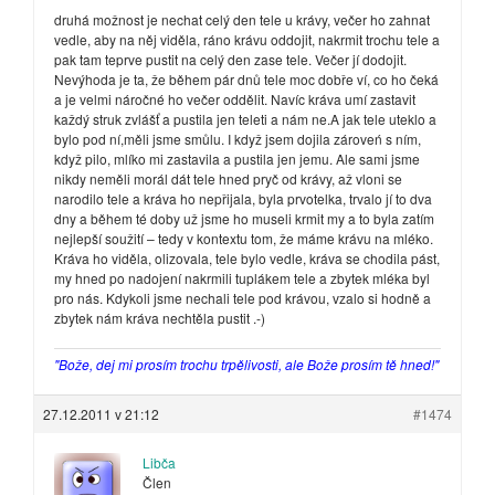
druhá možnost je nechat celý den tele u krávy, večer ho zahnat
vedle, aby na něj viděla, ráno krávu oddojit, nakrmit trochu tele a
pak tam teprve pustit na celý den zase tele. Večer jí dodojit.
Nevýhoda je ta, že během pár dnů tele moc dobře ví, co ho čeká
a je velmi náročné ho večer oddělit. Navíc kráva umí zastavit
každý struk zvlášť a pustila jen teleti a nám ne.A jak tele uteklo a
bylo pod ní,měli jsme smůlu. I když jsem dojila zároveń s ním,
když pilo, mlíko mi zastavila a pustila jen jemu. Ale sami jsme
nikdy neměli morál dát tele hned pryč od krávy, až vloni se
narodilo tele a kráva ho nepřijala, byla prvotelka, trvalo jí to dva
dny a během té doby už jsme ho museli krmit my a to byla zatím
nejlepší soužití – tedy v kontextu tom, že máme krávu na mléko.
Kráva ho viděla, olizovala, tele bylo vedle, kráva se chodila pást,
my hned po nadojení nakrmili tuplákem tele a zbytek mléka byl
pro nás. Kdykoli jsme nechali tele pod krávou, vzalo si hodně a
zbytek nám kráva nechtěla pustit .-)
"Bože, dej mi prosím trochu trpělivosti, ale Bože prosím tě hned!"
27.12.2011 v 21:12
#1474
Libča
Člen