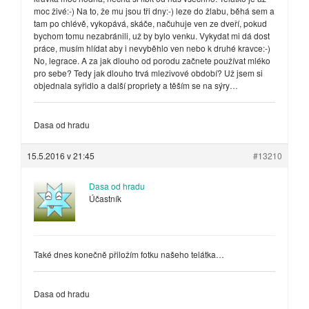
moc živé:-) Na to, že mu jsou tři dny:-) leze do žlabu, běhá sem a
tam po chlévě, vykopává, skáče, načuhuje ven ze dveří, pokud
bychom tomu nezabránili, už by bylo venku. Vykydat mi dá dost
práce, musím hlídat aby i nevyběhlo ven nebo k druhé kravce:-)
No, legrace. A za jak dlouho od porodu začnete používat mléko
pro sebe? Tedy jak dlouho trvá mlezivové období? Už jsem si
objednala syřidlo a další propriety a těším se na sýry…
Dasa od hradu
15.5.2016 v 21:45
#13210
Dasa od hradu
Účastník
Také dnes konečně přiložím fotku našeho telátka…
Dasa od hradu