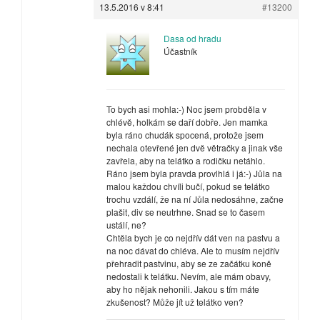
13.5.2016 v 8:41
#13200
Dasa od hradu
Účastník
To bych asi mohla:-) Noc jsem probděla v
chlévě, holkám se daří dobře. Jen mamka
byla ráno chudák spocená, protože jsem
nechala otevřené jen dvě větračky a jinak vše
zavřela, aby na telátko a rodičku netáhlo.
Ráno jsem byla pravda provlhlá i já:-) Jůla na
malou každou chvíli bučí, pokud se telátko
trochu vzdálí, že na ní Jůla nedosáhne, začne
plašit, div se neutrhne. Snad se to časem
ustálí, ne?
Chtěla bych je co nejdřív dát ven na pastvu a
na noc dávat do chléva. Ale to musím nejdřív
přehradit pastvinu, aby se ze začátku koně
nedostali k telátku. Nevím, ale mám obavy,
aby ho nějak nehonili. Jakou s tím máte
zkušenost? Může jít už telátko ven?