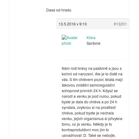
Dasa od hradu
13.5.2016 v 9:10
#13201
Klára
Správce
Nám rodí krávy na pastvině a jsou s
koňmi od narození. Ale je to čistě na
vás. S tím chlévem pozor, telata mají
takovou zvláštní samoregulační
schopnost prvních 24 h. Kdysž se
narodí a venku je pod nulou, pokud
byste je dala do chléva a po 24 h
vyndala, zvyknou si na prostředí
chléva, pokud byste je nechala
venku, jejich organismus si přivykne
tomu, co je venku. Někdy je to
kontraproduktivní moc jim to
usnadňovat :D. Také se nebojte,