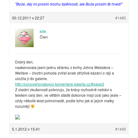
"Bože, dej mi prosím trochu trpělivosti, ale Bože prosím tě hned!"
30.12.2011 v 22:27
#1485
kitik
Člen
Dobrý den,
naskenovala jsem jednu stránku z knihy Johna Webstera –
Welfare – životní pohoda zvířat aneb střízlivé kázání o ráji a
uložila ji do galerie.
http://conovehonakopci-komentare.galerie.cz/#page3
Z vlastní zkušenosti potvrzuju, že krávy rozhodně netráví s
teletem celý den, ve větším stádě dokonce mají cosi jako jesle –
vždy několik telat pohromadě, podle toho jak si jejich matky
rozumějí
5.1.2012 v 15:41
#1490