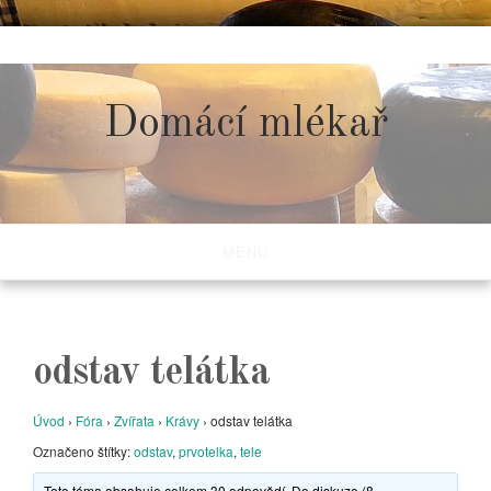
Skip
to
content
Domácí mlékař
MENU
odstav telátka
Úvod
›
Fóra
›
Zvířata
›
Krávy
›
odstav telátka
Označeno štítky:
odstav
,
prvotelka
,
tele
Toto téma obsahuje celkem 30 odpovědí. Do diskuze (8