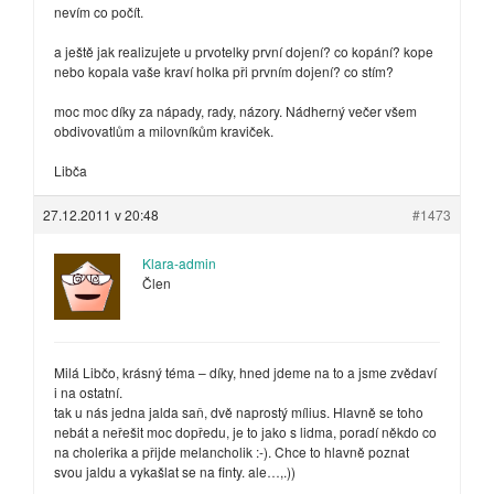
nevím co počít.
a ještě jak realizujete u prvotelky první dojení? co kopání? kope
nebo kopala vaše kraví holka při prvním dojení? co stím?
moc moc díky za nápady, rady, názory. Nádherný večer všem
obdivovatlům a milovníkům kraviček.
Libča
27.12.2011 v 20:48
#1473
Klara-admin
Člen
Milá Libčo, krásný téma – díky, hned jdeme na to a jsme zvědaví
i na ostatní.
tak u nás jedna jalda saň, dvě naprostý mílius. Hlavně se toho
nebát a neřešit moc dopředu, je to jako s lidma, poradí někdo co
na cholerika a přijde melancholik :-). Chce to hlavně poznat
svou jaldu a vykašlat se na finty. ale…,.))