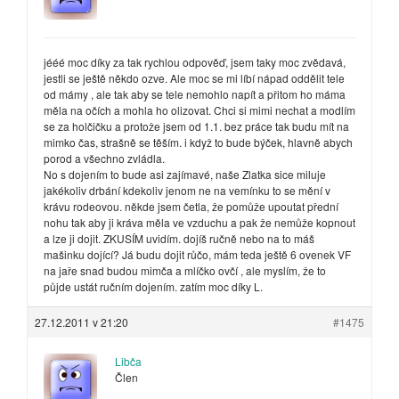
jééé moc díky za tak rychlou odpověď, jsem taky moc zvědavá,
jestli se ještě někdo ozve. Ale moc se mi líbí nápad oddělit tele
od mámy , ale tak aby se tele nemohlo napít a přitom ho máma
měla na očích a mohla ho olizovat. Chci si mimi nechat a modlím
se za holčičku a protože jsem od 1.1. bez práce tak budu mít na
mimko čas, strašně se těším. i když to bude býček, hlavně abych
porod a všechno zvládla.
No s dojením to bude asi zajímavé, naše Zlatka sice miluje
jakékoliv drbání kdekoliv jenom ne na vemínku to se mění v
krávu rodeovou. někde jsem četla, že pomůže upoutat přední
nohu tak aby ji kráva měla ve vzduchu a pak že nemůže kopnout
a lze ji dojit. ZKUSÍM uvidím. dojíš ručně nebo na to máš
mašinku dojící? Já budu dojit růčo, mám teda ještě 6 ovenek VF
na jaře snad budou mimča a mlíčko ovčí , ale myslím, že to
půjde ustát ručním dojením. zatím moc díky L.
27.12.2011 v 21:20
#1475
Libča
Člen