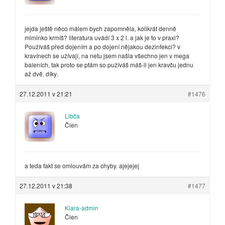
jejda ještě něco málem bych zapomněla, kolikrát denně
miminko krmíš? literatura uvádí 3 x 2 l. a jak je to v praxi?
Používáš před dojením a po dojení nějakou dezinfekci? v
kravínech se užívají, na netu jsem našla všechno jen v mega
baleních, tak proto se ptám so pužíváš máš-li jen kravču jednu
až dvě. díky.
27.12.2011 v 21:21
#1476
Libča
Člen
a teda fakt se omlouvám za chyby. ajejejej
27.12.2011 v 21:38
#1477
Klara-admin
Člen