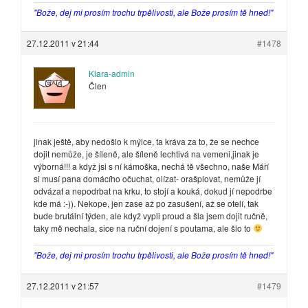
"Bože, dej mi prosím trochu trpělivosti, ale Bože prosím tě hned!"
27.12.2011 v 21:44
#1478
Klara-admin
Člen
jinak ještě, aby nedošlo k mýlce, ta kráva za to, že se nechce
dojit nemůže, je šíleně, ale šíleně lechtivá na vemeni,jinak je
výborná!!! a když jsi s ní kámoška, nechá tě všechno, naše Máří
si musí pana domácího očuchat, olízat- orašplovat, nemůže jí
odvázat a nepodrbat na krku, to stojí a kouká, dokud jí nepodrbe
kde má :-)). Nekope, jen zase až po zasušení, až se otelí, tak
bude brutální týden, ale když vypli proud a šla jsem dojit ručně,
taky mě nechala, sice na ruční dojení s poutama, ale šlo to
"Bože, dej mi prosím trochu trpělivosti, ale Bože prosím tě hned!"
27.12.2011 v 21:57
#1479