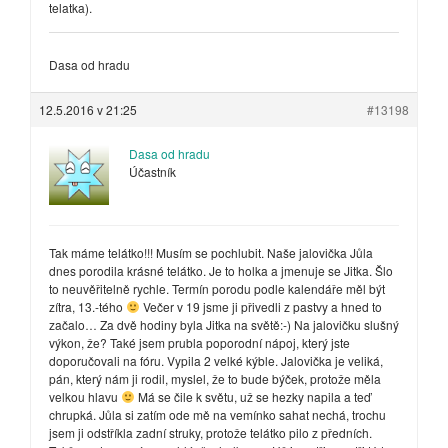
telatka).
Dasa od hradu
12.5.2016 v 21:25
#13198
Dasa od hradu
Účastník
Tak máme telátko!!! Musím se pochlubit. Naše jalovička Jůla
dnes porodila krásné telátko. Je to holka a jmenuje se Jitka. Šlo
to neuvěřitelně rychle. Termín porodu podle kalendáře měl být
zítra, 13.-tého
Večer v 19 jsme ji přivedli z pastvy a hned to
začalo… Za dvě hodiny byla Jitka na světě:-) Na jalovičku slušný
výkon, že? Také jsem prubla poporodní nápoj, který jste
doporučovali na fóru. Vypila 2 velké kýble. Jalovička je veliká,
pán, který nám ji rodil, myslel, že to bude býček, protože měla
velkou hlavu
Má se čile k světu, už se hezky napila a teď
chrupká. Jůla si zatím ode mě na vemínko sahat nechá, trochu
jsem ji odstříkla zadní struky, protože telátko pilo z předních.