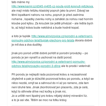
tato máme my
http://www.kamir.cz/d345-m405-cz-pouta-proti-kopnuti-retizkova
,
ale mají místo řetízku klasický popruh jako ta první. Dávají se
těmi lopatkami nahoru na nohu, popruh je před zadníma
nohama , lopadky zvenku nohy a zaháklé za nohou nad horním
kloube pod kýtou. Za kroužek lze ještě přivázat – ale řešila bych
to, až když kráva bude neklidná a bude hodně kopat.
a toto je tuplák :
http://www.almvizovice.cz/porodni-a-veterinarni-
pomucky-odchov-telat/tuplak-plechovy-pro-telata
docela dobré
je mít dva a dva dudlíky.
jinak pro porod určitě dobré pořídit si porodní provázky – po
porodu je jen vyvařit a uschovat na další porod.
http://www.almvizovice.cz/porodni-a-veterinarni-pomucky-
odchov-telat/provazky-porodni-3-dilne
ale to prodá i veterinář.
Při porodu je nejlepší rada pozorovat krávu a nezasahovat
zbytečně a pak je důležité pozorovat krávu po porodu, a když se
něco nezdá, omýt se a sáhnout do ní až po rameno, zda tam
není druhé tele. Jinak zkontrolovat jen placentu, zda je celá,
když to stihnete dříve než kočky a jinak nic.
Jo a určitě není špatný pro krávu nějaký dobrý minerální liz.
a to je asi vše. Těším se moc na fotku krávy.