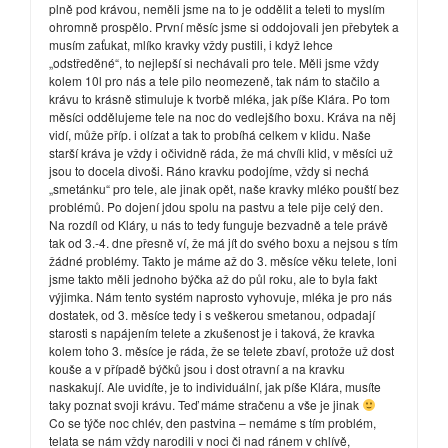
plně pod krávou, neměli jsme na to je oddělit a teleti to myslím
ohromně prospělo. První měsíc jsme si oddojovali jen přebytek a
musím zaťukat, mlíko kravky vždy pustili, i když lehce
„odstředěné“, to nejlepší si nechávali pro tele. Měli jsme vždy
kolem 10l pro nás a tele pilo neomezeně, tak nám to stačilo a
krávu to krásně stimuluje k tvorbě mléka, jak píše Klára. Po tom
měsíci oddělujeme tele na noc do vedlejšího boxu. Kráva na něj
vidí, může příp. i olízat a tak to probíhá celkem v klidu. Naše
starší kráva je vždy i očividně ráda, že má chvíli klid, v měsíci už
jsou to docela divoši. Ráno kravku podojíme, vždy si nechá
„smetánku“ pro tele, ale jinak opět, naše kravky mléko pouští bez
problémů. Po dojení jdou spolu na pastvu a tele pije celý den.
Na rozdíl od Kláry, u nás to tedy funguje bezvadně a tele právě
tak od 3.-4. dne přesně ví, že má jít do svého boxu a nejsou s tím
žádné problémy. Takto je máme až do 3. měsíce věku telete, loni
jsme takto měli jednoho býčka až do půl roku, ale to byla fakt
výjimka. Nám tento systém naprosto vyhovuje, mléka je pro nás
dostatek, od 3. měsíce tedy i s veškerou smetanou, odpadají
starosti s napájením telete a zkušenost je i taková, že kravka
kolem toho 3. měsíce je ráda, že se telete zbaví, protože už dost
kouše a v případě býčků jsou i dost otravní a na kravku
naskakují. Ale uvidíte, je to individuální, jak píše Klára, musíte
taky poznat svoji krávu. Teď máme stračenu a vše je jinak
Co se týče noc chlév, den pastvina – nemáme s tím problém,
telata se nám vždy narodili v noci či nad ránem v chlívě,