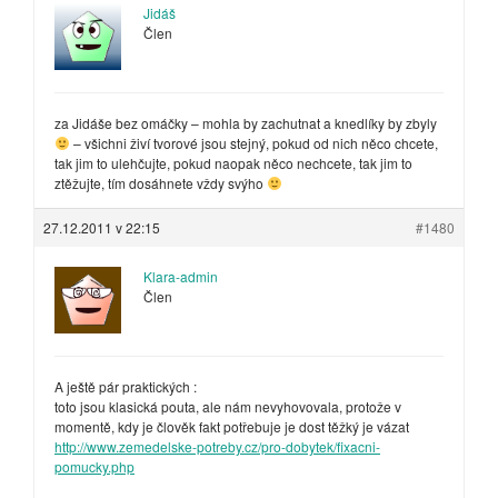
Jidáš
Člen
za Jidáše bez omáčky – mohla by zachutnat a knedlíky by zbyly
– všichni živí tvorové jsou stejný, pokud od nich něco chcete,
tak jim to ulehčujte, pokud naopak něco nechcete, tak jim to
ztěžujte, tím dosáhnete vždy svýho
27.12.2011 v 22:15
#1480
Klara-admin
Člen
A ještě pár praktických :
toto jsou klasická pouta, ale nám nevyhovovala, protože v
momentě, kdy je člověk fakt potřebuje je dost těžký je vázat
http://www.zemedelske-potreby.cz/pro-dobytek/fixacni-
pomucky.php