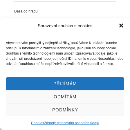
Dasa od hradu
16.5.2016 v 10:53
#13213
Spravovat souhlas s cookies
hanaka
Účastník
Abychom vám poskytli ty nejlepší zážitky, používáme k ukládání a/nebo
přístupu k informacím o zařízení technologie, jako jsou soubory cookie.
Souhlas s těmito technologiemi nám umožní zpracovávat údaje, jako je
chování při procházení nebo jedinečná ID na tomto webu. Nesouhlas nebo
odvolání souhlasu může nepříznivě ovlivnit určité vlastnosti a funkce.
Ta živost telat, to je přesně ten důvod, proč ten 3. den nejpozději
pouštíme ven
I kráva už se většinou dožaduje, protože je
zvyklá. Jestli se mají na pastvině kde schovat, počkala bych den,
až přejde zima a plískanice a pak už je pustila ven, ale záleží
PŘIJÍMÁM
samozřejmě, jak vám to bude vyhovovat.
Mléko k pití používáme tak od 6. dne, dnes, tj. 7. den jsem
ODMÍTÁM
zkusila udělat jogurty a měkké sýry. Sýřilo se dobře, i když ještě
to není ono, ale u měkkých sýrů to nevadí. Zrající sýry je lepší
dělat až tak po třech týdnech, měsíci, záleží na mléku, to i
PODMÍNKY
poznáte, jak se bude měnit.
Cookies
Zásady zpracování osobních údajů
16.5.2016 v 11:53
#13214