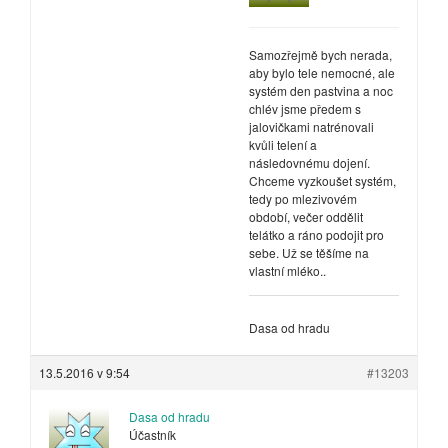
Samozřejmě bych nerada,
aby bylo tele nemocné, ale
systém den pastvina a noc
chlév jsme předem s
jalovičkami natrénovali
kvůli telení a
následovnému dojení.
Chceme vyzkoušet systém,
tedy po mlezivovém
období, večer oddělit
telátko a ráno podojit pro
sebe. Už se těšíme na
vlastní mléko..
Dasa od hradu
13.5.2016 v 9:54
#13203
Dasa od hradu
Účastník