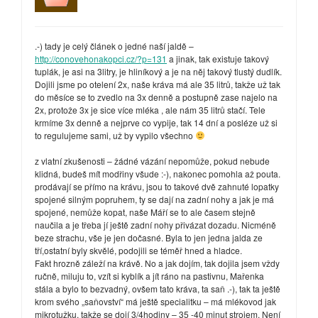
.-) tady je celý článek o jedné naší jaldě –
http://conovehonakopci.cz/?p=131
a jinak, tak existuje takový
tuplák, je asi na 3litry, je hliníkový a je na něj takový tlustý dudlík.
Dojili jsme po otelení 2x, naše kráva má ale 35 litrů, takže už tak
do měsíce se to zvedlo na 3x denně a postupně zase najelo na
2x, protože 3x je sice více mléka , ale nám 35 litrů stačí. Tele
krmíme 3x denně a nejprve co vypije, tak 14 dní a posléze už si
to regulujeme sami, už by vypilo všechno
z vlatní zkušenosti – žádné vázání nepomůže, pokud nebude
klidná, budeš mít modřiny všude :-), nakonec pomohla až pouta.
prodávají se přímo na krávu, jsou to takové dvě zahnuté lopatky
spojené silným popruhem, ty se dají na zadní nohy a jak je má
spojené, nemůže kopat, naše Máří se to ale časem stejně
naučila a je třeba jí ještě zadní nohy přivázat dozadu. Nicméně
beze strachu, vše je jen dočasné. Byla to jen jedna jalda ze
tří,ostatní byly skvělé, podojili se téměř hned a hladce.
Fakt hrozně záleží na krávě. No a jak dojím, tak dojila jsem vždy
ručně, miluju to, vzít si kyblík a jít ráno na pastivnu, Mařenka
stála a bylo to bezvadný, ovšem tato kráva, ta saň .-), tak ta ještě
krom svého „saňovství“ má ještě specialitku – má mlékovod jak
mikrotužku, takže se dojí 3/4hodiny – 35 -40 minut strojem. Není