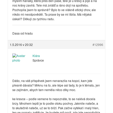
myslím hanaky, která přes den pase, tele je u krávy a pije a na
noc krávy zavírá. Tele má zvlášť a ráno dojí na spotřebu.
Pochopila jsem to správně? Bylo to ve vlákně etický chov, ale
nikdo mi neodpověděl. Ta praxe by se mi líbila. Má nějaká
úskalí? Děkuji za rychlou radu.
Dasa od hradu
1.5.2016 v 20:32
#12996
Klára
Správce
Dášo, na váš příspěvek jsem nenarazila na kopci, kam jste
přesně dávala? Mrknu na to, ale lépe asi tady, to je k tématu, jen
se zajímám, abych tam neměla něco díky moc.
ke kravce – podle vemene to nepoznáte, to se nalévá docela
brzy. Mnohem lepší je to podle otoku pochvy. Jakmile nateče, a
to skutečně nateče, už se to blíží. Pak začne vytékat i malý hlen,
ten se pomalu zvětšuje, že budete mít pocit, zda jste neprošvihla