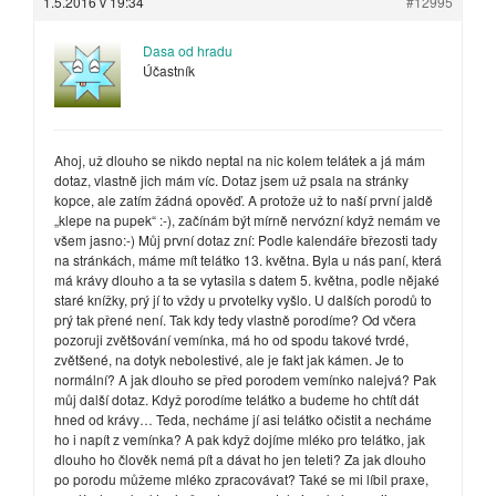
1.5.2016 v 19:34
#12995
Dasa od hradu
Účastník
Ahoj, už dlouho se nikdo neptal na nic kolem telátek a já mám
dotaz, vlastně jich mám víc. Dotaz jsem už psala na stránky
kopce, ale zatím žádná opověď. A protože už to naší první jaldě
„klepe na pupek“ :-), začínám být mírně nervózní když nemám ve
všem jasno:-) Můj první dotaz zní: Podle kalendáře březosti tady
na stránkách, máme mít telátko 13. května. Byla u nás paní, která
má krávy dlouho a ta se vytasila s datem 5. května, podle nějaké
staré knížky, prý jí to vždy u prvotelky vyšlo. U dalších porodů to
prý tak přené není. Tak kdy tedy vlastně porodíme? Od včera
pozoruji zvětšování vemínka, má ho od spodu takové tvrdé,
zvětšené, na dotyk nebolestivé, ale je fakt jak kámen. Je to
normální? A jak dlouho se před porodem vemínko nalejvá? Pak
můj další dotaz. Když porodíme telátko a budeme ho chtít dát
hned od krávy… Teda, necháme jí asi telátko očistit a necháme
ho i napít z vemínka? A pak když dojíme mléko pro telátko, jak
dlouho ho člověk nemá pít a dávat ho jen teleti? Za jak dlouho
po porodu můžeme mléko zpracovávat? Také se mi líbil praxe,