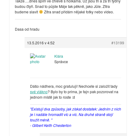
Takže….dnes spím ve chlévě s holkama. Už jsou tři a za tři týdny
budou čtyři. Snad to půjde Máje tak pěkně, jako Jůle. Zítra
budeme slavit
Zítra snad přidám nějaké fotky nebo video.
Dasa od hradu
13.5.2016 v 4:52
#13199
Klára
Správce
Dášo nádhera, moc gratuluji! Nechcete si založit tady
své vlákno
? Bylo by to prima, je fajn pak pozorovat na
jednom místě jak to roste :d
"Existují dva způsoby, jak získat dostatek: Jedním z nich
je i nadále hromadit víc a víc. Na druhé straně stojí
toužit méně. "
- Gilbert Keith Chesterton