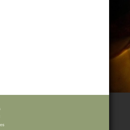
a
i
ies