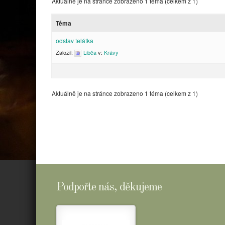
Aktuálně je na stránce zobrazeno 1 téma (celkem z 1)
Téma
odstav telátka
Založil:
Libča
v:
Krávy
Aktuálně je na stránce zobrazeno 1 téma (celkem z 1)
Podpořte nás, děkujeme