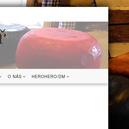
ř
O NÁS
HEROHERO/DM