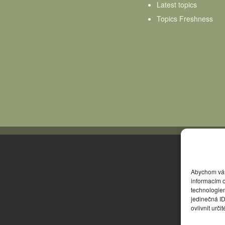
Latest topics
Topics Freshness
Abychom vám 
informacím o
technologie
jedinečná I
ovlivnit urči