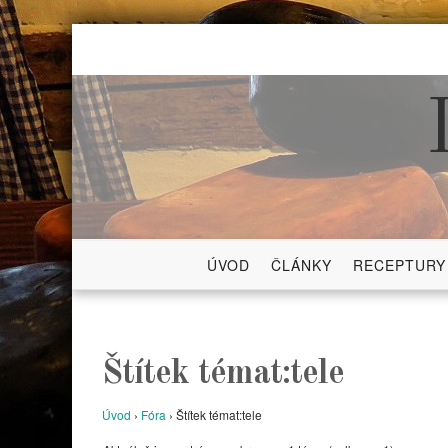
Skip
to
content
ÚVOD
ČLÁNKY
RECEPTURY
Štítek témat:tele
Úvod
›
Fóra
›
Štítek témat:tele