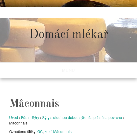
Skip
to
content
Domácí mlékař
MENU
Mâconnais
Úvod
›
Fóra
›
Sýry
›
Sýry s dlouhou dobou sýření a plísní na povrchu
›
Mâconnais
Označeno štítky:
GC
,
kozí
,
Mâconnais