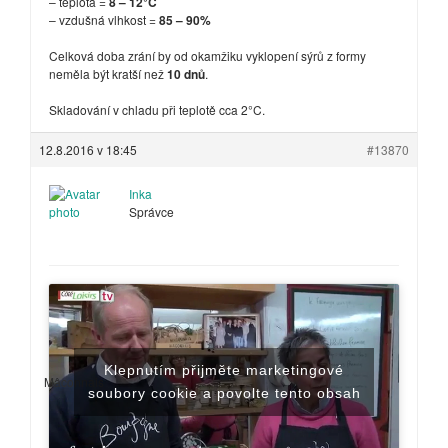
– teplota =
8 – 12°C
– vzdušná vlhkost =
85 – 90%
Celková doba zrání by od okamžiku vyklopení sýrů z formy
neměla být kratší než
10 dnů
.
Skladování v chladu při teplotě cca 2°C.
12.8.2016 v 18:45
#13870
Inka
Správce
Klepnutím přijměte marketingové
Mâconnais
soubory cookie a povolte tento obsah