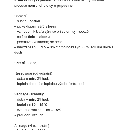
Předchozí vykapávání
procesu
není
u tohoto sýru
přípustné
.
•
Solení
– suchou cestou
– po vyklopení sýrů z forem
– vzhledem k tvaru sýru se při solení sýr neotáčí
– solí se
čelo + z boku
– podstava (základna) se nesolí
– množství soli =
1,5 – 3%
z hmotnosti sýru (3% jsou ale docela
dost)
•
Zrání
(3 fáze)
Ressuyage (odvodnění):
– doba =
min. 24 hod.
– teplota shodná s teplotou výrobní místnosti
Séchage (schnutí):
– doba =
min. 24 hod.
– teplota =
10 – 15°C
– vzdušná vlhkost =
65 – 75%
+ proudění vzduchu
Affinage (vlastní zrání):