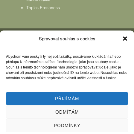
Topics Freshness
Spravovat souhlas s cookies
Abychom vám poskytli ty nejlepší zážitky, používáme k ukládání a/nebo
přístupu k informacím o zařízení technologie, jako jsou soubory cookie.
Souhlas s těmito technologiemi nám umožní zpracovávat údaje, jako je
chování při procházení nebo jedinečná ID na tomto webu. Nesouhlas nebo
odvolání souhlasu může nepříznivě ovlivnit určité vlastnosti a funkce.
Úvod
Kniha Domácí mlékař
Nápověda
Podpořte nás, děkujeme
PŘIJÍMÁM
Copyright © 2026 Domácí mlékař. All rights reserved.
ODMÍTÁM
PODMÍNKY