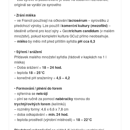
originál se vyrábí ze syrového
•
Zrání mléka
– ve Francii používají na očkování
lactosérum
– syrovátku z
předchozí výroby. Lze použít i
komerční kultury (mezofilní)
–
ideálně určené pro kozí sýry + Geo
trichum candidum
(v malém
množství), pokud kompletní kultura GCuž přímo neobsahuje.
–
mléko
by mělo mít před přilitím syřidla
pH cca 6,3
•
Sýření / srážení
Přídavek malého množství syřidla (řádově v kapkách na 1 l
mléka)
– Doba srážení =
18 – 24 hod.
– teplota
18 – 25°C
– konečné pH sraženiny =
4,5 – 4,2
•
Formování / plnění do forem
– sýřenina se
nekrájí
– plní se ručně za pomoci
naběračky
rovnou do
trychtýřovitých forem
(kelímků)
– rozměry formy: 4,6 x 6,6 x 7,8 cm
– doba odkapávání =
min. 24 hod.
– teplota prostředí (výrobní místnosti) =
18 – 22°C
na plátně či jakékoliv urychlování