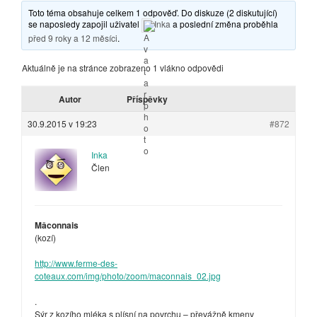
Toto téma obsahuje celkem 1 odpověď. Do diskuze (2 diskutující)
se naposledy zapojil uživatel
Inka
a poslední změna proběhla
před 9 roky a 12 měsíci
.
Aktuálně je na stránce zobrazeno 1 vlákno odpovědi
Autor
Příspěvky
30.9.2015 v 19:23
#872
Inka
Člen
Mâconnais
(kozí)
http://www.ferme-des-
coteaux.com/img/photo/zoom/maconnais_02.jpg
.
Sýr z kozího mléka s plísní na povrchu – převážně kmeny