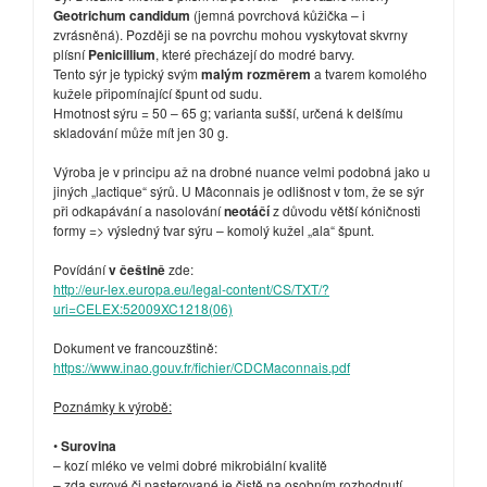
Geotrichum candidum
(jemná povrchová kůžička – i
zvrásněná). Později se na povrchu mohou vyskytovat skvrny
plísní
Penicillium
, které přecházejí do modré barvy.
Tento sýr je typický svým
malým rozměrem
a tvarem komolého
kužele připomínající špunt od sudu.
Hmotnost sýru = 50 – 65 g; varianta sušší, určená k delšímu
skladování může mít jen 30 g.
Výroba je v principu až na drobné nuance velmi podobná jako u
jiných „lactique“ sýrů. U Mâconnais je odlišnost v tom, že se sýr
při odkapávání a nasolování
neotáčí
z důvodu větší kóničnosti
formy => výsledný tvar sýru – komolý kužel „ala“ špunt.
Povídání
v češtině
zde:
http://eur-lex.europa.eu/legal-content/CS/TXT/?
uri=CELEX:52009XC1218(06)
Dokument ve francouzštině:
https://www.inao.gouv.fr/fichier/CDCMaconnais.pdf
Poznámky k výrobě:
•
Surovina
– kozí mléko ve velmi dobré mikrobiální kvalitě
– zda syrové či pasterované je čistě na osobním rozhodnutí,