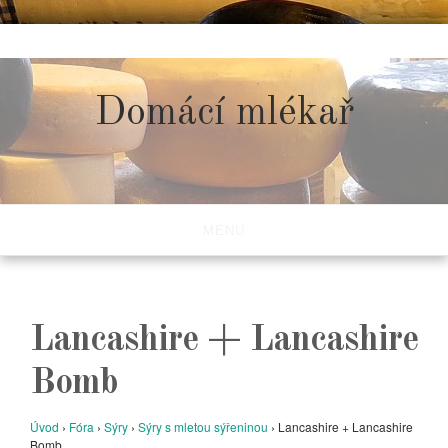
Skip
to
content
Domácí mlékař
MENU
Lancashire + Lancashire
Bomb
Úvod
›
Fóra
›
Sýry
›
Sýry s mletou sýřeninou
›
Lancashire + Lancashire
Bomb