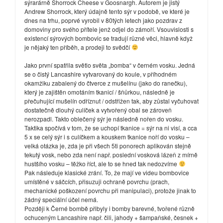
sýrarárně Shorrock Cheese v Goosnargh. Autorem je jistý
Andrew Shorrock, který údajně tento sýr v podobě, ve které je
dnes na trhu, poprvé vyrobil v 80tých letech jako pozdrav z
domoviny pro svého přítele jenž odjel do zámoří. Vsouvislosti s
existencí sýrových bombovic se tradují různé věci, hlavně když
je nějaký ten příběh, a prodeji to svědčí
Jako první spatřila světlo světa „bomba“ v černém vosku. Jedná
se o čistý Lancashire vytvarovaný do koule, v příhodném
okamžiku zabalený do čtverce z mušelínu (jako do ranečku),
který je zajištěn omotáním tkanicí / šňůrkou, následně je
přečuhující mušelín odříznut / odstřižen tak, aby zůstal vyčuhovat
dostatečně dlouhý culíček a vytvořený obal se zároveň
nerozpadl. Takto oblečený sýr je následně nořen do vosku.
Taktika spočívá v tom, že se uchopí tkanice = sýr na ni visí, a cca
5 x se celý sýr i s culíčkem a kouskem tkanice noří do vosku –
velká otázka je, zda je při všech 5ti ponorech aplikován stejně
tekutý vosk, nebo zda není např. poslední vosková lázeň z mírně
hustšího vosku – těžko říct, ale to se hned tak nedozvíme
Pak následuje klasické zrání. To, že mají ve videu bombovice
umístěné v sáčcích, přisuzuji ochraně povrchu (prach,
mechanické poškození povrchu při manipulaci), protože jinak to
žádný speciální účel nemá.
Později k Černé bombě přibyly i bomby barevné, tvořené různě
ochuceným Lancashire např. čili, jahody + šampaňské, česnek +