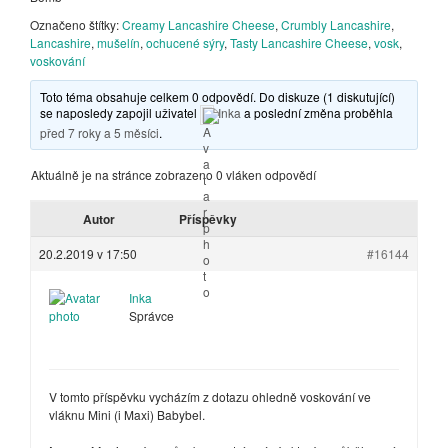
Označeno štítky:
Creamy Lancashire Cheese
,
Crumbly Lancashire
,
Lancashire
,
mušelín
,
ochucené sýry
,
Tasty Lancashire Cheese
,
vosk
,
voskování
Toto téma obsahuje celkem 0 odpovědí. Do diskuze (1 diskutující)
se naposledy zapojil uživatel
Inka
a poslední změna proběhla
před 7 roky a 5 měsíci
.
Aktuálně je na stránce zobrazeno 0 vláken odpovědí
Autor
Příspěvky
20.2.2019 v 17:50
#16144
Inka
Správce
V tomto příspěvku vycházím z dotazu ohledně voskování ve
vláknu Mini (i Maxi) Babybel.