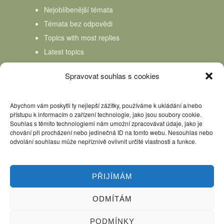
Nejoblíbenější témata
Témata bez odpovědi
Topics with most replies
Latest topics
Topics Freshness
Spravovat souhlas s cookies
Abychom vám poskytli ty nejlepší zážitky, používáme k ukládání a/nebo
přístupu k informacím o zařízení technologie, jako jsou soubory cookie.
Souhlas s těmito technologiemi nám umožní zpracovávat údaje, jako je
chování při procházení nebo jedinečná ID na tomto webu. Nesouhlas nebo
odvolání souhlasu může nepříznivě ovlivnit určité vlastnosti a funkce.
PŘIJÍMÁM
ODMÍTÁM
Úvod
Kniha Domácí mlékař
Nápověda
Podpořte nás, děkujeme
PODMÍNKY