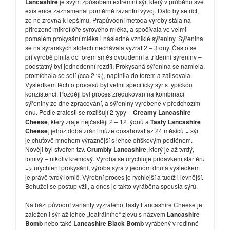
Lancashire
je svým způsobem extrémní sýr, který v průběhu své
existence zaznamenal poměrně razantní vývoj. Dalo by se říct,
že ne zrovna k lepšímu. Prapůvodní metoda výroby stála na
přirozené mikroflóře syrového mléka, a spočívala ve velmi
pomalém prokysání mléka i následně vzniklé sýřeniny. Sýřenina
se na sýrařských stolech nechávala vyzrát 2 – 3 dny. Často se
při výrobě plnila do forem směs dvoudenní a třídenní sýřeniny –
podstatný byl jednodenní rozdíl. Prokysaná sýřenina se namlela,
promíchala se solí (cca 2 %), naplnila do forem a zalisovala.
Výsledkem těchto procesů byl velmi specifický sýr s typickou
konzistencí. Později byl proces zredukován na kombinaci
sýřeniny ze dne zpracování, a sýřeniny vyrobené v předchozím
dnu. Podle zralosti se rozlišují 2 typy –
Creamy Lancashire
Cheese
, který zraje nejčastěji 2 – 12 týdnů a
Tasty Lancashire
Cheese
, jehož doba zrání může dosahovat až 24 měsíců = sýr
je chuťově mnohem výraznější s lehce oříškovým podtónem.
Nověji byl stvořen tzv.
Crumbly Lancashire
, který je až tvrdý,
lomivý – nikoliv krémový. Výroba se urychluje přídavkem startéru
=> urychlení prokysání, výroba sýra v jednom dnu a výsledkem
je právě tvrdý lomič. Výrobní proces je rychlejší a tudíž i levnější.
Bohužel se postup vžil, a dnes je takto vyráběna spousta sýrů.
Na bázi původní varianty vyzrálého Tasty Lancashire Cheese je
založen i sýr až lehce „teatrálního“ zjevu s názvem
Lancashire
Bomb
nebo také
Lancashire Black Bomb
vyráběný v rodinné