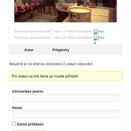
Téma bylo upraveno před 7 roky a 5 měsíci uživatelem
Inka
.
Téma bylo upraveno před 7 roky a 5 měsíci uživatelem
Inka
.
Autor
Příspěvky
Aktuálně je na stránce zobrazeno 0 vláken odpovědí
Pro reakci na toto téma se musíte přihlásit.
Uživatelské jméno:
Heslo:
Zůstat přihlášen