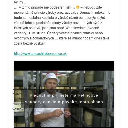
byliny …
…I v tomto případě mé podezření sílí …
– nebudu zde
momentálně princip výroby prozrazovat, v Domácím mlékaři II.
bude samostatná kapitola o výrobě různě ochucených sýrů
včetně lehce speciální metody výroby novodobých sýrů z
Britských ostrovů, jako jsou např. Wensleydale (ovocné
varianty), Bílý Stilton, Čedary včetně pivních, whisky nebo
ovocných a čokoládových … které se mimochodem dnes také
zcela běžně voskují.
http://www.lancashirebombs.co.uk
Lancashire
klasik
Klepnutím přijměte marketingové
malých
soubory cookie a povolte tento obsah
rozměrů +
voskování: