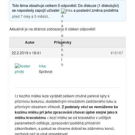
Toto téma obsahuje celkem 0 odpovědí. Do diskuze (1 diskutující)
se naposledy zapojil uživatel
Inka
a poslední změna proběhla
před 7 roky a 5 měsíci
.
Aktuálně je na stránce zobrazeno 0 vláken odpovědí
Autor
Příspěvky
22.2.2019 v 18:41
#16167
Inka
Správce
I z kozího mléka leze vyrábět celkem chutné pařené sýry s
příznivou texturou, dostatečným množstvím zadrženého tuku a
příznivým obsahem vlhkosti.
Z podstaty věci se nemůžeme ke
kozímu mléku při jeho zpracování chovat úplně stejně jako k
mléku kravskému
= kozí mléko se od kravského v určitých
parametrech odlišuje, zpracování podléhá přírodním
zákonitostem, a pokud se chceme dobrat ke zdárnému konci,
nezbývá než je plně respektovat.