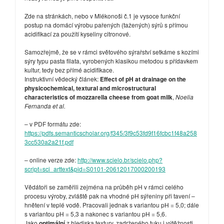
Zde na stránkách, nebo v Mlékonoši č.1 je vysoce funkční
postup na domácí výrobu pařených (tažených) sýrů s přímou
acidifikací za použití kyseliny citronové.
Samozřejmě, že se v rámci světového sýrařství setkáme s kozími
sýry typu pasta filata, vyrobených klasikou metodou s přídavkem
kultur, tedy bez přímé acidifikace.
Instruktivní vědecký článek:
Effect of pH at drainage on the
physicochemical, textural and microstructural
characteristics of mozzarella cheese from goat milk
,
Noelia
Fernanda et al.
– v PDF formátu zde:
https://pdfs.semanticscholar.org/f345/3f9c53fd9f16fcbc1f48a258
3cc530a2a21f.pdf
– online verze zde:
http://www.scielo.br/scielo.php?
script=sci_arttext&pid=S0101-20612017000200193
Vědátoři se zaměřili zejména na průběh pH v rámci celého
procesu výroby, zvláště pak na vhodné pH sýřeniny při tavení –
hnětení v teplé vodě. Pracovali jednak s variantou pH = 5,0; dále
s variantou pH = 5,3 a nakonec s variantou pH = 5,6.
Jako
optimální
z hlediska textury, zadrženého tuku i výtěžnosti