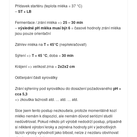
Přídavek startéru (teplota mléka = 37 °C)
–
ST + LB
Fermentace / zrání mléka =>
25 – 30 min
–
výsledné pH mléka musí být 6
= časové hodnoty zrání mléka
jsou pouze orientační
Záhřev mléka na
T = 45°C
(nepřekračovat!)
Sýření =>
T = 45 °C
, doba =
30 min
Krájení => velikost zrna =
2x2x2 cm
Odčerpání části syrovátky
Zrání sýřeniny pod syrovátkou do dosažení požadovaného
pH =
cca 5,3
=> zkouška tažnosti atd. … atd. … atd.
Sice jsem tento postup nezkoušela, protože momentálně kozí
mléko nemám k dispozici, ale nemám důvod seriózní studii
nedůvěřovat. Pokud někdo při výrobě nedodrží postup, případně
si některé výrobní kroky a zejména hodnoty pH v jednotlivých
fázích výroby vyhodnotí jako blbost, nelze z nezdaru obviňovat