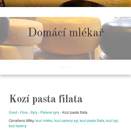
Skip
to
content
Domácí mlékař
MENU
Kozí pasta filata
Úvod
›
Fóra
›
Sýry
›
Pařené sýry
›
Kozí pasta filata
Označeno štítky:
kozí mléko
,
kozí pařený sýr
,
kozí pasta filata
,
kozí sýr
,
kozí tažený