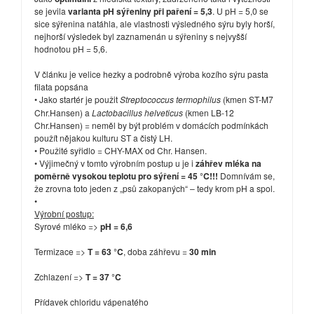
se jevila
varianta pH sýřeniny při paření = 5,3
. U pH = 5,0 se
sice sýřenina natáhla, ale vlastnosti výsledného sýru byly horší,
nejhorší výsledek byl zaznamenán u sýřeniny s nejvyšší
hodnotou pH = 5,6.
V článku je velice hezky a podrobně výroba kozího sýru pasta
filata popsána
• Jako startér je použit
Streptococcus termophilus
(kmen ST-M7
Chr.Hansen) a
Lactobacillus helveticus
(kmen LB-12
Chr.Hansen) = neměl by být problém v domácích podmínkách
použít nějakou kulturu ST a čistý LH.
• Použité syřidlo = CHY-MAX od Chr. Hansen.
• Výjimečný v tomto výrobním postup u je i
záhřev mléka na
poměrně vysokou teplotu pro sýření = 45 °C!!!
Domnívám se,
že zrovna toto jeden z „psů zakopaných“ – tedy krom pH a spol.
•
Výrobní postup:
Syrové mléko =>
pH = 6,6
Termizace =>
T = 63 °C
, doba záhřevu =
30 min
Zchlazení =>
T = 37 °C
Přídavek chloridu vápenatého