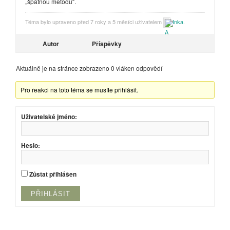
„špatnou metodu“.
Téma bylo upraveno před 7 roky a 5 měsíci uživatelem
Inka
.
Autor
Příspěvky
Aktuálně je na stránce zobrazeno 0 vláken odpovědí
Pro reakci na toto téma se musíte přihlásit.
Uživatelské jméno:
Heslo:
Zůstat přihlášen
PŘIHLÁSIT