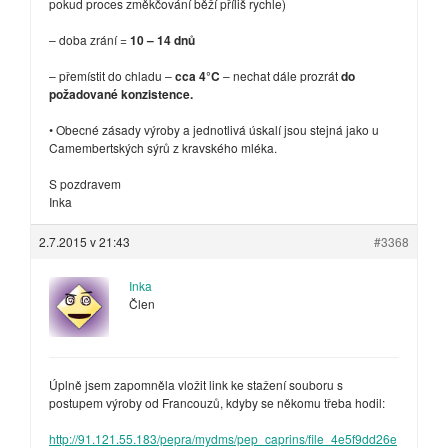
pokud proces změkčování běží příliš rychle)
– doba zrání =
10 – 14 dnů
– přemístit do chladu –
cca 4°C
– nechat dále prozrát
do
požadované konzistence.
• Obecné zásady výroby a jednotlivá úskalí jsou stejná jako u
Camembertských sýrů z kravského mléka.
S pozdravem
Inka
2.7.2015 v 21:43
#3368
Inka
Člen
Úplně jsem zapomněla vložit link ke stažení souboru s
postupem výroby od Francouzů, kdyby se někomu třeba hodil:
http://91.121.55.183/pepra/mydms/pep_caprins/file_4e5f9dd26e