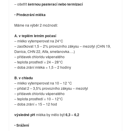
– ošetřit
šetrnou pasterací nebo termizací
•
Předezrání mléka
Máme na výběr 2 možnosti:
A. v teplém letním počasí
– mléko vytemperovat na 24°C
– zaočkovat 1,5 – 2% provozního zákysu – mezofyl (CHN 19,
Danica, CHN 22, Alfa, smetanovka….)
– přídavek chloridu vápenatého
– teplota prostředí = 24 – 28°C
– doba zrání mléka = 1,5 – 2 hodiny
B. v chladu
– mléko vytemperovat na 10 – 12 °C
– přidat 2 – 3,5% provozního zákysu – mezofyl
– přídavek chloridu vápenatého
– teplota prostředí = 10 – 12°C
– doba zrání = 15 – 12 hod
výsledné
pH
mléka by mělo být
6,3 – 6,2
•
Srážení