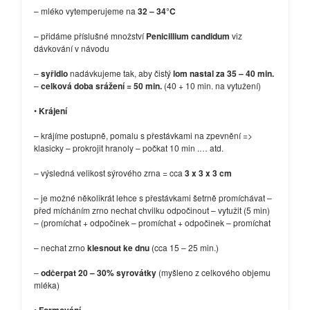
– mléko vytemperujeme na
32 – 34°C
– přidáme příslušné množství
Penicillium candidum
viz
dávkování v návodu
–
syřidlo
nadávkujeme tak, aby čistý
lom nastal za 35 – 40 min.
–
celková doba srážení = 50 min.
(40 + 10 min. na vytužení)
•
Krájení
– krájíme postupně, pomalu s přestávkami na zpevnění =>
klasicky – prokrojit hranoly – počkat 10 min .… atd.
– výsledná velikost sýrového zrna = cca
3 x 3 x 3 cm
– je možné několikrát lehce s přestávkami šetrně promíchávat –
před mícháním zrno nechat chvilku odpočinout – vytužit (5 min)
– (promíchat + odpočinek – promíchat + odpočinek – promíchat
– nechat zrno
klesnout ke dnu
(cca 15 – 25 min.)
–
odčerpat 20 – 30% syrovátky
(myšleno z celkového objemu
mléka)
•