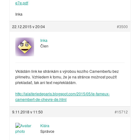
e7e.pdf
Inka
22.12.2015 v 20:04
#3500
Inka
Člen
Vkládám link ke stránkám s výrobou kozího Camembertu bez
pHmetru. Vzhledem k tomu, že je na stránce možnost použít
překladač, tak ani text nepřekládám.
http://lalaiteriedeparis.blogspot.com/2015/05/le-fameux-
camembert-de-chevre-de.html
9.11.2018 v 11:50
#15712
Klára
Správce