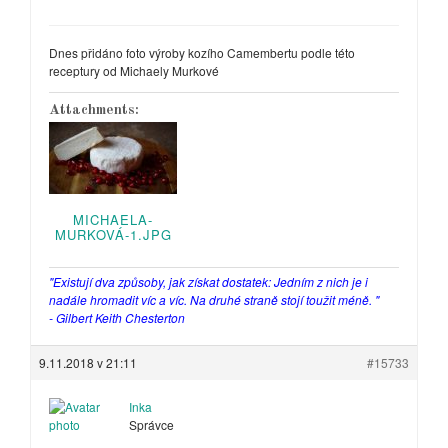
Dnes přidáno foto výroby kozího Camembertu podle této
receptury od Michaely Murkové
Attachments:
MICHAELA-
MURKOVÁ-1.JPG
"Existují dva způsoby, jak získat dostatek: Jedním z nich je i
nadále hromadit víc a víc. Na druhé straně stojí toužit méně. "
- Gilbert Keith Chesterton
9.11.2018 v 21:11
#15733
Inka
Správce