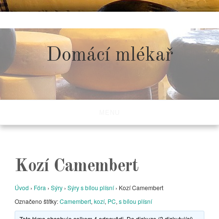
Skip
to
content
Domácí mlékař
MENU
Kozí Camembert
Úvod
›
Fóra
›
Sýry
›
Sýry s bílou plísní
›
Kozí Camembert
Označeno štítky:
Camembert
,
kozí
,
PC
,
s bílou plísní
Toto téma obsahuje celkem 4 odpovědi. Do diskuze (3 diskutující)