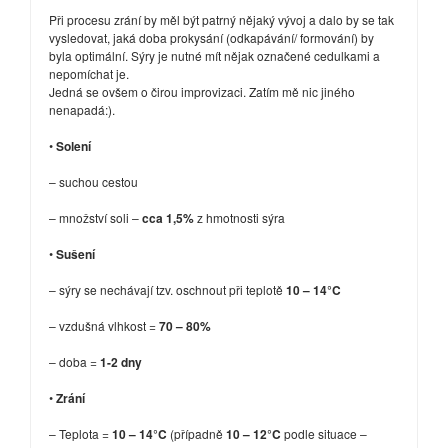
Při procesu zrání by měl být patrný nějaký vývoj a dalo by se tak
vysledovat, jaká doba prokysání (odkapávání/ formování) by
byla optimální. Sýry je nutné mít nějak označené cedulkami a
nepomíchat je.
Jedná se ovšem o čirou improvizaci. Zatím mě nic jiného
nenapadá:).
•
Solení
– suchou cestou
– množství soli –
cca 1,5%
z hmotnosti sýra
•
Sušení
– sýry se nechávají tzv. oschnout při teplotě
10 – 14°C
– vzdušná vlhkost =
70 – 80%
– doba =
1-2 dny
•
Zrání
– Teplota =
10 – 14°C
(případně
10 – 12°C
podle situace –