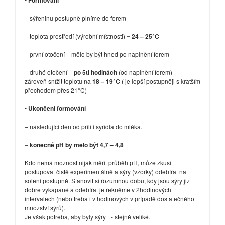
Formování
– sýřeninu postupně plníme do forem
– teplota prostředí (výrobní místnosti) =
24 – 25°C
– první otočení – mělo by být hned po naplnění forem
– druhé otočení –
po 5ti hodinách
(od naplnění forem) –
zároveň snížit teplotu na
18 – 19°C
( je lepší postupněji s kratším
přechodem přes 21°C)
•
Ukončení formování
– následující den od přilití syřidla do mléka.
–
konečné pH by mělo být 4,7 – 4,8
Kdo nemá možnost nijak měřit průběh pH, může zkusit
postupovat čistě experimentálně a sýry (vzorky) odebírat na
solení postupně. Stanovit si rozumnou dobu, kdy jsou sýry již
dobře vykapané a odebírat je řekněme v 2hodinových
intervalech (nebo třeba i v hodinových v případě dostatečného
množství sýrů).
Je však potřeba, aby byly sýry +- stejně veliké.