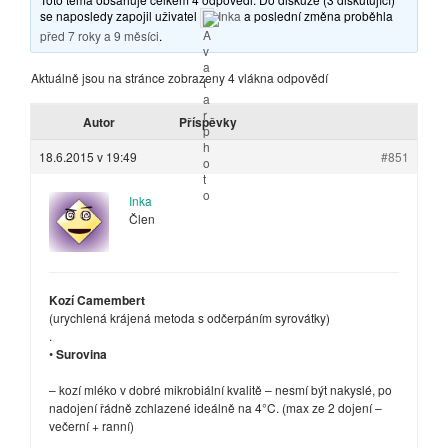
se naposledy zapojil uživatel
Inka
a poslední změna proběhla
před 7 roky a 9 měsíci
.
Aktuálně jsou na stránce zobrazeny 4 vlákna odpovědí
Autor
Příspěvky
18.6.2015 v 19:49
#851
Inka
Člen
Kozí Camembert
(urychlená krájená metoda s odčerpáním syrovátky)
.
•
Surovina
– kozí mléko v dobré mikrobiální kvalitě – nesmí být nakyslé, po
nadojení řádně zchlazené ideálně na 4°C. (max ze 2 dojení –
večerní + ranní)