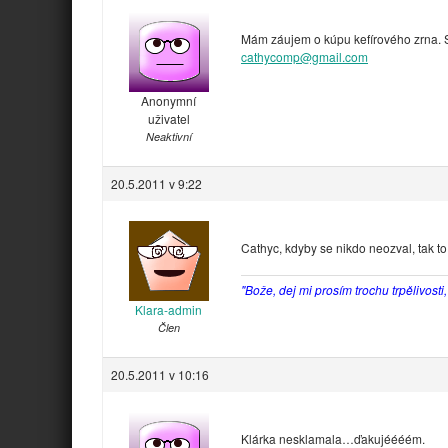
Mám záujem o kúpu kefírového zrna.
cathycomp@gmail.com
Anonymní
uživatel
Neaktivní
20.5.2011 v 9:22
Cathyc, kdyby se nikdo neozval, tak t
"Bože, dej mi prosím trochu trpělivosti
Klara-admin
Člen
20.5.2011 v 10:16
Klárka nesklamala…ďakujéééém.