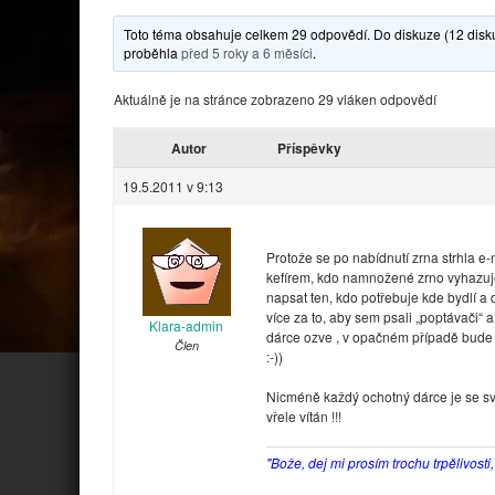
Toto téma obsahuje celkem 29 odpovědí. Do diskuze (12 diskut
proběhla
před 5 roky a 6 měsíci
.
Aktuálně je na stránce zobrazeno 29 vláken odpovědí
Autor
Příspěvky
19.5.2011 v 9:13
Protože se po nabídnutí zrna strhla e-
kefírem, kdo namnožené zrno vyhazuje
napsat ten, kdo potřebuje kde bydlí a
více za to, aby sem psali „poptávači“ 
Klara-admin
dárce ozve , v opačném případě bude c
Člen
:-))
Nicméně každý ochotný dárce je se s
vřele vítán !!!
"Bože, dej mi prosím trochu trpělivosti