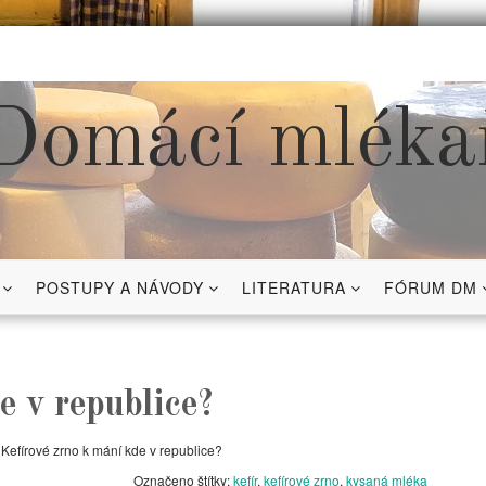
Domácí mléka
POSTUPY A NÁVODY
LITERATURA
FÓRUM DM
e v republice?
Kefírové zrno k mání kde v republice?
Označeno štítky:
kefír
,
kefírové zrno
,
kysaná mléka