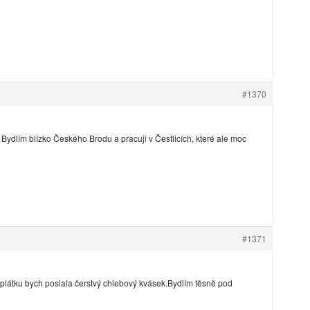
#1370
Bydlím blízko Českého Brodu a pracuji v Čestlicích, které ale moc
#1371
 oplátku bych poslala čerstvý chlebový kvásek.Bydlím těsně pod