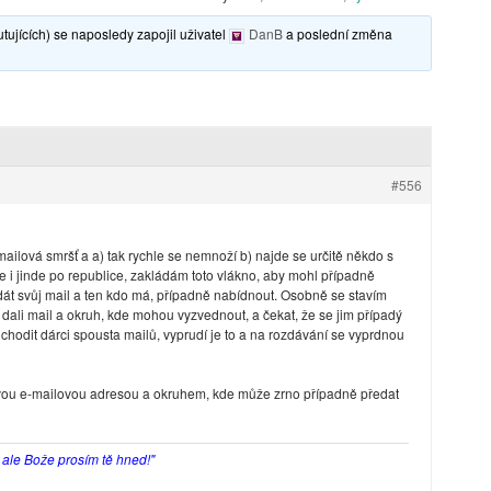
ujících) se naposledy zapojil uživatel
DanB
a poslední změna
#556
mailová smršť a a) tak rychle se nemnoží b) najde se určitě někdo s
 i jinde po republice, zakládám toto vlákno, aby mohl případně
 dát svůj mail a ten kdo má, případně nabídnout. Osobně se stavím
a dali mail a okruh, kde mohou vyzvednout, a čekat, že se jim případý
hodit dárci spousta mailů, vyprudí je to a na rozdávání se vyprdnou
vou e-mailovou adresou a okruhem, kde může zrno případně předat
, ale Bože prosím tě hned!"