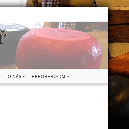
ř
O NÁS
HEROHERO/DM