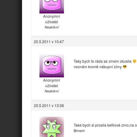
Anonymní
uživatel
Neaktivní
20.5.2011 v 10:47
Taky bych to ráda se zrnem zkusila
neznám kromě nákupní zóny
Anonymní
uživatel
Neaktivní
20.5.2011 v 13:38
Také bych si prosila kefírové zrno,na
Brnem