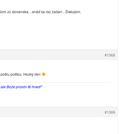
 Som zo slovenska…snáď sa raz zadarí…Ďakujem.
#1368
o pošlu poštou. Hezký den
, ale Bože prosím tě hned!"
#1369