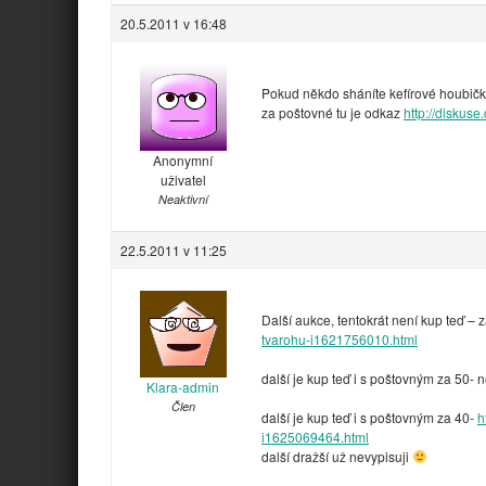
20.5.2011 v 16:48
Pokud někdo sháníte kefírové houbičk
za poštovné tu je odkaz
http://diskus
Anonymní
uživatel
Neaktivní
22.5.2011 v 11:25
Další aukce, tentokrát není kup teď – z
tvarohu-i1621756010.html
další je kup teď i s poštovným za 50- 
Klara-admin
Člen
další je kup teď i s poštovným za 40-
h
i1625069464.html
další dražší už nevypisuji