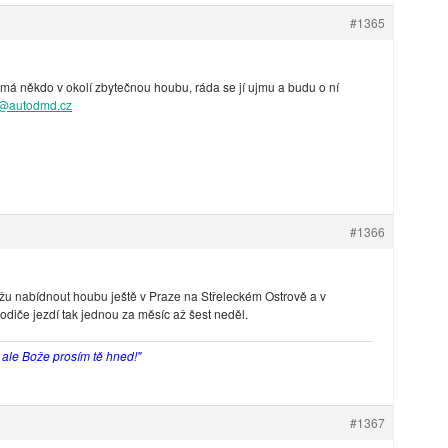
#1365
á někdo v okolí zbytečnou houbu, ráda se jí ujmu a budu o ní
@autodmd.cz
#1366
ůžu nabídnout houbu ještě v Praze na Střeleckém Ostrově a v
odiče jezdí tak jednou za měsíc až šest neděl.
, ale Bože prosím tě hned!"
#1367