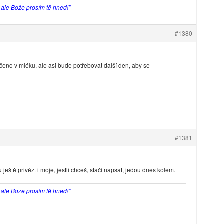
, ale Bože prosím tě hned!"
#1380
eno v mléku, ale asi bude potřebovat další den, aby se
#1381
ještě přivézt i moje, jestli chceš, stačí napsat, jedou dnes kolem.
, ale Bože prosím tě hned!"