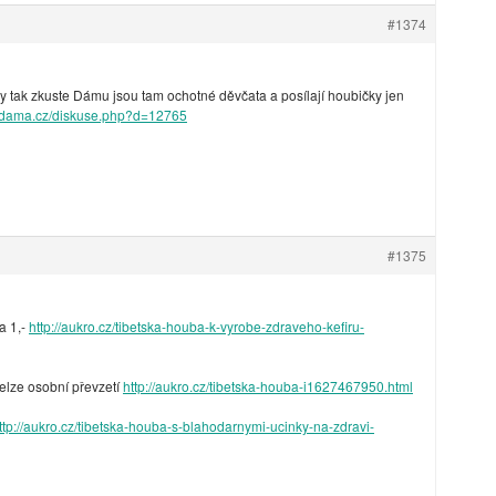
#1374
y tak zkuste Dámu jsou tam ochotné děvčata a posílají houbičky jen
e.dama.cz/diskuse.php?d=12765
#1375
a 1,-
http://aukro.cz/tibetska-houba-k-vyrobe-zdraveho-kefiru-
nelze osobní převzetí
http://aukro.cz/tibetska-houba-i1627467950.html
ttp://aukro.cz/tibetska-houba-s-blahodarnymi-ucinky-na-zdravi-