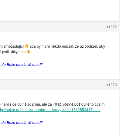
#1372
ím zrnožádající
zda by mohl někdo napsat, že už obdržel, aby
si psát. díky moc
, ale Bože prosím tě hned!"
#1373
- není sice úplně zdarma, ale za 40 kč včetně poštovného což mi
ttp://aukro.cz/tibetska-houba-na-lecivy-kefir-i1612553417.html
, ale Bože prosím tě hned!"