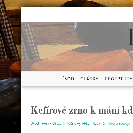
Skip
to
content
ÚVOD
ČLÁNKY
RECEPTURY
Kefírové zrno k mání kd
Úvod
›
Fóra
›
Ostatní mléčné výrobky
›
Kysaná mléka a nápoje
›