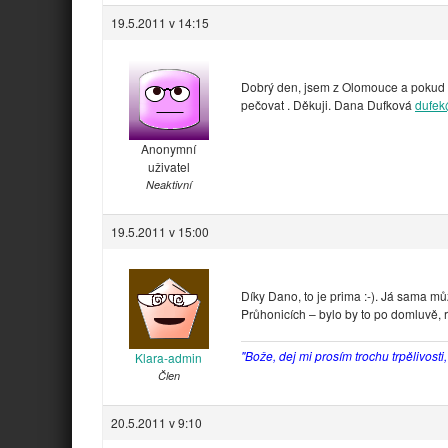
19.5.2011 v 14:15
Dobrý den, jsem z Olomouce a pokud m
pečovat . Děkuji. Dana Dufková
dufek
Anonymní
uživatel
Neaktivní
19.5.2011 v 15:00
Díky Dano, to je prima :-). Já sama m
Průhonicích – bylo by to po domluvě, r
"Bože, dej mi prosím trochu trpělivosti
Klara-admin
Člen
20.5.2011 v 9:10