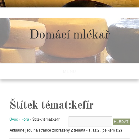
Skip
to
content
Domácí mlékař
MENU
Štítek témat:kefír
Úvod
›
Fóra
›
Štítek témat:kefír
Aktuálně jsou na stránce zobrazeny 2 témata - 1. až 2. (celkem z 2)