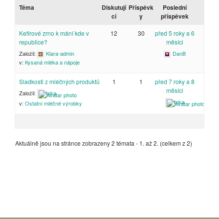
Téma
Diskutují
Příspěvk
Poslední
cí
y
příspěvek
Kefírové zrno k mání kde v
12
30
před 5 roky a 6
republice?
měsíci
Založil:
Klara-admin
DanB
v:
Kysaná mléka a nápoje
Sladkosti z mléčných produktů
1
1
před 7 roky a 8
měsíci
Založil:
Inka
Inka
v:
Ostatní mléčné výrobky
Aktuálně jsou na stránce zobrazeny 2 témata - 1. až 2. (celkem z 2)