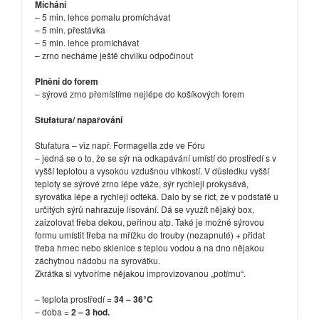
Míchání
– 5 min. lehce pomalu promíchávat
– 5 min. přestávka
– 5 min. lehce promíchávat
– zrno necháme ještě chvilku odpočinout
Plnění do forem
– sýrové zrno přemístíme nejlépe do košíkových forem
Stufatura/ napařování
Stufatura – viz např. Formagella zde ve Fóru
– jedná se o to, že se sýr na odkapávání umístí do prostředí s v
vyšší teplotou a vysokou vzdušnou vlhkostí. V důsledku vyšší
teploty se sýrové zrno lépe váže, sýr rychleji prokysává,
syrovátka lépe a rychleji odtéká. Dalo by se říct, že v podstatě u
určitých sýrů nahrazuje lisování. Dá se využít nějaký box,
zaizolovat třeba dekou, peřinou atp. Také je možné sýrovou
formu umístit třeba na mřížku do trouby (nezapnuté) + přidat
třeba hrnec nebo sklenice s teplou vodou a na dno nějakou
záchytnou nádobu na syrovátku.
Zkrátka si vytvoříme nějakou improvizovanou „potírnu“.
– teplota prostředí =
34 – 36°C
– doba =
2 – 3 hod.