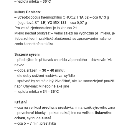
– teplota mléka =
36°C
kultury
Danisco
:
– Streptococcus thermophilus CHOOZIT
TA 52
– cca 0,13 g
– (jogurtová ST+LB)
YO-MIX 183
– cca 0,07 g
Pro velké zjednodušení je to zhruba 2:1
Mléko nechat prokysat – velmi záleží na výchozím pH mléka, je
třeba zohlednit praktické zkušenosti se zpracováním našeho
zcela konkrétního mléka.
Srážení/ sýření
– před sýřením přídavek chloridu vápenatého – dávkování viz
návod
– doba srážení =
30 – 40 minut
– dle doby srážení nadávkovat syřidlo
– správně by se mělo být živočišné, ale lze samozřejmě použít i
např. Chy-max M nebo nějaké jiné
– teplota mléka =
34 – 36°C
Krájení
– cca na velikost
ořechu
, s přestávkami na vznik sýrového zrna
– povrchové blanky – pokud nakrájíme na velikost
lískového
oříšku
, sýr bude
sušší
.
– cca 5 – 7 min. přestávka