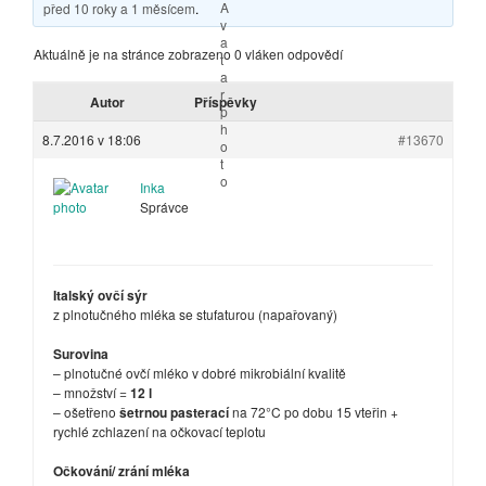
před 10 roky a 1 měsícem
.
Aktuálně je na stránce zobrazeno 0 vláken odpovědí
Autor
Příspěvky
8.7.2016 v 18:06
#13670
Inka
Správce
Italský ovčí sýr
z plnotučného mléka se stufaturou (napařovaný)
Surovina
– plnotučné ovčí mléko v dobré mikrobiální kvalitě
– množství =
12 l
– ošetřeno
šetrnou pasterací
na 72°C po dobu 15 vteřin +
rychlé zchlazení na očkovací teplotu
Očkování/ zrání mléka