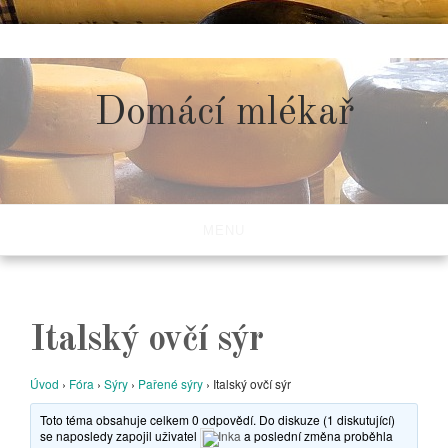
Skip
to
content
Domácí mlékař
MENU
Italský ovčí sýr
Úvod
›
Fóra
›
Sýry
›
Pařené sýry
›
Italský ovčí sýr
Toto téma obsahuje celkem 0 odpovědí. Do diskuze (1 diskutující)
se naposledy zapojil uživatel
Inka
a poslední změna proběhla