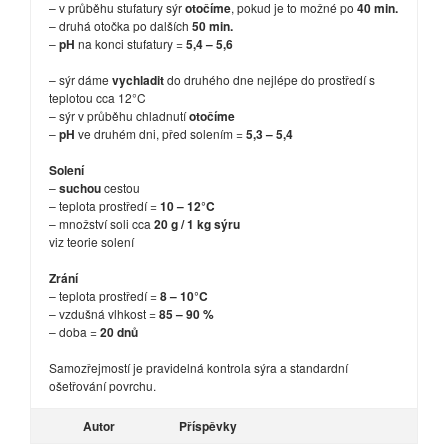
– v průběhu stufatury sýr
otočíme
, pokud je to možné po
40 min.
– druhá otočka po dalších
50 min.
–
pH
na konci stufatury =
5,4 – 5,6
– sýr dáme
vychladit
do druhého dne nejlépe do prostředí s
teplotou cca 12°C
– sýr v průběhu chladnutí
otočíme
–
pH
ve druhém dni, před solením =
5,3 – 5,4
Solení
–
suchou
cestou
– teplota prostředí =
10 – 12°C
– množství soli cca
20 g / 1 kg sýru
viz teorie solení
Zrání
– teplota prostředí =
8 – 10°C
– vzdušná vlhkost =
85 – 90 %
– doba =
20 dnů
Samozřejmostí je pravidelná kontrola sýra a standardní
ošetřování povrchu.
Autor
Příspěvky