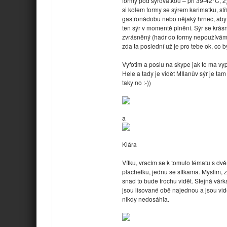
formy pod syrovátkou – při 39-42°C, 
si kolem formy se sýrem karimatku, stř
gastronádobu nebo nějaký hrnec, aby 
ten sýr v momentě plnění. Sýr se krás
zvrásněný (hadr do formy nepoužívám) 
zda ta poslední už je pro tebe ok, co by
Vyfotim a poslu na skype jak to ma vy
Hele a tady je vidět MIlanův sýr je ta
taky no :-))
a
Klára
Vítku, vracím se k tomuto tématu s d
plachetku, jednu se sítkama. Myslim, 
snad to bude trochu vidět. Stejná várka
jsou lisované obě najednou a jsou vidět
nikdy nedosáhla.