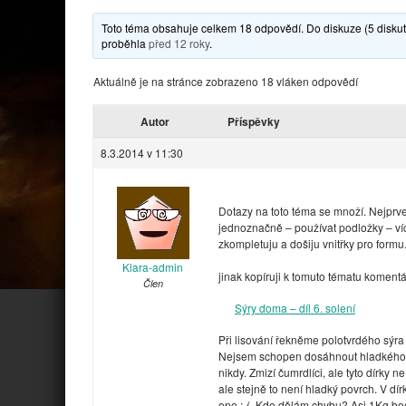
Toto téma obsahuje celkem 18 odpovědí. Do diskuze (5 diskutu
proběhla
před 12 roky
.
Aktuálně je na stránce zobrazeno 18 vláken odpovědí
Autor
Příspěvky
8.3.2014 v 11:30
Dotazy na toto téma se množí. Nejprve
jednoznačně – používat podložky – ví
zkompletuju a došiju vnitřky pro formu
Klara-admin
jinak kopíruji k tomuto tématu koment
Člen
Sýry doma – díl 6. solení
Při lisování řekněme polotvrdého sýra 
Nejsem schopen dosáhnout hladkého po
nikdy. Zmizí čumrdlíci, ale tyto dírky n
ale stejně to není hladký povrch. V dí
ono :-(. Kde dělám chybu? Asi 1Kg boc