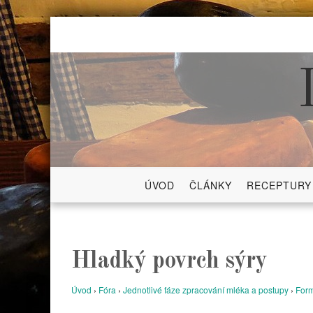
Skip
to
content
ÚVOD
ČLÁNKY
RECEPTURY
Hladký povrch sýry
Úvod
›
Fóra
›
Jednotlivé fáze zpracování mléka a postupy
›
Form