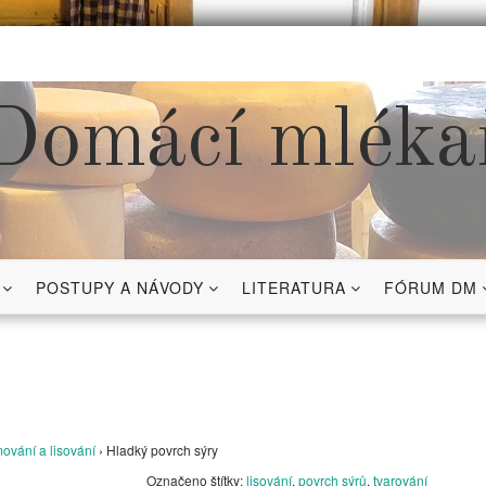
Domácí mléka
POSTUPY A NÁVODY
LITERATURA
FÓRUM DM
ování a lisování
›
Hladký povrch sýry
Označeno štítky:
lisování
,
povrch sýrů
,
tvarování