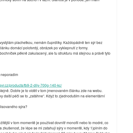
í vystýlám plachetkou, nemám čuprdlíky. Každopádně ten sýr bez
článku domácí polotvrdý, obrázek po vyklepnutí z formy.
bochníček pěkně zakulacený, ale tu strukturu má stejnou a právě tyto
c neporadim
syr.cz/products/fb9-2-dily-700g-140-kc/
 stejně. Dobře je to vidět v tom jmenovaném článku zde na webu.
ky další péči se to „zatáhne“. Když to zjednoduším na elementární
 lisovaného sýra?
ežitější v tom momentě je používat dovnitř monofil nebo to modré, co
la zkušenost, že lépe se mi zatahují sýry v momentě, kdy 1)plním do