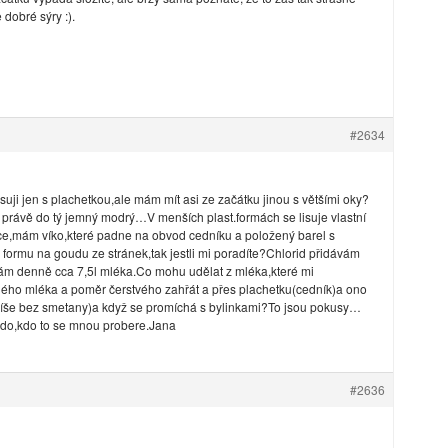
dobré sýry :).
#2634
uji jen s plachetkou,ale mám mít asi ze začátku jinou s většími oky?
 právě do tý jemný modrý…V menších plast.formách se lisuje vlastní
tce,mám víko,které padne na obvod cedníku a položený barel s
formu na goudu ze stránek,tak jestli mi poradíte?Chlorid přidávám
ám denně cca 7,5l mléka.Co mohu udělat z mléka,které mi
lého mléka a poměr čerstvého zahřát a přes plachetku(cedník)a ono
e píše bez smetany)a když se promíchá s bylinkami?To jsou pokusy…
kdo,kdo to se mnou probere.Jana
#2636