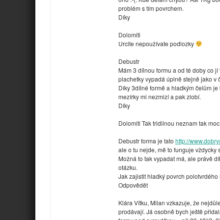
problém s tím povrchem.
Díky
Dolomiti
Urcite nepoužívate podlozky
Debustr
Mám 3 dílnou formu a od té doby co j
plachetky vypadá úplně stejně jako v 
Díky 3dílné formě a hladkým čelům je 
mezírky mi nezmizí a pak zlobí.
Díky
Dolomiti Tak tridilnou neznam tak mo
Debustr forma je tato
http://www.dobry
ale o tu nejde, mě to funguje vždycky
Možná to tak vypadat má, ale právě dí
otázku.
Jak zajistit hladký povrch polotvrdého
Odpovědět
Klára Vítku, Milan vzkazuje, že nejdůl
prodávají. Já osobně bych ještě přida