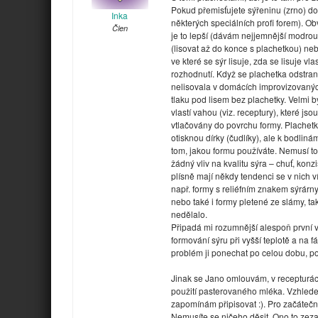
Pokud přemisťujete sýřeninu (zrno) d
Inka
některých speciálních profi forem). O
Člen
je to lepší (dávám nejjemnější modro
(lisovat až do konce s plachetkou) nebo
ve které se sýr lisuje, zda se lisuje 
rozhodnutí. Když se plachetka odstran
nelisovala v domácích improvizovaný
tlaku pod lisem bez plachetky. Velmi b
vlastí vahou (viz. receptury), které j
vtlačovány do povrchu formy. Plachet
otisknou dírky (čudlíky), ale k bodlin
tom, jakou formu používáte. Nemusí to
žádný vliv na kvalitu sýra – chuť, konz
plísně mají někdy tendenci se v nich v
např. formy s reliéfním znakem sýrárny
nebo také i formy pletené ze slámy, ta
nedělalo.
Připadá mi rozumnější alespoň první v
formování sýru při vyšší teplotě a na f
problém ji ponechat po celou dobu, p
Jinak se Jano omlouvám, v recepturác
použití pasterovaného mléka. Vzhledem
zapomínám připisovat :). Pro začátečn
Nemusíte se ničeho děsit. Ono to zeza