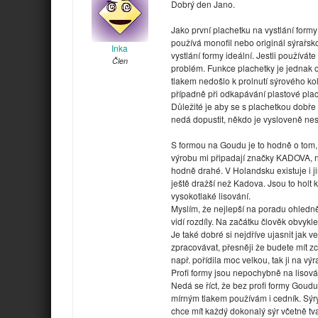
Dobrý den Jano.
Jako první plachetku na vystlání formy
používá monofil nebo originál sýrařsko
Inka
vystlání formy ideální. Jestli používá
Člen
problém. Funkce plachetky je jednak od
tlakem nedošlo k prolnutí sýrového ko
případně při odkapávání plastové plac
Důležité je aby se s plachetkou dobře
nedá dopustit, někdo je vysloveně nes
S formou na Goudu je to hodně o tom, 
výrobu mi připadají značky KADOVA, 
hodně drahé. V Holandsku existuje i j
ještě dražší než Kadova. Jsou to holt k
vysokotlaké lisování.
Myslím, že nejlepší na poradu ohledně 
vidí rozdíly. Na začátku člověk obvykl
Je také dobré si nejdříve ujasnit jak 
zpracovávat, přesněji že budete mít zc
např. pořídila moc velkou, tak ji na v
Profi formy jsou nepochybně na lisován
Nedá se říct, že bez profi formy Goud
mírným tlakem používám i cedník. Sýry
chce mít každý dokonalý sýr včetně tv