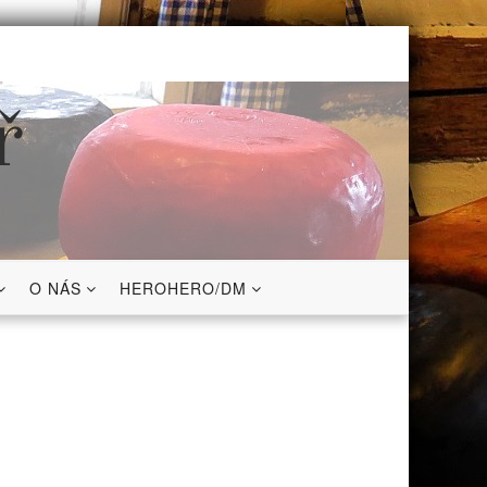
ř
O NÁS
HEROHERO/DM