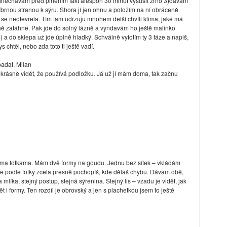
2)nechávám před plněním fakt alespoň 30 minut vysušit zrno 3)dávám
íbrnou stranou k sýru. Shora jí jen ohnu a položím na ní obráceně
se neotevřela. Tím tam udržuju mnohem delší chvíli klima, jaké má
ně zatáhne. Pak jde do solný lázně a vyndavám ho ještě malinko
a do sklepa už jde úplně hladký. Schválně vyfotím ty 3 fáze a napiš,
s chtěl, nebo zda toto ti ještě vadí.
padat. Milan
m krásně vidět, že používá podložku. Já už jí mám doma, tak začnu
věma fotkama. Mám dvě formy na goudu. Jednu bez sítek – vkládám
že podle fotky zcela přesně pochopíš, kde děláš chybu. Dávám obě,
 mlíka, stejný postup, stejná sýřenina. Stejný lis – vzadu je vidět, jak
 i formy. Ten rozdíl je obrovský a jen s plachetkou jsem to ještě