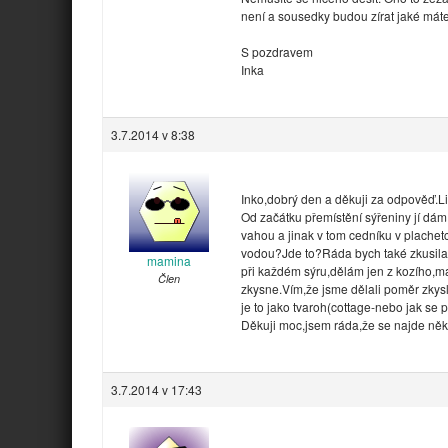
není a sousedky budou zírat jaké máte 
S pozdravem
Inka
3.7.2014 v 8:38
Inko,dobrý den a děkuji za odpověď.Lis
Od začátku přemístění sýřeniny jí dám
vahou a jinak v tom cedníku v plache
vodou?Jde to?Ráda bych také zkusila 
mamina
při každém sýru,dělám jen z kozího,m
Člen
zkysne.Vím,že jsme dělali poměr zkys
je to jako tvaroh(cottage-nebo jak s
Děkuji moc,jsem ráda,že se najde ně
3.7.2014 v 17:43