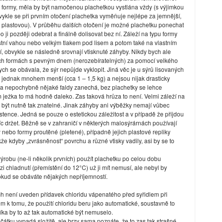
o formy, měla by být namočenou plachetkou vystlána vždy (s výjimkou
bvykle se při prvním otočení plachetka vyměňuje nejlépe za jemnější,
u plastovou). V průběhu dalších otočení je možné plachetku ponechat
 ji později odebrat a finálně dolisovat bez ní. Záleží na typu formy
vlastní vahou nebo velkým tlakem pod lisem a potom také na vlastním
í, obvykle se následně srovnají vtisknuté záhyby. Nikdy bych ale
ch formách s pevným dnem (nerozebíratelných) za pomocí velkého
ych se obávala, že sýr nepůjde vyklopit. Jiná věc je u sýrů lisovaných
sou jednak mnohem menší (cca 1 – 1,5 kg) a nejsou nijak drasticky
ka nepochybně nějaké faldy zanechá, bez plachetky se lehce
ám ježka to má hodně daleko. Zas taková hrůza to není. Velmi záleží na
 být nutně tak znatelné. Jinak záhyby ani výběžky nemají vůbec
istence. Jedná se pouze o estetickou záležitost a v případě že přijdou
íc držet. Běžně se v zahraničí v některých malosýrárnách používají
 nebo formy proutěné (pletené), případně jejich plastové repliky
kže kdyby „zvrásněnost“ povrchu a různé vtisky vadily, asi by se to
ýrobu (ne-li několik prvních) použít plachetku po celou dobu
ázi chladnutí (přemístění do 12°C) už ji mít nemusí, ale nebyl by
okud se obáváte nějakých nepříjemností.
h není uveden přídavek chloridu vápenatého před syřidlem při
 k tomu, že použití chloridu beru jako automatické, soustavně to
íka by to až tak automatické být nemuselo.
čátku vypadá složitě, ale brzy sama poznáte, že to zas tak strašné