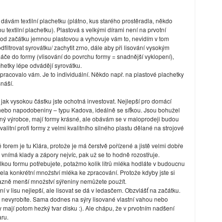
 dávám textilní plachetku (plátno, kus starého prostěradla, někdo
u textilní plachetku). Plastová s velkými dírami není na prvotní
te od začátku jemnou plastovou a vyhovuje vám to, nevidím v tom
filtrovat syrovátku/ zachytit zrno, dále aby při lisování vysokým
láče do formy (vlisování do povrchu formy = snadnější vyklopení),
hetky lépe odvádějí syrovátku.
 pracovalo vám. Je to individuální. Někdo např. na plastové plachetky
náší.
jak vysokou částku jste ochotná investovat. Nejlepší pro domácí
nebo napodobeniny – typu Kadova, ideálně se síťkou. Jsou bohužel
iný výrobce, mají formy krásné, ale obávám se v maloprodeji budou
valitní profi formy z velmi kvalitního silného plastu dělané na strojové
forem je tu Klára, protože je má čerstvě pořízené a jistě velmi dobře
e vnímá klady a zápory nejvíc, pak už se to hodně rozostřuje.
velkou formu potřebujete, potažmo kolik litrů mléka hodláte v budoucnu
ela konkrétní množství mléka ke zpracování. Protože kdyby jste si
ýrazně menší množství sýřeniny nemůžete použít.
í v lisu nejlepší, ale lisovat se dá v ledasčem. Obzvlášť na začátku.
u nevyrobíte. Sama dodnes na sýry lisované vlastní vahou nebo
 mají potom hezký tvar disku :). Ale chápu, že v prvotním nadšení
aru.