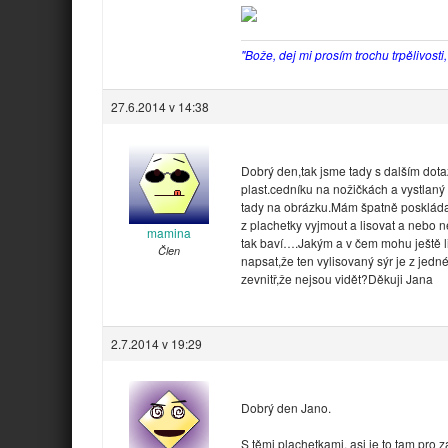
"Bože, dej mi prosím trochu trpělivosti
27.6.2014 v 14:38
Dobrý den,tak jsme tady s dalším dot
plast.cedníku na nožičkách a vystlan
tady na obrázku.Mám špatně poskláda
z plachetky vyjmout a lisovat a nebo 
mamina
tak baví….Jakým a v čem mohu ještě l
Člen
napsat,že ten vylisovaný sýr je z jedné 
zevnitř,že nejsou vidět?Děkuji Jana
2.7.2014 v 19:29
Dobrý den Jano.
S těmi plachetkami, asi je to tam pr