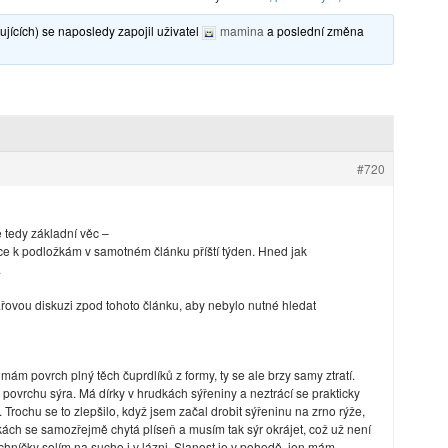
jících) se naposledy zapojil uživatel
mamina
a poslední změna
#720
 tedy základní věc –
ce k podložkám v samotném článku příští týden. Hned jak
.
ářovou diskuzi zpod tohoto článku, aby nebylo nutné hledat
mám povrch plný těch čuprdlíků z formy, ty se ale brzy samy ztratí.
vrchu sýra. Má dírky v hrudkách sýřeniny a neztrácí se prakticky
e. Trochu se to zlepšilo, když jsem začal drobit sýřeninu na zrno rýže,
rkách se samozřejmě chytá plíseň a musím tak sýr okrájet, což už není
hníčky solím na sucho i v lázni. Slanost je v pohodě, jen mám