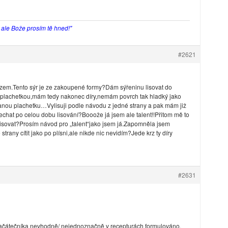
, ale Bože prosím tě hned!"
#2621
azem.Tento sýr je ze zakoupené formy?Dám sýřeninu lisovat do
ý plachetkou,mám tedy nakonec díry,nemám povrch tak hladký jako
nou plachetku…Vylisuji podle návodu z jedné strany a pak mám již
nechat po celou dobu lisování?Booože já jsem ale talent!!Přitom mě to
isovat?Prosím návod pro „talent“jako jsem já.Zapomněla jsem
strany cítit jako po plísni,ale nikde nic nevidím?Jede krz ty díry
#2631
o začátečníka nevhodně/ nejednoznačně v recepturách formulováno.