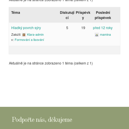
Téma
Diskutují
Příspěvk
Poslední
cí
y
příspěvek
Hladký povrch sýry
5
19
před 12 roky
Založil:
Klara-admin
mamina
v:
Formování a lisování
Aktuálně je na stránce zobrazeno 1 téma (celkem z 1)
Podpořte nás, děkujeme