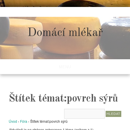
Skip
to
content
Domácí mlékař
MENU
Štítek témat:povrch sýrů
Úvod
›
Fóra
›
Štítek témat:povrch sýrů
Aktuálně je na stránce zobrazeno 1 téma (celkem z 1)