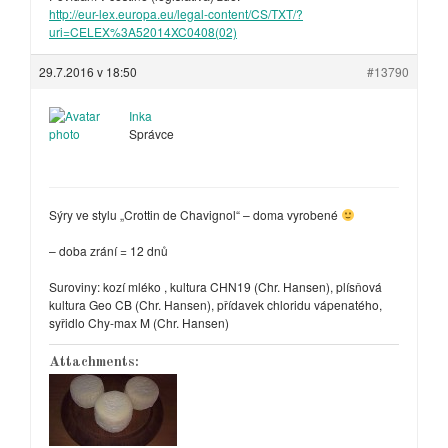
http://eur-lex.europa.eu/legal-content/CS/TXT/?
uri=CELEX%3A52014XC0408(02)
29.7.2016 v 18:50
#13790
Inka
Správce
Sýry ve stylu „Crottin de Chavignol“ – doma vyrobené
– doba zrání = 12 dnů
Suroviny: kozí mléko , kultura CHN19 (Chr. Hansen), plísňová
kultura Geo CB (Chr. Hansen), přídavek chloridu vápenatého,
syřidlo Chy-max M (Chr. Hansen)
Attachments: