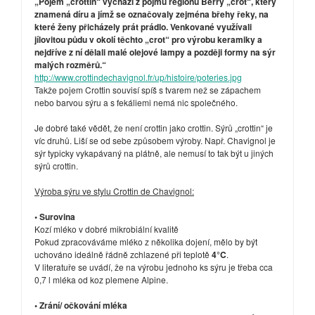
„Pojem „crottin“ vychází z pojmu regionu Berry „crot“, který
znamená díru a jímž se označovaly zejména břehy řeky, na
které ženy přicházely prát prádlo. Venkované využívali
jílovitou půdu v okolí těchto „crot“ pro výrobu keramiky a
nejdříve z ní dělali malé olejové lampy a později formy na sýr
malých rozměrů.“
http://www.crottindechavignol.fr/up/histoire/poteries.jpg
Takže pojem Crottin souvisí spíš s tvarem než se zápachem
nebo barvou sýru a s fekáliemi nemá nic společného.
Je dobré také vědět, že není crottin jako crottin. Sýrů „crottin“ je
víc druhů. Liší se od sebe způsobem výroby. Např. Chavignol je
sýr typicky vykapávaný na plátně, ale nemusí to tak být u jiných
sýrů crottin.
Výroba sýru ve stylu Crottin de Chavignol:
• Surovina
Kozí mléko v dobré mikrobiální kvalitě
Pokud zpracováváme mléko z několika dojení, mělo by být
uchováno ideálně řádně zchlazené při teplotě
4°C
.
V literatuře se uvádí, že na výrobu jednoho ks sýru je třeba cca
0,7 l mléka od koz plemene Alpine.
• Zrání/ očkování mléka