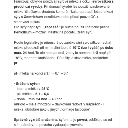
Francouzi obvykle používají syrové mléko a očkují
syrovátkou z
předchozí výroby
. Při domácí výrobě lze použít i pasterované
mléko, či očkovat vhodnou komerční kulturou, např. Iota pro kozí
sýry s
Geotrichum candidum
, nebo přidat pouze GC +
startovací kulturu …
Pro sýry např. typu
„repassé“
je nutné použít i patřičné plísně
Penicillium
– možný i nástřik na počátku zrání sýrů.
Podle legislativy je přípustné po zaočkování syrovátkou nechat
mléko předezrát při minimální teplotě
10°C (lze i vyšší) po dobu
max. 24 hod.
To ale neznamená, že by to nemohlo být např. při
18°C, mnohem kratší dobu. Důležitý je stav mléka, konkrétně
pH
.
pH mléka na konci zrání = 6,1 – 6,4
• Srážení/ sýření
– teplota mléka =
25°C
– pH mléka =
6,1 – 6,4
– doba =
min. 24 hod.
– 48 hod.
syřidlo
– malé množství – dávkování řádově
v kapkách
/ l
mléka, obdobně jako u jiných „formage lacticque“
Správně vyzrálá sraženina
/ sýřenina je
pevná
, odděluje se od
stěn nádoby, na povrchu vystupuje syrovátka.