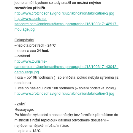
jedno a měli bychom se tedy snažit
co možná nejvíce
rozměrům přiblížit
.
http://www.crottindechavignol.fr/up/fabrication/fabrication-2.jpg
http://www.tourisme-
sancerre.com//contenus/9/cms_paragraphe//16/100317142917_
moulage.jpg
Odkapávání
– teplota prostředí =
24°C
– doba =
cca 24 hod.
–
otáčení
http://www.tourisme-
sancerre.com//contenus/9/cms_paragraphe//18/100317143042_
demoulage.jpg
I. cca = po10ti hodinách (+ solení čela, pokud nebyla sýřenina již
nasolena)
II. cca po následujících 10ti hodinách (+ solení podstava, boky,)
http://www.crottindechavignol.fr/up/fabrication/fabrication-3.jpg
• Zrání
Ressuyage:
Po řádném vykapání a nasolení sýry bez formiček přemístíme do
místnosti s
nižší teplotou
k dalšímu odvodnění/ dosušení –
nejlépe na nějakém roštu/ mřížce.
– teplota =
18°C