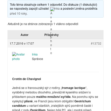
Toto téma obsahuje celkem 1 odpověď. Do diskuze (1 diskutující)
se naposledy zapojil uživatel
Inka
a poslední změna proběhla
před 10 roky
.
Aktuálně je na stránce zobrazeno 1 vlákno odpovědi
Autor
Příspěvky
17.7.2016 v 17:07
#13732
Inka
Správce
Crottin de Chavignol
Jedná se o francouzský sýr z rodiny „
fromage lactique
“,
vyráběný metodou dlouhého, převážně kyselého srážení s
přídavkem pouze
malého množství syřidla
. Na povrchu sýru se
vyskytují
plísně
, ve Francii jsou krom obligátní
Geotrichum
candidum
u variant starších, zralejších sýrů poměrně časté i
plísně z rodu
Penicillium
. Nejen bílá PC, ale i modrá plíseň