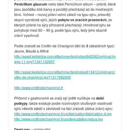
Penicillium glaucum
nebo také
Penicillium album – plísně, které
jsou zpočátku bílé barvy a později přecházejí až do modravých
tónů. Vzhled – rozvoj plísní velmi záleží na typu sýru, přesněji
stupni vyzrálosti sýrů, jejich
pobytu ve zracích prostorách
, ze
kterých plísně na sýry přirozeně přecházejí. Hmotnost sýru se
pohybuje mezi 60 – 90 g, podle typu sýru, tedy jeho stupně
zrání/ vyschnutí.
Podle zralosti se Crottin de Chavignol dělí do
3
zákaldních typů:
Jeune, Bleuté a Affiné
http://asset.keldelice.com/attachments/photos/642062/original/im
age-11.png?1341132657
http://asset.keldelice.com/attachments/photos/613412/original/cr
ottin-de-chavignol.jpg?1317982000
http://www.crottindechavignol.fr
Přičemž v gastronomii se zralý sýr ještě rozlišuje na
další
podtypy
, takže existuje podle rozvinutých chuťových vlastností
sýrů několik stádií v závislosti na fázi zralosti (délce zrání) sýru:
http://www.crottindechavignol.fr/up/fabrication/fabrication-4.jpg
http://www.crottindechavignol.fr/up/degustation/rebus.jpg
Demi-sec
– polosuchý