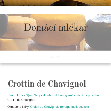
Skip
to
content
Domácí mlékař
MENU
Crottin de Chavignol
Úvod
›
Fóra
›
Sýry
›
Sýry s dlouhou dobou sýření a plísní na povrchu
›
Crottin de Chavignol
Označeno štítky:
Crottin de Chavignol
,
fromage lactique
,
kozí