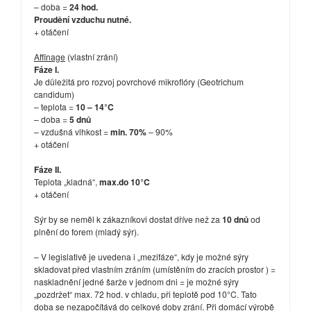
– doba =
24 hod.
Proudění vzduchu nutné.
+ otáčení
Affinage
(vlastní zrání)
Fáze I.
Je důležitá pro rozvoj povrchové mikroflóry (Geotrichum
candidum)
– teplota =
10 – 14°C
– doba =
5 dnů
– vzdušná vlhkost =
min. 70%
– 90%
+ otáčení
Fáze II.
Teplota „kladná“,
max.do 10°C
+ otáčení
Sýr by se neměl k zákazníkovi dostat dříve než za
10 dnů
od
plnění do forem (mladý sýr).
– V legislativě je uvedena i „mezifáze“, kdy je možné sýry
skladovat před vlastním zráním (umístěním do zracích prostor ) =
naskladnění jedné šarže v jednom dni = je možné sýry
„pozdržet“ max. 72 hod. v chladu, při teplotě pod 10°C. Tato
doba se nezapočítává do celkové doby zrání. Při domácí výrobě