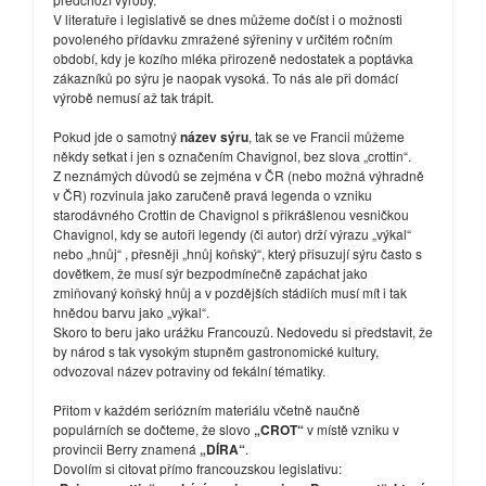
V literatuře i legislativě se dnes můžeme dočíst i o možnosti
povoleného přídavku zmražené sýřeniny v určitém ročním
období, kdy je kozího mléka přirozeně nedostatek a poptávka
zákazníků po sýru je naopak vysoká. To nás ale při domácí
výrobě nemusí až tak trápit.
Pokud jde o samotný
název sýru
, tak se ve Francii můžeme
někdy setkat i jen s označením Chavignol, bez slova „crottin“.
Z neznámých důvodů se zejména v ČR (nebo možná výhradně
v ČR) rozvinula jako zaručeně pravá legenda o vzniku
starodávného Crottin de Chavignol s přikrášlenou vesničkou
Chavignol, kdy se autoři legendy (či autor) drží výrazu „výkal“
nebo „hnůj“ , přesněji „hnůj koňský“, který přisuzují sýru často s
dovětkem, že musí sýr bezpodmínečně zapáchat jako
zmiňovaný koňský hnůj a v pozdějších stádiích musí mít i tak
hnědou barvu jako „výkal“.
Skoro to beru jako urážku Francouzů. Nedovedu si představit, že
by národ s tak vysokým stupněm gastronomické kultury,
odvozoval název potraviny od fekální tématiky.
Přitom v každém seriózním materiálu včetně naučně
populárních se dočteme, že slovo
„CROT“
v místě vzniku v
provincii Berry znamená
„DÍRA“
.
Dovolím si citovat přímo francouzskou legislativu: