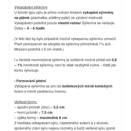
Vykapávání sýřeniny
U tohoto typu sýru je přímo nutným krokem
vykapání sýřeniny
na plátně
(plachetka, plátěný pytel) ve výrobní místnosti.
Vykapávání probíhá pouze
vlastní vahou
! Sýřenina se nelisuje.
Doba =
4 – 6 hodin
(V této fázi by bylo případně možné vykapanou sýřeninu zmrazit.
Před zamrazením se obvykle do sýřeniny přimíchává 1% soli.
Mražení probíhá v 5 cm vrstvě.)
I u čerstvé nezmražené sýřeniny je volitelně možné přidat sůl
0,8
– 1%
hmotnosti sýřeniny, není to však nezbytně nutné – čistě jak
komu vyhovuje.
• Formování/ plnění
Vykapaná sýřenina se plní do
kelímkových mírně kónických
forem s mírně zaoblenou hranou.
Velikost formy:
– spodní průměr (dno) =
5,5 cm
– horní průměr =
7,5 cm
– výška formy =
maximálně 8 cm
Z hlediska odkapávání sýru, následného sušení a z důvodu
správného zrání sýru nejsou rozměry a tudíž velikost sýru úplně