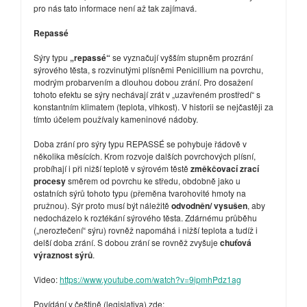
pro nás tato informace není až tak zajímavá.
Repassé
Sýry typu
„repassé“
se vyznačují vyšším stupněm prozrání
sýrového těsta, s rozvinutými plísněmi Penicillium na povrchu,
modrým probarvením a dlouhou dobou zrání. Pro dosažení
tohoto efektu se sýry nechávají zrát v „uzavřeném prostředí“ s
konstantním klimatem (teplota, vlhkost). V historii se nejčastěji za
tímto účelem používaly kameninové nádoby.
Doba zrání pro sýry typu REPASSÉ se pohybuje řádově v
několika měsících. Krom rozvoje dalších povrchových plísní,
probíhají i při nižší teplotě v sýrovém těstě
změkčovací zrací
procesy
směrem od povrchu ke středu, obdobně jako u
ostatních sýrů tohoto typu (přeměna tvarohovité hmoty na
pružnou). Sýr proto musí být náležitě
odvodněn/ vysušen
, aby
nedocházelo k roztékání sýrového těsta. Zdárnému průběhu
(„neroztečení“ sýru) rovněž napomáhá i nižší teplota a tudíž i
delší doba zrání. S dobou zrání se rovněž zvyšuje
chuťová
výraznost sýrů
.
Video:
https://www.youtube.com/watch?v=9ipmhPdz1ag
Povídání v češtině (legislativa) zde: