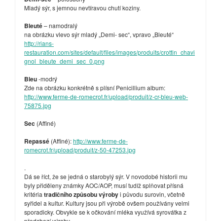
Mladý sýr, s jemnou nevtíravou chutí koziny.
Bleuté
– namodralý
na obrázku vlevo sýr mladý „Demi- sec“, vpravo „Bleuté“
http://rians-
restauration.com/sites/default/files/images/produits/crottin_chavi
gnol_bleute_demi_sec_0.png
Bleu
-modrý
Zde na obrázku konkrétně s plísní Penicillium album:
http://www.ferme-de-romecrot.fr/upload/produit/z-cr-bleu-web-
75875.jpg
Sec
(Affiné)
Repassé
(Affiné):
http://www.ferme-de-
romecrot.fr/upload/produit/z-50-47253.jpg
.
Dá se říct, že se jedná o starobylý sýr. V novodobé historii mu
byly přiděleny známky AOC/AOP, musí tudíž splňovat přísná
kritéria
tradičního způsobu výroby
i původu surovin, včetně
syřidel a kultur. Kultury jsou při výrobě ovšem používány velmi
sporadicky. Obvykle se k očkování mléka využívá syrovátka z
předchozí výroby.