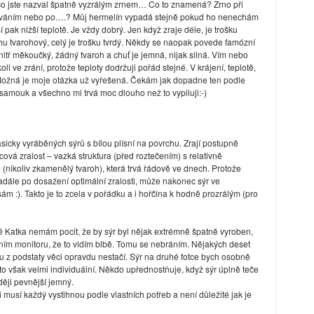
 co jste nazval špatně vyzrálým zrnem… Co to znamená? Zrno při
mováním nebo po….? Můj hermelín vypadá stejně pokud ho nenechám
pak nižší teplotě. Je vždy dobrý. Jen když zraje déle, je trošku
rochu tvarohový, celý je trošku tvrdý. Někdy se naopak povede famózní
nitř měkoučký, žádný tvaroh a chuť je jemná, nijak silná. Vím nebo
li ve zrání, protože teploty dodržuji pořád stejné. V krájení, teplotě,
Možná je moje otázka už vyřešená. Čekám jak dopadne ten podle
samouk a všechno mi trvá moc dlouho než to vypiluji:-)
sicky vyráběných sýrů s bílou plísní na povrchu. Zrají postupně
vá zralost – vazká struktura (před roztečením) s relativně
nikoliv zkamenělý tvaroh), která trvá řádově ve dnech. Protože
nadále po dosažení optimální zralosti, může nakonec sýr ve
m :). Takto je to zcela v pořádku a i hořčina k hodně prozrálým (pro
é Katka nemám pocit, že by sýr byl nějak extrémně špatně vyroben,
šením monitoru, že to vidím blbě. Tomu se nebráním. Nějakých deset
ru z podstaty věci opravdu nestačí. Sýr na druhé fotce bych osobně
 to však velmi individuální. Někdo upřednostňuje, když sýr úplně teče
ději pevnější jemný.
i musí každý vystihnou podle vlastních potřeb a není důležité jak je