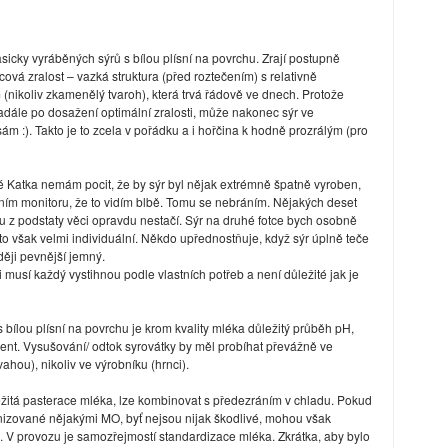
sicky vyráběných sýrů s bílou plísní na povrchu. Zrají postupně
vá zralost – vazká struktura (před roztečením) s relativně
nikoliv zkamenělý tvaroh), která trvá řádově ve dnech. Protože
nadále po dosažení optimální zralosti, může nakonec sýr ve
m :). Takto je to zcela v pořádku a i hořčina k hodně prozrálým (pro
é Katka nemám pocit, že by sýr byl nějak extrémně špatně vyroben,
šením monitoru, že to vidím blbě. Tomu se nebráním. Nějakých deset
ru z podstaty věci opravdu nestačí. Sýr na druhé fotce bych osobně
 to však velmi individuální. Někdo upřednostňuje, když sýr úplně teče
ději pevnější jemný.
i musí každý vystihnou podle vlastních potřeb a není důležité jak je
s bílou plísní na povrchu je krom kvality mléka důležitý průběh pH,
ient. Vysušování/ odtok syrovátky by měl probíhat převážně ve
ahou), nikoliv ve výrobníku (hrnci).
ežitá pasterace mléka, lze kombinovat s předezráním v chladu. Pokud
nizované nějakými MO, byť nejsou nijak škodlivé, mohou však
. V provozu je samozřejmostí standardizace mléka. Zkrátka, aby bylo