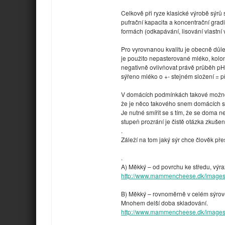
Celkově při ryze klasické výrobě sýrů 
pufrační kapacita a koncentrační grad
formách (odkapávání, lisování vlastní v
Pro vyrovnanou kvalitu je obecně důl
je použito nepasterované mléko, kolo
negativně ovlivňovat právě průběh pH
sýřeno mléko o +- stejném složení = 
V domácích podmínkách takové možnos
že je něco takového snem domácích s
Je nutné smířit se s tím, že se doma 
stupeň prozrání je čistě otázka zkušen
.
Záleží na tom jaký sýr chce člověk pře
.
A) Měkký – od povrchu ke středu, výrazn
http://www.mammencheese.dk/image
B) Měkký – rovnoměrně v celém sýrovém
Mnohem delší doba skladování.
http://www.mammencheese.dk/image