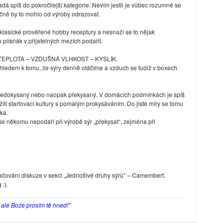
dá spíš do pokročilejší kategorie. Nevím jestli je vůbec rozumné se
čně by to mohlo od výroby odrazovat.
klasické prověřené hobby receptury a nesnaží se to nějak
 plísňák v přijatelných mezích podařit.
ory TEPLOTA – VZDUŠNÁ VLHKOST – KYSLÍK.
zhledem k tomu, že sýry denně otáčíme a vzduch se tudíž v boxech
 nedokysaný nebo naopak překysaný. V domácích podmínkách je spíš
tí startovací kultury s pomalým prokysáváním. Do jisté míry se tomu
ka.
e někomu nepodaří při výrobě sýr „překysat“, zejména při
ačování diskuze v sekci „Jednotlivé druhy sýrů“ – Camembert.
:).
, ale Bože prosím tě hned!"