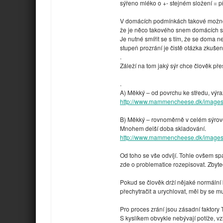
sýřeno mléko o +- stejném složení = 
V domácích podmínkách takové možnos
že je něco takového snem domácích s
Je nutné smířit se s tím, že se doma 
stupeň prozrání je čistě otázka zkušen
.
Záleží na tom jaký sýr chce člověk pře
.
A) Měkký – od povrchu ke středu, výrazn
http://www.mammencheese.dk/image
B) Měkký – rovnoměrně v celém sýrovém
Mnohem delší doba skladování.
http://www.mammencheese.dk/image
Od toho se vše odvíjí. Tohle ovšem spa
zde o problematice rozepisovat. Zbyte
Pokud se člověk drží nějaké normální 
přechytračit a urychlovat, měl by se mu
Pro proces zrání jsou zásadní fakt
S kyslíkem obvykle nebývají potíže, v