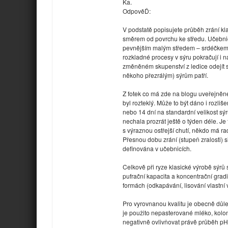
Ka.
OdpověĎ:
V podstatě popisujete průběh zrání kla
směrem od povrchu ke středu. Učebnico
pevnějším malým středem – srdéčkem (
rozkladné procesy v sýru pokračují i 
změněném skupenství z ledice odejít sá
někoho přezrálým) sýrům patří.
Z fotek co má zde na blogu uveřejněn
byl rozteklý. Může to být dáno i rozli
nebo 14 dní na standardní velikost sý
nechala prozrát ještě o týden déle. Je
s výraznou ostřejší chutí, někdo má ra
Přesnou dobu zrání (stupeň zralosti) s
definována v učebnicích.
Celkově při ryze klasické výrobě sýrů 
pufrační kapacita a koncentrační grad
formách (odkapávání, lisování vlastní v
Pro vyrovnanou kvalitu je obecně důl
je použito nepasterované mléko, kolo
negativně ovlivňovat právě průběh pH