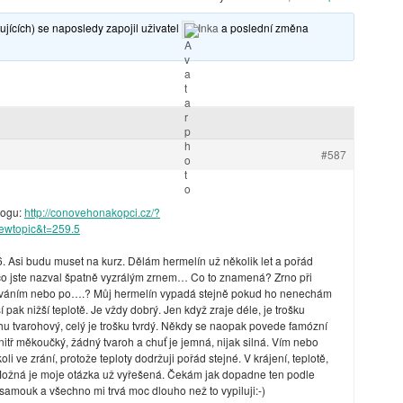
jících) se naposledy zapojil uživatel
Inka
a poslední změna
#587
logu:
http://conovehonakopci.cz/?
ewtopic&t=259.5
6. Asi budu muset na kurz. Dělám hermelín už několik let a pořád
 co jste nazval špatně vyzrálým zrnem… Co to znamená? Zrno při
mováním nebo po….? Můj hermelín vypadá stejně pokud ho nenechám
pak nižší teplotě. Je vždy dobrý. Jen když zraje déle, je trošku
rochu tvarohový, celý je trošku tvrdý. Někdy se naopak povede famózní
nitř měkoučký, žádný tvaroh a chuť je jemná, nijak silná. Vím nebo
li ve zrání, protože teploty dodržuji pořád stejné. V krájení, teplotě,
Možná je moje otázka už vyřešená. Čekám jak dopadne ten podle
samouk a všechno mi trvá moc dlouho než to vypiluji:-)