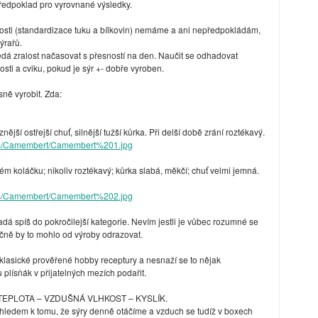
předpoklad pro vyrovnané výsledky.
ti (standardizace tuku a bílkovin) nemáme a ani nepředpokládám,
ýrařů.
nedá zralost načasovat s přesností na den. Naučit se odhadovat
osti a cviku, pokud je sýr +- dobře vyroben.
sně vyrobit. Zda:
ější ostřejší chuť, silnější tužší kůrka. Při delší době zrání roztékavý.
s/Camembert/Camembert%201.jpg
 koláčku; nikoliv roztékavý; kůrka slabá, měkčí; chuť velmi jemná.
s/Camembert/Camembert%202.jpg
dá spíš do pokročilejší kategorie. Nevím jestli je vůbec rozumné se
čně by to mohlo od výroby odrazovat.
klasické prověřené hobby receptury a nesnaží se to nějak
 plísňák v přijatelných mezích podařit.
ory TEPLOTA – VZDUŠNÁ VLHKOST – KYSLÍK.
zhledem k tomu, že sýry denně otáčíme a vzduch se tudíž v boxech