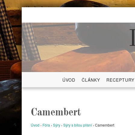
Skip
to
content
ÚVOD
ČLÁNKY
RECEPTURY
Camembert
Úvod
›
Fóra
›
Sýry
›
Sýry s bílou plísní
›
Camembert