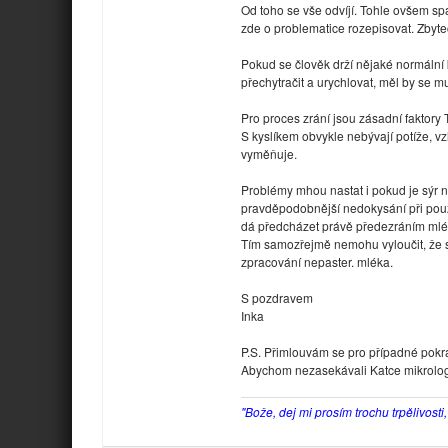
Od toho se vše odvíjí. Tohle ovšem spa
zde o problematice rozepisovat. Zbyte
Pokud se člověk drží nějaké normální 
přechytračit a urychlovat, měl by se mu
Pro proces zrání jsou zásadní fakt
S kyslíkem obvykle nebývají potíže, v
vyměňuje.
Problémy mhou nastat i pokud je sýr
pravděpodobnější nedokysání při použi
dá předcházet právě předezráním mlé
Tím samozřejmě nemohu vyloučit, že s
zpracování nepaster. mléka.
S pozdravem
Inka
P.S. Přimlouvám se pro případné pokr
Abychom nezasekávali Katce mikrolog 
"Bože, dej mi prosím trochu trpělivosti