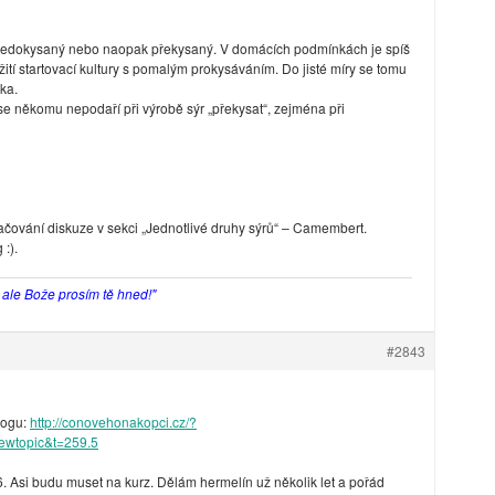
 nedokysaný nebo naopak překysaný. V domácích podmínkách je spíš
tí startovací kultury s pomalým prokysáváním. Do jisté míry se tomu
ka.
e někomu nepodaří při výrobě sýr „překysat“, zejména při
ačování diskuze v sekci „Jednotlivé druhy sýrů“ – Camembert.
:).
, ale Bože prosím tě hned!"
#2843
logu:
http://conovehonakopci.cz/?
ewtopic&t=259.5
6. Asi budu muset na kurz. Dělám hermelín už několik let a pořád