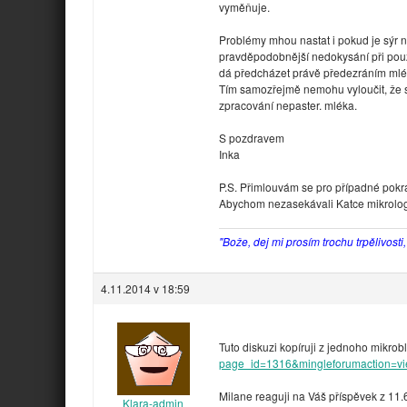
vyměňuje.
Problémy mhou nastat i pokud je sýr
pravděpodobnější nedokysání při použi
dá předcházet právě předezráním mlé
Tím samozřejmě nemohu vyloučit, že s
zpracování nepaster. mléka.
S pozdravem
Inka
P.S. Přimlouvám se pro případné pokr
Abychom nezasekávali Katce mikrolog 
"Bože, dej mi prosím trochu trpělivosti
4.11.2014 v 18:59
Tuto diskuzi kopíruji z jednoho mikrob
page_id=1316&mingleforumaction=vi
Milane reaguji na Váš příspěvek z 11.
Klara-admin