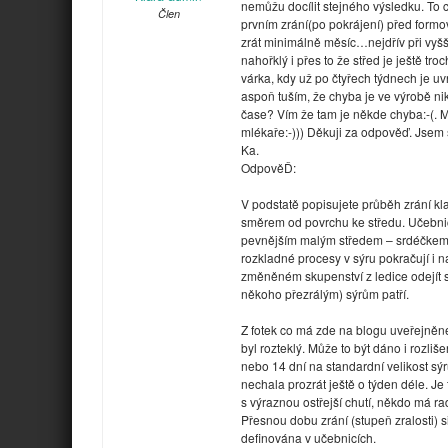
nemůžu docílit stejného výsledku. To
Člen
prvním zrání(po pokrájení) před for
zrát minimálně měsíc…nejdřív při vyšší 
nahořklý i přes to že střed je ještě t
várka, kdy už po čtyřech týdnech je uv
aspoň tuším, že chyba je ve výrobě niko
čase? Vím že tam je někde chyba:-(. 
mlékaře:-))) Děkuji za odpověď. Jsem 
Ka.
OdpověĎ:
V podstatě popisujete průběh zrání kla
směrem od povrchu ke středu. Učebnico
pevnějším malým středem – srdéčkem (
rozkladné procesy v sýru pokračují i 
změněném skupenství z ledice odejít sá
někoho přezrálým) sýrům patří.
Z fotek co má zde na blogu uveřejněn
byl rozteklý. Může to být dáno i rozli
nebo 14 dní na standardní velikost sý
nechala prozrát ještě o týden déle. Je
s výraznou ostřejší chutí, někdo má ra
Přesnou dobu zrání (stupeň zralosti) s
definována v učebnicích.