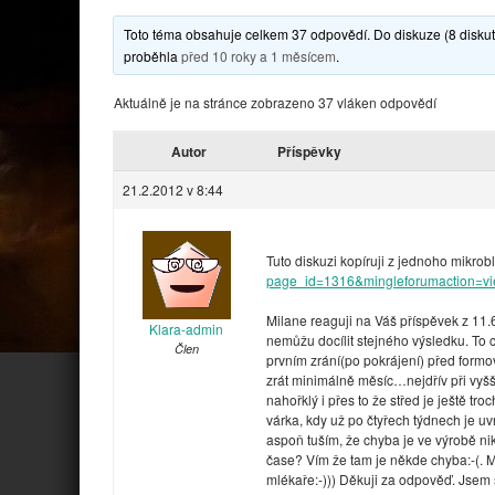
Toto téma obsahuje celkem 37 odpovědí. Do diskuze (8 diskutu
proběhla
před 10 roky a 1 měsícem
.
Aktuálně je na stránce zobrazeno 37 vláken odpovědí
Autor
Příspěvky
21.2.2012 v 8:44
Tuto diskuzi kopíruji z jednoho mikrob
page_id=1316&mingleforumaction=vi
Milane reaguji na Váš příspěvek z 11.
Klara-admin
nemůžu docílit stejného výsledku. To
Člen
prvním zrání(po pokrájení) před for
zrát minimálně měsíc…nejdřív při vyšší 
nahořklý i přes to že střed je ještě t
várka, kdy už po čtyřech týdnech je uv
aspoň tuším, že chyba je ve výrobě niko
čase? Vím že tam je někde chyba:-(. 
mlékaře:-))) Děkuji za odpověď. Jsem 