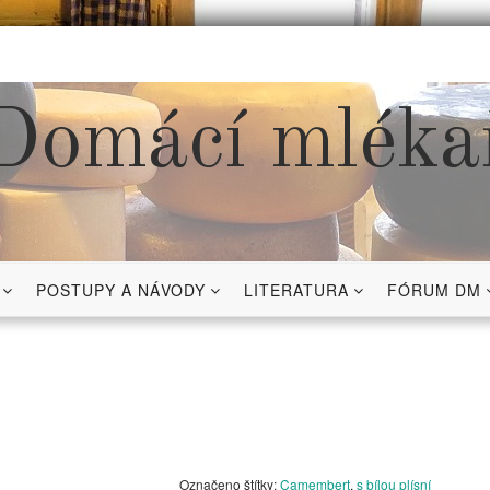
Domácí mléka
POSTUPY A NÁVODY
LITERATURA
FÓRUM DM
Označeno štítky:
Camembert
,
s bílou plísní