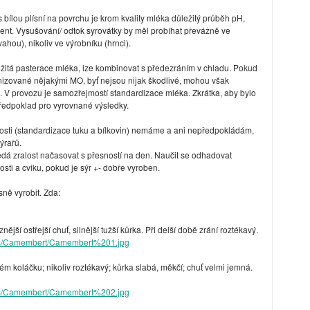
s bílou plísní na povrchu je krom kvality mléka důležitý průběh pH,
ient. Vysušování/ odtok syrovátky by měl probíhat převážně ve
ahou), nikoliv ve výrobníku (hrnci).
ežitá pasterace mléka, lze kombinovat s předezráním v chladu. Pokud
nizované nějakými MO, byť nejsou nijak škodlivé, mohou však
. V provozu je samozřejmostí standardizace mléka. Zkrátka, aby bylo
předpoklad pro vyrovnané výsledky.
ti (standardizace tuku a bílkovin) nemáme a ani nepředpokládám,
ýrařů.
nedá zralost načasovat s přesností na den. Naučit se odhadovat
osti a cviku, pokud je sýr +- dobře vyroben.
sně vyrobit. Zda:
ější ostřejší chuť, silnější tužší kůrka. Při delší době zrání roztékavý.
s/Camembert/Camembert%201.jpg
 koláčku; nikoliv roztékavý; kůrka slabá, měkčí; chuť velmi jemná.
s/Camembert/Camembert%202.jpg