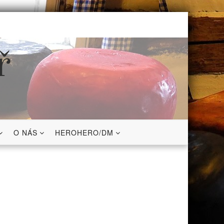
ř
O NÁS
HEROHERO/DM