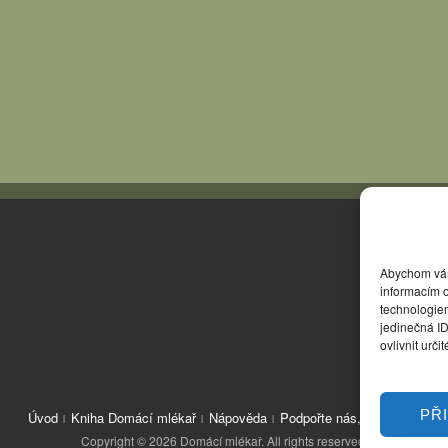
Abychom vám 
informacím o
technologie
jedinečná I
ovlivnit urči
PŘ
Úvod
Kniha Domácí mlékař
Nápověda
Podpořte nás, děkujeme
Copyright © 2026 Domácí mlékař. All rights reserved.