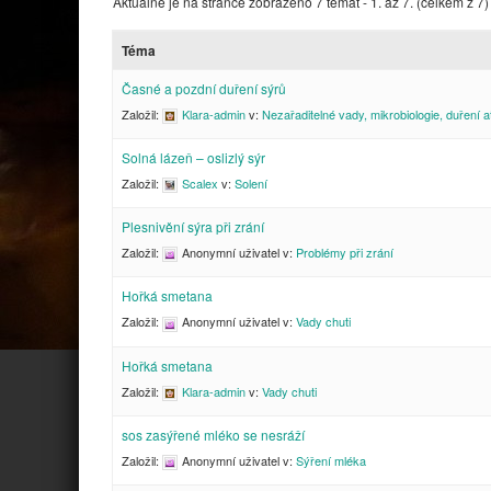
Aktuálně je na stránce zobrazeno 7 témat - 1. až 7. (celkem z 7)
Téma
Časné a pozdní duření sýrů
Založil:
Klara-admin
v:
Nezařaditelné vady, mikrobiologie, duření a
Solná lázeň – oslizlý sýr
Založil:
Scalex
v:
Solení
Plesnivění sýra při zrání
Založil:
Anonymní uživatel
v:
Problémy při zrání
Hořká smetana
Založil:
Anonymní uživatel
v:
Vady chuti
Hořká smetana
Založil:
Klara-admin
v:
Vady chuti
sos zasýřené mléko se nesráží
Založil:
Anonymní uživatel
v:
Sýření mléka