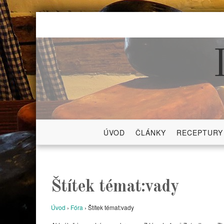
Skip
to
content
ÚVOD
ČLÁNKY
RECEPTURY
Štítek témat:vady
Úvod
›
Fóra
›
Štítek témat:vady