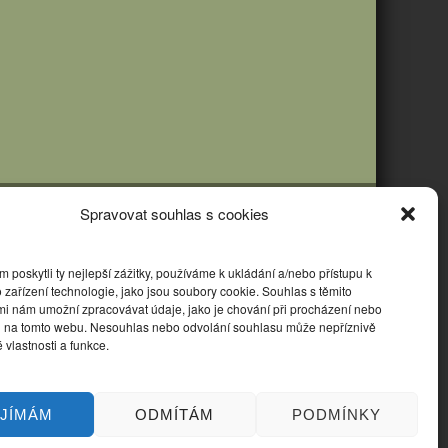
Spravovat souhlas s cookies
poskytli ty nejlepší zážitky, používáme k ukládání a/nebo přístupu k
 zařízení technologie, jako jsou soubory cookie. Souhlas s těmito
mi nám umožní zpracovávat údaje, jako je chování při procházení nebo
D na tomto webu. Nesouhlas nebo odvolání souhlasu může nepříznivě
té vlastnosti a funkce.
IJÍMÁM
ODMÍTÁM
PODMÍNKY