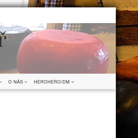
ř
O NÁS
HEROHERO/DM