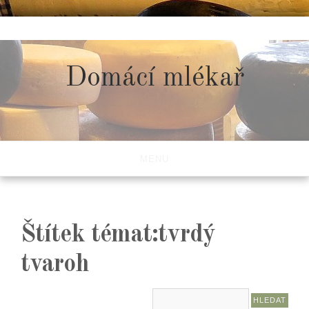
Skip
to
content
Domácí mlékař
MENU
Štítek témat:tvrdý
tvaroh