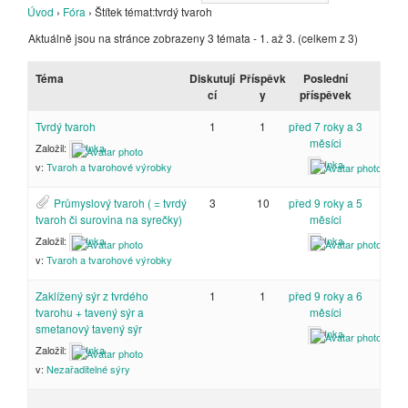
Úvod
›
Fóra
›
Štítek témat:tvrdý tvaroh
Aktuálně jsou na stránce zobrazeny 3 témata - 1. až 3. (celkem z 3)
Téma
Diskutují
Příspěvk
Poslední
cí
y
příspěvek
Tvrdý tvaroh
1
1
před 7 roky a 3
měsíci
Založil:
Inka
Inka
v:
Tvaroh a tvarohové výrobky
Průmyslový tvaroh ( = tvrdý
3
10
před 9 roky a 5
tvaroh či surovina na syrečky)
měsíci
Založil:
Inka
Inka
v:
Tvaroh a tvarohové výrobky
Zaklížený sýr z tvrdého
1
1
před 9 roky a 6
tvarohu + tavený sýr a
měsíci
smetanový tavený sýr
Inka
Založil:
Inka
v:
Nezařaditelné sýry