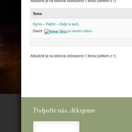
Aktuálně je na stránce zobrazeno 1 téma (celkem z 1)
Téma
Gyros – Rabín – Satyr a spol.
Založil:
Inka
v:
Sýry ve slaném nálevu
Aktuálně je na stránce zobrazeno 1 téma (celkem z 1)
Podpořte nás, děkujeme