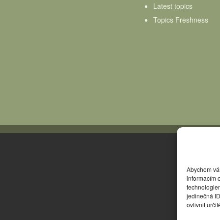
Latest topics
Topics Freshness
Abychom vám 
informacím o
technologie
jedinečná I
ovlivnit urči