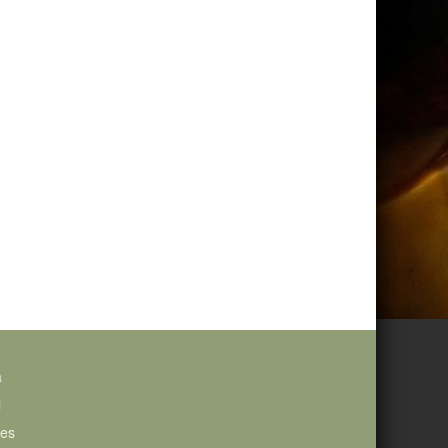
a
i
ies