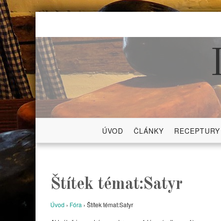
Skip
to
content
ÚVOD
ČLÁNKY
RECEPTURY
Štítek témat:Satyr
Úvod
›
Fóra
›
Štítek témat:Satyr