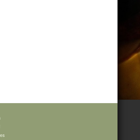
a
i
ies