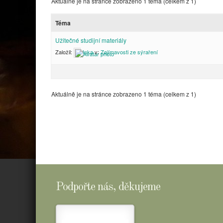
Aktuálně je na stránce zobrazeno 1 téma (celkem z 1)
Téma
Užitečné studijní materiály
Založil:
Inka
v:
Zajímavosti ze sýraření
Aktuálně je na stránce zobrazeno 1 téma (celkem z 1)
Podpořte nás, děkujeme