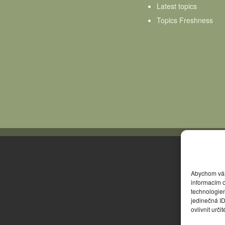
Latest topics
Topics Freshness
Abychom vám 
informacím o
technologie
jedinečná I
ovlivnit urči