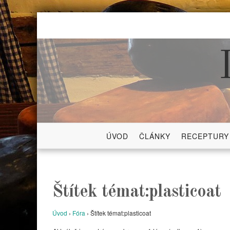
Skip
to
content
ÚVOD
ČLÁNKY
RECEPTURY
Štítek témat:plasticoat
Úvod
›
Fóra
›
Štítek témat:plasticoat