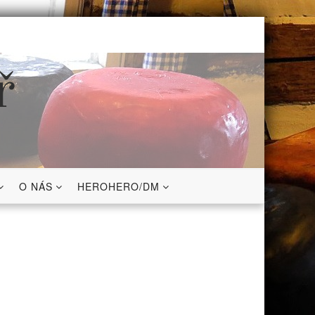
ř
O NÁS
HEROHERO/DM