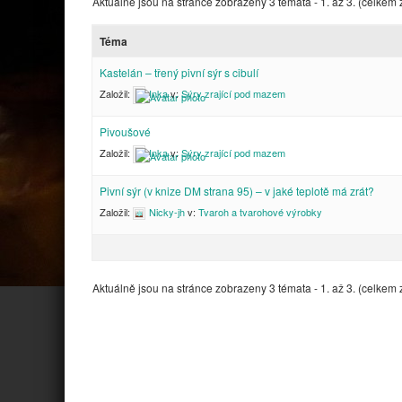
Aktuálně jsou na stránce zobrazeny 3 témata - 1. až 3. (celkem 
Téma
Kastelán – třený pivní sýr s cibulí
Založil:
Inka
v:
Sýry zrající pod mazem
Pivoušové
Založil:
Inka
v:
Sýry zrající pod mazem
Pivní sýr (v knize DM strana 95) – v jaké teplotě má zrát?
Založil:
Nicky-jh
v:
Tvaroh a tvarohové výrobky
Aktuálně jsou na stránce zobrazeny 3 témata - 1. až 3. (celkem 