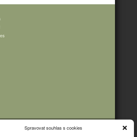
a
i
ies
Spravovat souhlas s cookies