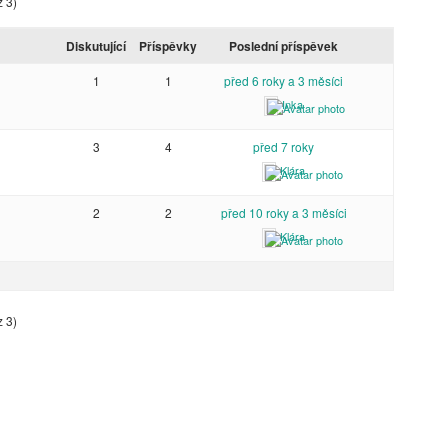
z 3)
Diskutující
Příspěvky
Poslední příspěvek
1
1
před 6 roky a 3 měsíci
Inka
3
4
před 7 roky
Klára
2
2
před 10 roky a 3 měsíci
Klára
z 3)