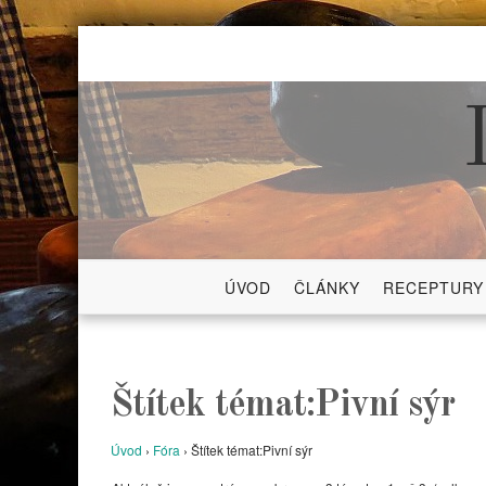
Skip
to
content
ÚVOD
ČLÁNKY
RECEPTURY
Štítek témat:Pivní sýr
Úvod
›
Fóra
›
Štítek témat:Pivní sýr