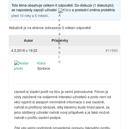
Toto téma obsahuje celkem 0 odpovědí. Do diskuze (1 diskutující)
se naposledy zapojil uživatel
Klára
a poslední změna proběhla
před 10 roky a 5 měsíci
.
Aktuálně je na stránce zobrazeno 0 vláken odpovědí
Autor
Příspěvky
4.3.2016 v 19:22
#11993
Klára
Správce
Upravit si vlastní profil na fóru je velmi jednoduché. Fórum je
vždy založené na vzájemné interakci uživatelů a proto není od
věci vyplnit si alespoň minimálně informace o své osobně,
nahrát si profilový obrázek, díky kterému bude hned jasné, že
jeho oblíbený uživatel nahrál nový příspěvek a je také možné
nahrát v profilu osobní podpis.
Zde vás velmi podrobně provedeme úpravou takového profilu.