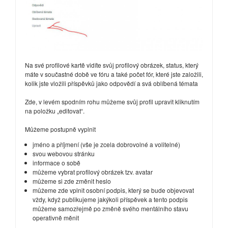
Na své profilové kartě vidíte svůj profilový obrázek, status, který
máte v součastné době ve fóru a také počet fór, které jste založili,
kolik jste vložili příspěvků jako odpovědí a svá oblíbená témata
Zde, v levém spodním rohu můžeme svůj profil upravit kliknutím
na položku „editovat“.
Můžeme postupně vyplnit
jméno a příjmení (vše je zcela dobrovolné a volitelné)
svou webovou stránku
informace o sobě
můžeme vybrat profilový obrázek tzv. avatar
můžeme si zde změnit heslo
můžeme zde vplnit osobní podpis, který se bude objevovat
vždy, když publikujeme jakýkoli příspěvek a tento podpis
můžeme samozřejmě po změně svého mentálního stavu
operativně měnit