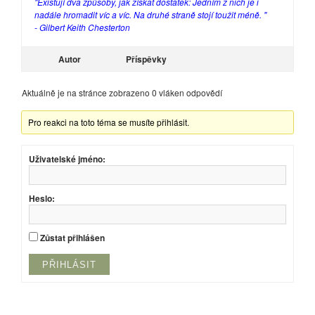
"Existují dva způsoby, jak získat dostatek: Jedním z nich je i
nadále hromadit víc a víc. Na druhé straně stojí toužit méně. "
- Gilbert Keith Chesterton
Autor
Příspěvky
Aktuálně je na stránce zobrazeno 0 vláken odpovědí
Pro reakci na toto téma se musíte přihlásit.
Uživatelské jméno:
Heslo:
Zůstat přihlášen
PŘIHLÁSIT