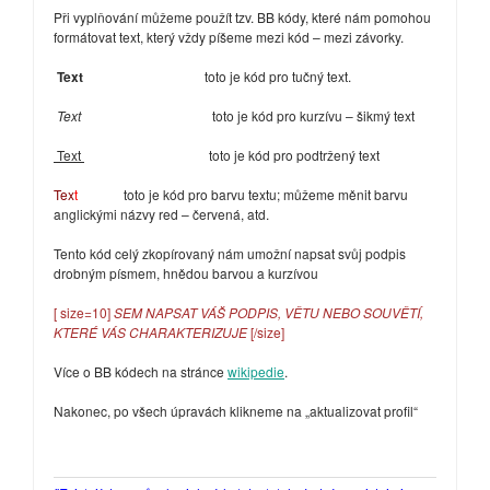
Při vyplňování můžeme použít tzv. BB kódy, které nám pomohou
formátovat text, který vždy píšeme mezi kód – mezi závorky.
Text
toto je kód pro tučný text.
Text
toto je kód pro kurzívu – šikmý text
Text
toto je kód pro podtržený text
Tex
t
toto je kód pro barvu textu; můžeme měnit barvu
anglickými názvy red – červená, atd.
Tento kód celý zkopírovaný nám umožní napsat svůj podpis
drobným písmem, hnědou barvou a kurzívou
[ size=10]
SEM NAPSAT VÁŠ PODPIS, VĚTU NEBO SOUVĚTÍ,
KTERÉ VÁS CHARAKTERIZUJE
[/size]
Více o BB kódech na stránce
wikipedie
.
Nakonec, po všech úpravách klikneme na „aktualizovat profil“