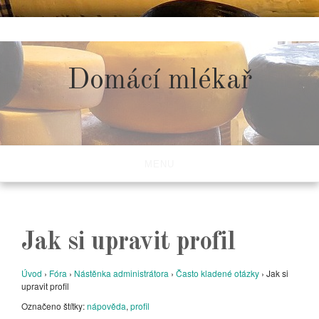
Skip
to
content
Domácí mlékař
MENU
Jak si upravit profil
Úvod
›
Fóra
›
Nástěnka administrátora
›
Často kladené otázky
›
Jak si
upravit profil
Označeno štítky:
nápověda
,
profil