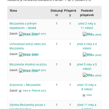
Téma
Diskutují
Příspěvk
Poslední
cí
y
příspěvek
Mozzarella s přímým
1
1
před 2 roky a
okyselením – italská
11 měsíci
Založil:
Inka
v:
Pařené sýry
Inka
Uchovávací solný nálev pro
1
1
před 4 roky a 4
Mozzarellu
měsíci
Založil:
Inka
v:
Solení
Inka
Mozzarella vhodná na pizzu
1
3
před 5 roky a 5
měsíci
Založil:
Inka
v:
Pařené sýry
Inka
Scamorza + Mozzarella
1
1
před 10 roky a
8 měsíci
Založil:
Inka
v:
Pařené sýry
Inka
Výroba Mozzarelly pouze z
1
1
před 11 roky a
jogurtové kultury
4 měsíci