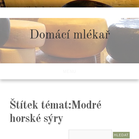
Skip
to
content
Domácí mlékař
MENU
Štítek témat:Modré
horské sýry