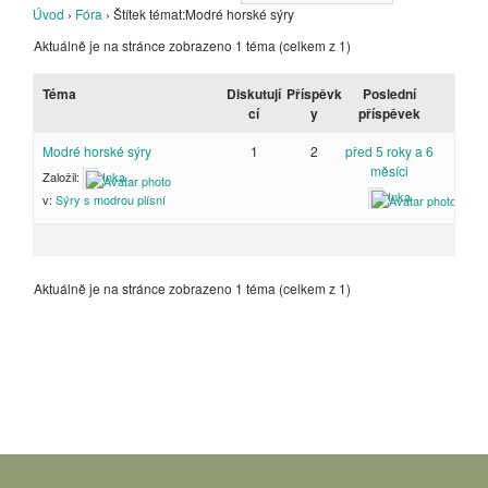
Úvod
›
Fóra
›
Štítek témat:Modré horské sýry
Aktuálně je na stránce zobrazeno 1 téma (celkem z 1)
Téma
Diskutují
Příspěvk
Poslední
cí
y
příspěvek
Modré horské sýry
1
2
před 5 roky a 6
měsíci
Založil:
Inka
Inka
v:
Sýry s modrou plísní
Aktuálně je na stránce zobrazeno 1 téma (celkem z 1)