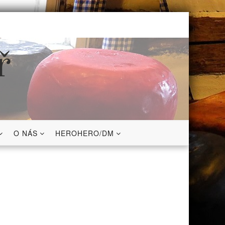
ř
O NÁS
HEROHERO/DM