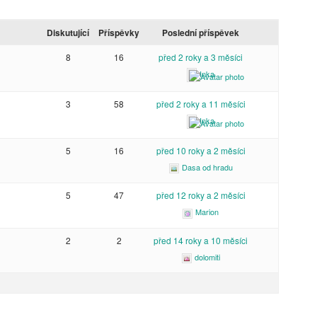
Diskutující
Příspěvky
Poslední příspěvek
8
16
před 2 roky a 3 měsíci
Inka
3
58
před 2 roky a 11 měsíci
Inka
5
16
před 10 roky a 2 měsíci
Dasa od hradu
5
47
před 12 roky a 2 měsíci
Marion
2
2
před 14 roky a 10 měsíci
dolomiti