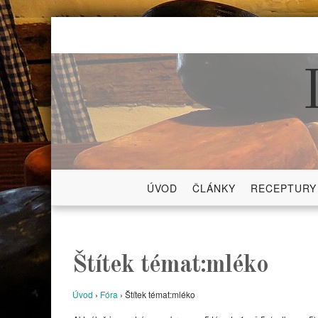
Skip
to
content
ÚVOD
ČLÁNKY
RECEPTURY
Štítek témat:mléko
Úvod
›
Fóra
›
Štítek témat:mléko