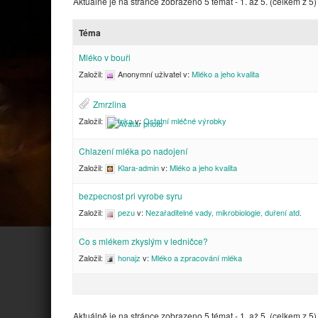
Aktuálně je na stránce zobrazeno 5 témat - 1. až 5. (celkem z 5)
Téma
Mléko v bouři
Založil:
Anonymní uživatel
v:
Mléko a jeho kvalita
Zmrzlina
Založil:
Inka
v:
Ostatní mléčné výrobky
Chlazení mléka po nadojení
Založil:
Klara-admin
v:
Mléko a jeho kvalita
bezpecnost pri vyrobe syru
Založil:
pezu
v:
Nezařaditelné vady, mikrobiologie, duření atd.
Co s mlékem zkyslým v ledničce?
Založil:
honajz
v:
Mléko a zpracování mléka
Aktuálně je na stránce zobrazeno 5 témat - 1. až 5. (celkem z 5)