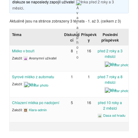
diskuze se naposledy zapojil uživatel
Inka
před 2 roky a 3
měsíci
.
Aktuálně jsou na stránce zobrazeny 3 témata - 1. až 3. (celkem z 3)
Téma
Diskutují
Příspěvk
Poslední
cí
y
příspěvek
Mléko v bouři
8
16
před 2 roky a 3
měsíci
Založil:
Anonymní uživatel
Inka
Syrové mléko z automatu
1
1
před 7 roky a 8
měsíci
Založil:
Inka
Inka
Chlazení mléka po nadojení
5
16
před 10 roky a
2 měsíci
Založil:
Klara-admin
Dasa od hradu