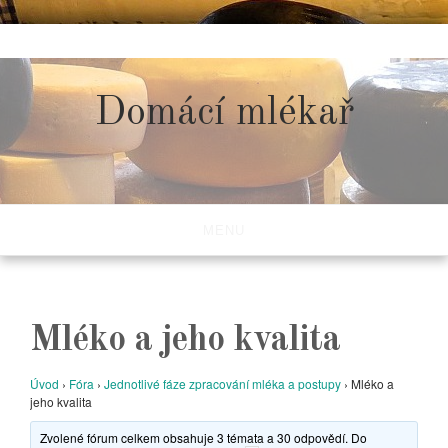
Skip
to
content
Domácí mlékař
MENU
Mléko a jeho kvalita
Úvod
›
Fóra
›
Jednotlivé fáze zpracování mléka a postupy
›
Mléko a
jeho kvalita
Zvolené fórum celkem obsahuje 3 témata a 30 odpovědí. Do