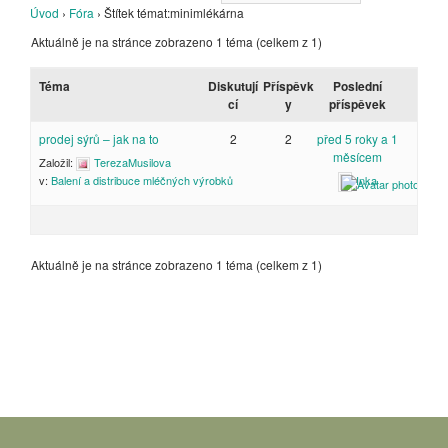
Úvod
›
Fóra
›
Štítek témat:minimlékárna
Aktuálně je na stránce zobrazeno 1 téma (celkem z 1)
Téma
Diskutují
Příspěvk
Poslední
cí
y
příspěvek
prodej sýrů – jak na to
2
2
před 5 roky a 1
měsícem
Založil:
TerezaMusilova
Inka
v:
Balení a distribuce mléčných výrobků
Aktuálně je na stránce zobrazeno 1 téma (celkem z 1)