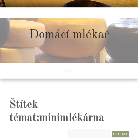
Skip
to
content
Domácí mlékař
MENU
Štítek
témat:minimlékárna