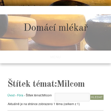
Skip
to
content
Domácí mlékař
MENU
Štítek témat:Milcom
Úvod
›
Fóra
›
Štítek témat:Milcom
Aktuálně je na stránce zobrazeno 1 téma (celkem z 1)