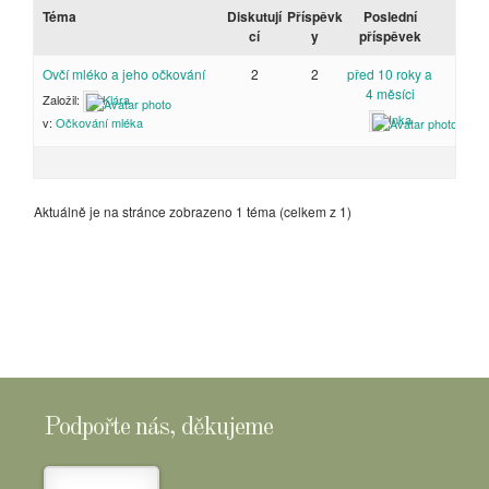
Téma
Diskutují
Příspěvk
Poslední
cí
y
příspěvek
Ovčí mléko a jeho očkování
2
2
před 10 roky a
4 měsíci
Založil:
Klára
Inka
v:
Očkování mléka
Aktuálně je na stránce zobrazeno 1 téma (celkem z 1)
Podpořte nás, děkujeme